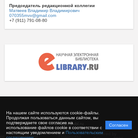
Председатель редакционной коллегии
Матвеев Владимир Владимирович
070355mvv@gmail.com
+7 (911) 791-08-80
На нашем сайте используются cookie-файлы.
Продолжая пользоваться данным сайтом, вы
подтверждаете свое согласие на
© futurepubl.ru
Согласен
Политика
использование файлов cookie в соответствии с
защиты и
настоящим уведомлением и
Пользовательским
Powered by
ие
обработки
Поддержка
И
соглашением
.