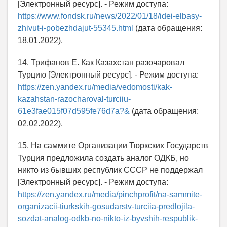
[Электронный ресурс]. - Режим доступа:
https://www.fondsk.ru/news/2022/01/18/idei-elbasy-
zhivut-i-pobezhdajut-55345.html
(дата обращения:
18.01.2022).
14. Трифанов Е. Как Казахстан разочаровал
Турцию [Электронный ресурс]. - Режим доступа:
https://zen.yandex.ru/media/vedomosti/kak-
kazahstan-razocharoval-turciiu-
61e3fae015f07d595fe76d7a?&
(дата обращения:
02.02.2022).
15. На саммите Организации Тюркских Государств
Турция предложила создать аналог ОДКБ, но
никто из бывших республик СССР не поддержал
[Электронный ресурс]. - Режим доступа:
https://zen.yandex.ru/media/pinchprofit/na-sammite-
organizacii-tiurkskih-gosudarstv-turciia-predlojila-
sozdat-analog-odkb-no-nikto-iz-byvshih-respublik-