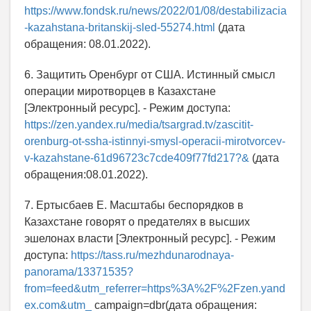
https://www.fondsk.ru/news/2022/01/08/destabilizacia
-kazahstana-britanskij-sled-55274.html
(дата
обращения: 08.01.2022).
6. Защитить Оренбург от США. Истинный смысл
операции миротворцев в Казахстане
[Электронный ресурс]. - Режим доступа:
https://zen.yandex.ru/media/tsargrad.tv/zascitit-
orenburg-ot-ssha-istinnyi-smysl-operacii-mirotvorcev-
v-kazahstane-61d96723c7cde409f77fd217?&
(дата
обращения:08.01.2022).
7. Ертысбаев Е. Масштабы беспорядков в
Казахстане говорят о предателях в высших
эшелонах власти [Электронный ресурс]. - Режим
доступа:
https://tass.ru/mezhdunarodnaya-
panorama/13371535?
from=feed&utm_referrer=https%3A%2F%2Fzen.yand
ex.com&utm_
campaign=dbr(дата обращения: