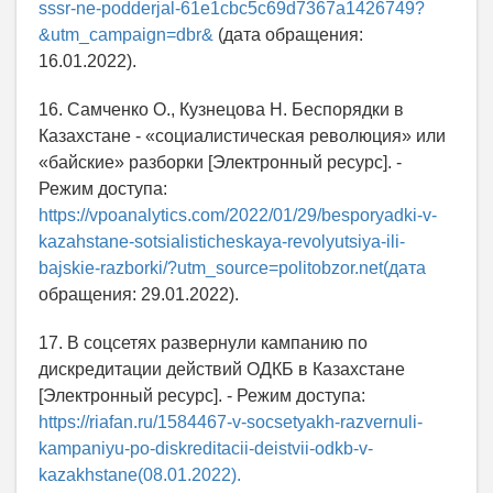
sssr-ne-podderjal-61e1cbc5c69d7367a1426749?
&utm_campaign=dbr&
(дата обращения:
16.01.2022).
16. Самченко О., Кузнецова Н. Беспорядки в
Казахстане - «социалистическая революция» или
«байские» разборки [Электронный ресурс]. -
Режим доступа:
https://vpoanalytics.com/2022/01/29/besporyadki-v-
kazahstane-sotsialisticheskaya-revolyutsiya-ili-
bajskie-razborki/?utm_source=politobzor.net(дата
обращения: 29.01.2022).
17. В соцсетях развернули кампанию по
дискредитации действий ОДКБ в Казахстане
[Электронный ресурс]. - Режим доступа:
https://riafan.ru/1584467-v-socsetyakh-razvernuli-
kampaniyu-po-diskreditacii-deistvii-odkb-v-
kazakhstane(08.01.2022).