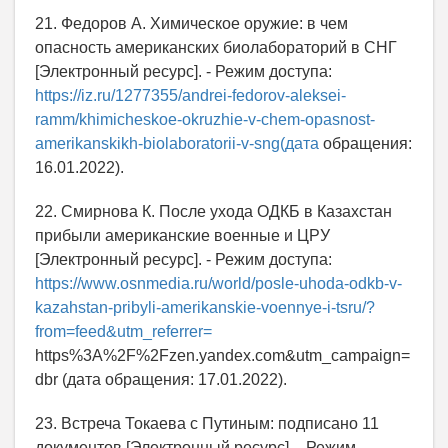
21. Федоров А. Химическое оружие: в чем
опасность американских биолабораторий в СНГ
[Электронный ресурс]. - Режим доступа:
https://iz.ru/1277355/andrei-fedorov-aleksei-
ramm/khimicheskoe-okruzhie-v-chem-opasnost-
amerikanskikh-biolaboratorii-v-sng(дата
обращения:
16.01.2022).
22. Смирнова К. После ухода ОДКБ в Казахстан
прибыли американские военные и ЦРУ
[Электронный ресурс]. - Режим доступа:
https://www.osnmedia.ru/world/posle-uhoda-odkb-v-
kazahstan-pribyli-amerikanskie-voennye-i-tsru/?
from=feed&utm_referrer=
https%3A%2F%2Fzen.yandex.com&utm_campaign=
dbr (дата обращения: 17.01.2022).
23. Встреча Токаева с Путиным: подписано 11
документов [Электронный ресурс]. - Режим