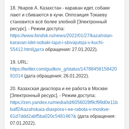
18. Уваров А. Казахстан - караван идет, собаки
лают и сбиваются в кучи. Оппозиция Токаеву
становится всё более злобной [Электронный
ресурс]. - Режим доступа:
https://www.fondsk.ru/news/2022/01/27/kazahstan-
karavan-idet-sobaki-lajut-i-sbivajutsja-v-kuchi-
55412.html(дата
обращения: 27.01.2022).
19. URL:
https://twitter.com/gudkov_g/status/14788458158420
91014
(дата обращения: 26.01.2022).
20. Казахская диаспора и ее работа в Москве
[Электронный ресурс]. - Режим доступа:
https://zen.yandex.ru/media/id/6056028f9cf99d0e11b
baff2/kazahskaia-diaspora-i-ee-rabota-v-moskve-
61d7ddd2abf5ba020c548146?&
(дата обращения:
07.01.2022).