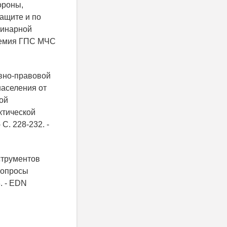
ороны,
ащите и по
линарной
адемия ГПС МЧС
ивно-правовой
населения от
ой
ктической
С. 228-232. -
струментов
Вопросы
. - EDN