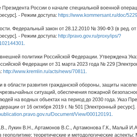
 Президента России о начале специальной военной операц
есурс]. - Режим доступа:
https://www.kommersant.ru/doc/522
ости. Федеральный закон от 28.12.2010 № 390-ФЗ (в ред. от
есурс]. - Режим доступа:
http://pravo.gov.ru/proxy/ips/?
102144301.
 внешней политики Российской Федерации. Утверждена Ука
ссийской Федерации от 31 марта 2023 года № 229 [Электрон
а:
http://www.kremlin.ru/acts/news/70811.
ии в области развития гражданской обороны, защиты населе
 чрезвычайных ситуаций, обеспечения пожарной безопасно
людей на водных объектах на период до 2030 года. Указ Пр
ерации от 16 октября 2019 г. № 501 [Электронный ресурс].
//publication.pravo.gov.ru/Document/View/000120191.
.В., Лукин В.Н., Артамонов В.С., Артамонова Г.К., Малый И.А
в геополитике: теоретические и методологические аспекты: