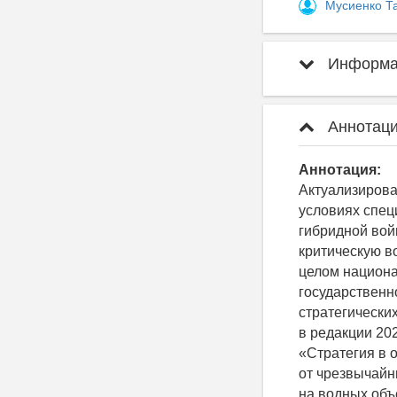
Мусиенко Т
Информац
Аннотаци
Аннотация:
Актуализирова
условиях спец
гибридной вой
критическую в
целом национ
государственн
стратегически
в редакции 20
«Стратегия в 
от чрезвычайн
на водных объ