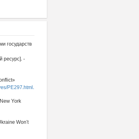
ми государств
 ресурс]. -
nflict»
ves/PE297.html.
/ New York
Ukraine Won't