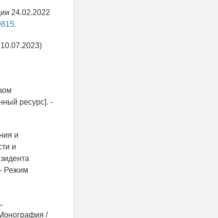
ии 24.02.2022
9815.
 10.07.2023)
зом
ный ресурс]. -
ния и
сти и
езидента
 - Режим
.
 Монография /