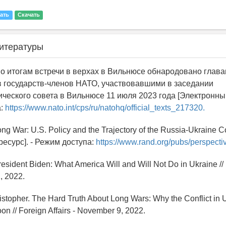
ать
Скачать
итературы
по итогам встречи в верхах в Вильнюсе обнародовано глава
в государств-членов НАТО, участвовавшими в заседании
ческого совета в Вильнюсе 11 июля 2023 года [Электронный
а:
https://www.nato.int/cps/ru/natohq/official_texts_217320.
ong War: U.S. Policy and the Trajectory of the Russia-Ukraine Co
есурс]. - Режим доступа:
https://www.rand.org/pubs/perspecti
resident Biden: What America Will and Will Not Do in Ukraine /
, 2022.
istopher. The Hard Truth About Long Wars: Why the Conflict in 
n // Foreign Affairs - November 9, 2022.