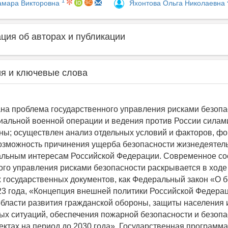
1
амара Викторовна
Яхонтова Ольга Николаевна
ия об авторах и публикации
я и ключевые слова
на проблема государственного управления рисками безопа
иальной военной операции и ведения против России сила
ны; осуществлен анализ отдельных условий и факторов, 
озможность причинения ущерба безопасности жизнедеятель
альным интересам Российской Федерации. Современное со
ого управления рисками безопасности раскрывается в ходе
х государственных документов, как Федеральный закон «О 
23 года, «Концепция внешней политики Российской Федерац
области развития гражданской обороны, защиты населения 
ых ситуаций, обеспечения пожарной безопасности и безоп
ектах на период до 2030 года», Государственная программ