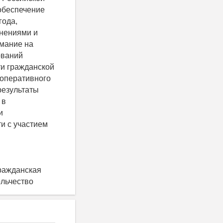
обеспечение
года,
енениями и
имание на
ований
ти гражданской
 оперативного
результаты
 в
и
и с участием
гражданская
ольчество