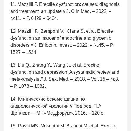
11. Mazzilli F. Еrectile dysfunction: causes, diagnosis
and treatment: an update // J. Clin.Med. – 2022. –
№11. – Р. 6429 – 6434.
12. Mazzilli F., Zamponi V., Olana S. et al. Еrectile
dysfunction as marcer of endocrine and glycemic
disorders // J. Enlocrin. Invest. – 2022. – №45. – Р.
1527 – 1534.
13. Liu Q., Zhang Y., Wang J., et al. Erectile
dysfunction and depression: A systematic review and
meta-analysis // J. Sex. Med. – 2018. – Vol. 15.– №8.
– Р. 1073 – 1082.
14. Клинические рекомендации по
андрологической урологии // Под ред. П.А.
Щеплева. – М.: «Медфорум», 2016. – 120 с.
15. Rossi MS, Moschini M, Bianchi M, et al. Erectile