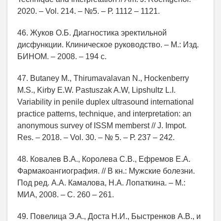
2020. – Vol. 214. – №5. – Р. 1112 – 1121.
46. Жуков О.Б. Диагностика эректильной
дисфункции. Клиническое руководство. – М.: Изд.
БИНОМ. – 2008. – 194 с.
47. Butaney M., Thirumavalavan N., Hockenberry
M.S., Kirby E.W. Pastuszak A.W, Lipshultz L.I.
Variability in penile duplex ultrasound international
practice patterns, technique, and interpretation: an
anonymous survey of ISSM memberst // J. Impot.
Res. – 2018. – Vol. 30. – № 5. – Р. 237 – 242.
48. Ковалев В.А., Королева С.В., Ефремов Е.А.
Фармакоангиография. // В кн.: Мужские болезни.
Под ред. А.А. Камалова, Н.А. Лопаткина. – М.:
МИА, 2008. – С. 260 – 261.
49. Повелица Э.А., Доста Н.И., Быстренков А.В., и