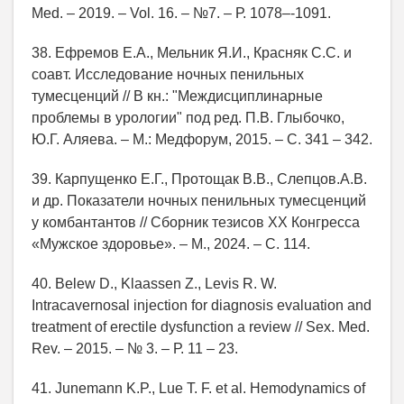
Med. – 2019. – Vol. 16. – №7. – Р. 1078–-1091.
38. Ефремов Е.А., Мельник Я.И., Красняк С.С. и
соавт. Исследование ночных пенильных
тумесценций // В кн.: "Междисциплинарные
проблемы в урологии" под ред. П.В. Глыбочко,
Ю.Г. Аляева. – М.: Медфорум, 2015. – С. 341 – 342.
39. Карпущенко Е.Г., Протощак В.В., Слепцов.А.В.
и др. Показатели ночных пенильных тумесценций
у комбантантов // Сборник тезисов ХХ Конгресса
«Мужское здоровье». – М., 2024. – С. 114.
40. Belew D., Klaassen Z., Levis R. W.
Intracavernosal injection for diagnosis evaluation and
treatment of erectile dysfunction a review // Seх. Med.
Rev. – 2015. – № 3. – Р. 11 – 23.
41. Junemann K.P., Lue T. F. et al. Hemodynamics of