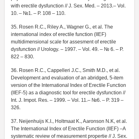
with erectile dysfunction // J. Sex. Med. – 2013.– Vol.
10. – №1. – Р. 108 – 110.
35. Rosen R.C., Riley A., Wagner G., et al. The
international index of erectile function (IIEF)
multidimensional scale for assesment of erectile
dysfunction // Urology. – 1997. – Vol. 49. – № 6. – Р.
822 – 830.
36. Rosen R.C., Cappelleri J.C., Smith M.D., et al.
Development and evaluation of an abridged, 5-item
version of the International Index of Erectile Function
(IIEF-5) as a diagnostic tool for erectile dysfunction //
Int. J. Impot. Res. – 1999. – Vol. 11.– №6. – Р. 319 –
326.
37. Neijenhuijs K.I., Holtmaat K., Aaronson N.K, et al.
The International Index of Erectile Function (IIEF) –A
systematic review of measurement propertie // J. Sex.