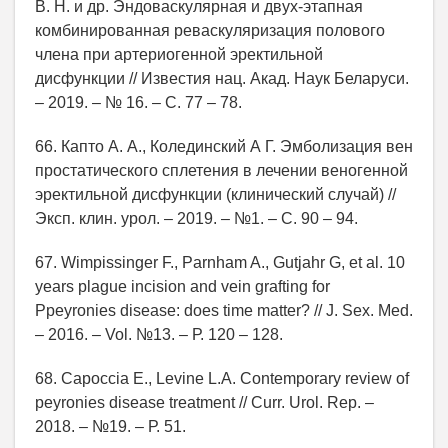
В. Н. и др. Эндоваскулярная и двух-этапная
комбинированная реваскуляризация полового
члена при артериогенной эректильной
дисфункции // Известия нац. Акад. Наук Беларуси.
– 2019. – № 16. – С. 77 – 78.
66. Капто А. А., Колединский А Г. Эмболизация вен
простатического сплетения в лечении веногенной
эректильной дисфункции (клинический случай) //
Эксп. клин. урол. – 2019. – №1. – С. 90 – 94.
67. Wimpissinger F., Parnham A., Gutjahr G, et al. 10
years plague incision and vein grafting for
Ppeyronies disease: does time matter? // J. Sex. Med.
– 2016. – Vol. №13. – Р. 120 – 128.
68. Capoccia E., Levine L.A. Contemporary review of
peyronies disease treatment // Curr. Urol. Rep. –
2018. – №19. – Р. 51.