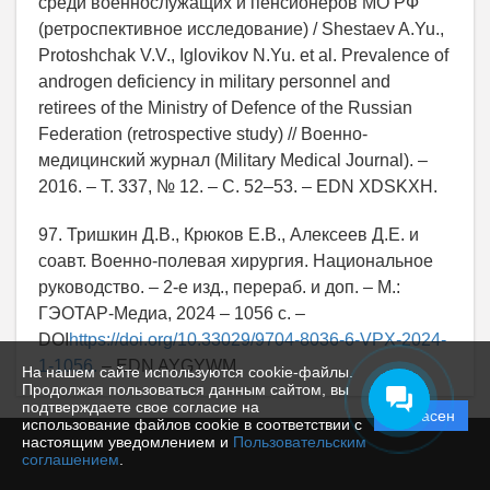
среди военнослужащих и пенсионеров МО РФ
(ретроспективное исследование) / Shestaev A.Yu.,
Protoshchak V.V., Iglovikov N.Yu. et al. Prevalence of
androgen deficiency in military personnel and
retirees of the Ministry of Defence of the Russian
Federation (retrospective study) // Военно-
медицинский журнал (Military Medical Journal). –
2016. – Т. 337, № 12. – С. 52–53. – EDN XDSKXH.
97. Тришкин Д.В., Крюков Е.В., Алексеев Д.Е. и
соавт. Военно-полевая хирургия. Национальное
руководство. – 2-е изд., перераб. и доп. – М.:
ГЭОТАР-Медиа, 2024 – 1056 с. –
DOI
https://doi.org/10.33029/9704-8036-6-VPX-2024-
1-1056.
– EDN AYGYWM.
На нашем сайте используются cookie-файлы.
Продолжая пользоваться данным сайтом, вы
подтверждаете свое согласие на
Согласен
использование файлов cookie в соответствии с
настоящим уведомлением и
Пользовательским
соглашением
.