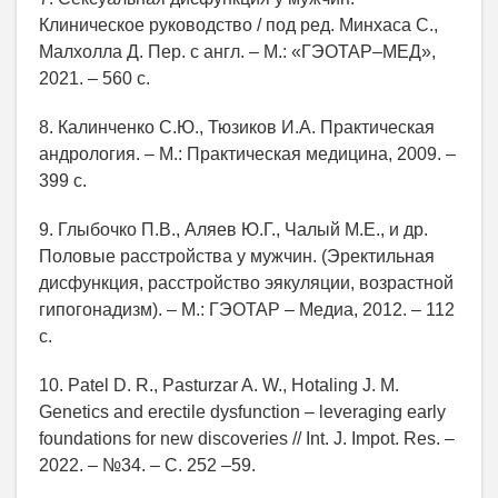
Клиническое руководство / под ред. Минхаса С.,
Малхолла Д. Пер. с англ. – М.: «ГЭОТАР–МЕД»,
2021. – 560 с.
8. Калинченко С.Ю., Тюзиков И.А. Практическая
андрология. – М.: Практическая медицина, 2009. –
399 с.
9. Глыбочко П.В., Аляев Ю.Г., Чалый М.Е., и др.
Половые расстройства у мужчин. (Эректильная
дисфункция, расстройство эякуляции, возрастной
гипогонадизм). – М.: ГЭОТАР – Медиа, 2012. – 112
с.
10. Patel D. R., Pasturzar A. W., Hotaling J. M.
Genetics and erectile dysfunction – leveraging early
foundations for new discоveries // Int. J. Impot. Res. –
2022. – №34. – С. 252 –59.