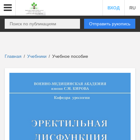
ВХОД
RU
Отправить рукопись
Главная
Учебники
Учебное пособие
/
/