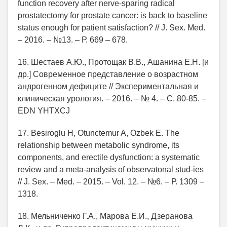
function recovery after nerve-sparing radical
prostatectomy for prostate cancer: is back to baseline
status enough for patient satisfaction? // J. Sex. Med.
– 2016. – №13. – Р. 669 – 678.
16. Шестаев А.Ю., Протощак В.В., Ашанина Е.Н. [и
др.] Современное представление о возрастном
андрогенном дефиците // Экспериментальная и
клиническая урология. – 2016. – № 4. – С. 80-85. –
EDN YHTXCJ
17. Besiroglu H, Otunctemur A, Ozbek E. The
relationship between metabolic syndrome, its
components, and erectile dysfunction: a systematic
review and a meta-analysis of observatonal stud-ies
// J. Sex. – Med. – 2015. – Vol. 12. – №6. – Р. 1309 –
1318.
18. Мельниченко Г.А., Марова Е.И., Дзеранова