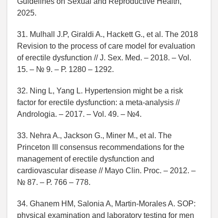
Guidelines on Sexual and Reproductive Health,
2025.
31. Mulhall J.P, Giraldi A., Hackett G., et al. The 2018
Revision to the process of care model for evaluation
of erectile dysfunction // J. Sex. Med. – 2018. – Vol.
15. – № 9. – Р. 1280 – 1292.
32. Ning L, Yang L. Hypertension might be a risk
factor for erectile dysfunction: a meta-analysis //
Andrologia. – 2017. – Vol. 49. – №4.
33. Nehra A., Jackson G., Miner M., et al. The
Princeton III consensus recommendations for the
management of erectile dysfunction and
cardiovascular disease // Mayo Clin. Proc. – 2012. –
№ 87. – Р. 766 – 778.
34. Ghanem HM, Salonia A, Martin-Morales A. SOP:
physical examination and laboratory testing for men