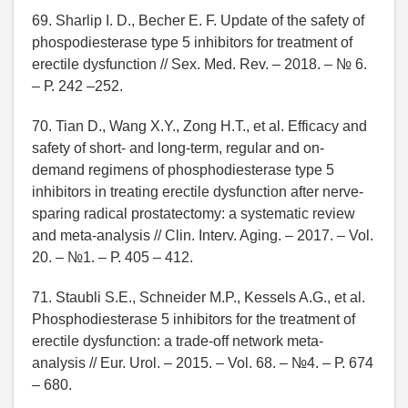
69. Sharlip I. D., Becher E. F. Update of the safety of
phospodiesterase type 5 inhibitors for treatment of
erectile dysfunction // Seх. Med. Rev. – 2018. – № 6.
– Р. 242 –252.
70. Tian D., Wang X.Y., Zong H.T., et al. Efficacy and
safety of short- and long-term, regular and on-
demand regimens of phosphodiesterase type 5
inhibitors in treating erectile dysfunction after nerve-
sparing radical prostatectomy: a systematic review
and meta-analysis // Clin. Interv. Aging. – 2017. – Vol.
20. – №1. – Р. 405 – 412.
71. Staubli S.E., Schneider M.P., Kessels A.G., et al.
Phosphodiesterase 5 inhibitors for the treatment of
erectile dysfunction: a trade-off network meta-
analysis // Eur. Urol. – 2015. – Vol. 68. – №4. – Р. 674
– 680.