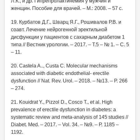
Л.К., и др. Гипрепролактинемия у мужчин и
женщин. Пособие для врачей. – М.: 2008. – 57 с.
19. Курбатов Д.Г., Шварц Я.Г., Рошивалов Р.В. и
соавт. Лечение нейрогенной эректильной
дисфункции у пациентов с сахарным диабетом 1
типа // Вестник урологии. – 2017. – Т.5 – № 1. – С. 5
– 11.
20. Castela A.., Custa C. Molecular mechanisms
associated with diabetic endothelial- erectile
dysfunction // Nat. Rev. Urol. – 2018. – №13. – Р. 266
– 274.
21. Kouidrat Y., Pizzol D., Cosco T., et al. High
prevalence of erectile dysfunction in diabetes: a
systematic review and meta-analysis of 145 studies //
Diabet. Med. – 2017. – Vol. 34. – №9. – Р. 1185 –
1192.