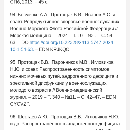
СПб, 2013. – 45 с.
94. Безменко А.А., Протощак В.В., Иванов А.О. и
соавт. Репродуктивное здоровье военнослужащих
Военно-Морского Флота Российской Федерации //
Морская медицина. – 2024 – Т. 10 – №1. – С. 54–
63. – DOI
https://doi.org/10.22328/2413-5747-2024-
10-1-54-63.
– EDN KRJKQO.
95. Протощак В.В., Паронников М.В., Игловиков
Н.Ю. и соавт. Распространенность симптомов
нижних мочевых путей, андрогенного дефицита и
эректильной дисфункции у военнослужащих
молодого возраста // Военно-медицинский
журнал. – 2019 – Т. 340 – №11. – С. 42–47. – EDN
CYCVZP.
96. Шестаев А.Ю., Протощак В.В., Игловиков Н.Ю.
и др. Распространённость андрогенного дефицита