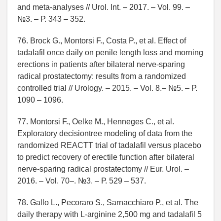
and meta-analyses // Urol. Int. – 2017. – Vol. 99. –
№3. – Р. 343 – 352.
76. Brock G., Montorsi F., Costa P., et al. Effect of
tadalafil once daily on penile length loss and morning
erections in patients after bilateral nerve-sparing
radical prostatectomy: results from a randomized
controlled trial // Urology. – 2015. – Vol. 8.– №5. – Р.
1090 – 1096.
77. Montorsi F., Oelke M., Henneges C., et al.
Exploratory decisiontree modeling of data from the
randomized REACTT trial of tadalafil versus placebo
to predict recovery of erectile function after bilateral
nerve-sparing radical prostatectomy // Eur. Urol. –
2016. – Vol. 70–. №3. – Р. 529 – 537.
78. Gallo L., Pecoraro S., Sarnacchiaro P., et al. The
daily therapy with L-arginine 2,500 mg and tadalafil 5