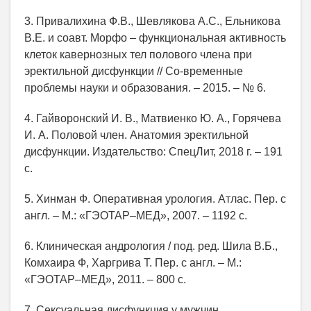
3. Привалихина Ф.В., Шевлякова А.С., Ельникова
В.Е. и соавт. Морфо – функциональная активность
клеток кавернозных тел полового члена при
эректильной дисфункции // Со-временные
проблемы науки и образования. – 2015. – № 6.
4. Гайворонский И. В., Матвиенко Ю. А., Горячева
И. А. Половой член. Анатомия эректильной
дисфункции. Издательство: СпецЛит, 2018 г. – 191
с.
5. Хинман Ф. Оперативная урология. Атлас. Пер. с
англ. – М.: «ГЭОТАР–МЕД», 2007. – 1192 с.
6. Клиническая андрология / под. ред. Шила В.Б.,
Комхаира Ф, Харгрива Т. Пер. с англ. – М.:
«ГЭОТАР–МЕД», 2011. – 800 с.
7. Сексуальная дисфункция у мужчин.