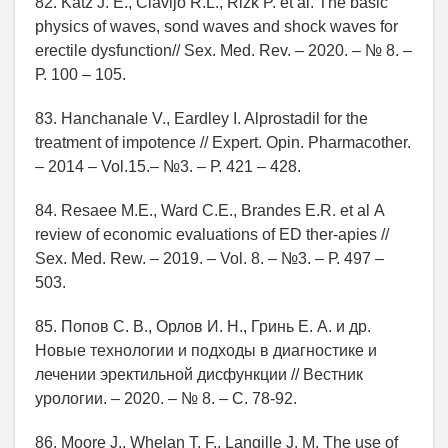
82. Katz J. E., Clavijo R.L., Rizk P. et al. The basic
рhysics of waves, sond waves and shock waves for
erectile dysfunction// Seх. Med. Rev. – 2020. – № 8. –
Р. 100 – 105.
83. Hanchanale V., Eardley I. Alprostadil for the
treatment of impotencе // Expert. Opin. Pharmacother.
– 2014 – Vol.15.– №3. – Р. 421 – 428.
84. Resaee M.E., Ward C.E., Brandes E.R. et al А
review of economic evaluations of ED ther-apies //
Sex. Мed. Rew. – 2019. – Vol. 8. – №3. – Р. 497 –
503.
85. Попов С. В., Орлов И. Н., Гринь Е. А. и др.
Новые технологии и подходы в диагностике и
лечении эректильной дисфункции // Вестник
урологии. – 2020. – № 8. – С. 78-92.
86. Moore J., Whelan T. F., Langille J. M. The use of