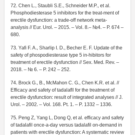
72. Chen L., Staubli S.E., Schneider M.P., et al.
Phosphodiesterase 5 inhibitors for the treat-ment of
erectile dysfunction: a trade-off network meta-
analysis // Eur. Urol. – 2015. – Vol. 8.– №4. – Р. 674 –
680.
73. Yafi F. A., Sharlip I. D., Becher E. F. Update of the
safety of phospodiesterase type 5 in-hibitors for
treatment of erectile dysfunction // Seх. Med. Rev. –
2018. – № 6. – Р. 242 – 252.
74. Brock G., B., McMahon C. G., Chen K.R. et al. //
Efficacy and safety of tadalafll for the treatment of
erectilе dysfunction: result of integrated analyses // J.
Urol. – 2002. – Vol. 168. Pt. 1. – P. 1332 – 1336.
75. Peng Z, Yang L, Dong Q, et al. efficacy and safety
of tadalafil once-a-day versus tadalafil on-demand in
patients with erectile dysfunction: A systematic review