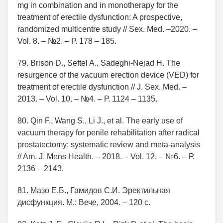
mg in combination and in monotherapy for the
treatment of erectile dysfunction: A prospective,
randomized multicentre study // Sex. Med. –2020. –
Vol. 8. – №2. – Р. 178 – 185.
79. Brison D., Seftel A., Sadeghi-Nejad H. The
resurgence of the vacuum erection device (VED) for
treatment of erectile dysfunction // J. Sex. Med. –
2013. – Vol. 10. – №4. – Р. 1124 – 1135.
80. Qin F., Wang S., Li J., et al. The early use of
vacuum therapy for penile rehabilitation after radical
prostatectomy: systematic review and meta-analysis
// Am. J. Mens Health. – 2018. – Vol. 12. – №6. – Р.
2136 – 2143.
81. Мазо Е.Б., Гамидов С.И. Эректильная
дисфункция. М.: Вече, 2004. – 120 с.