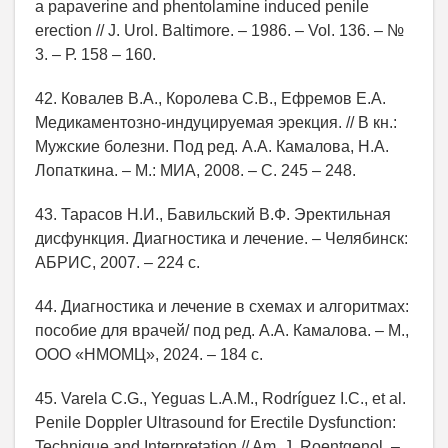
a papaverine and phentolamine induced penile
erection // J. Urol. Baltimore. – 1986. – Vol. 136. – №
3. – Р. 158 – 160.
42. Ковалев В.А., Королева С.В., Ефремов Е.А.
Медикаментозно-индуцируемая эрекция. // В кн.:
Мужские болезни. Под ред. А.А. Камалова, Н.А.
Лопаткина. – М.: МИА, 2008. – С. 245 – 248.
43. Тарасов Н.И., Бавильский В.Ф. Эректильная
дисфункция. Диагностика и лечение. – Челябинск:
АБРИС, 2007. – 224 с.
44. Диагностика и лечение в схемах и алгоритмах:
пособие для врачей/ под ред. А.А. Камалова. – М.,
ООО «НМОМЦ», 2024. – 184 с.
45. Varela C.G., Yeguas L.A.M., Rodríguez I.C., et al.
Penile Doppler Ultrasound for Erectile Dysfunction:
Technique and Interpretation // Am. J. Roentgenol. –