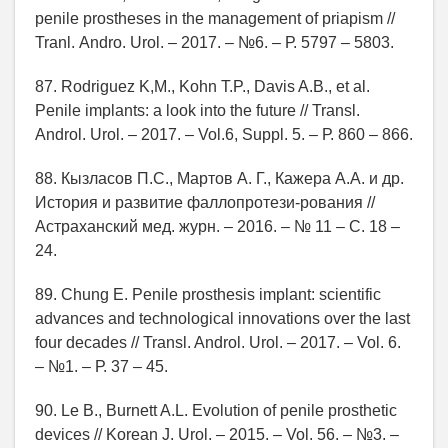
penile prostheses in the management of priapism //
Tranl. Аndro. Urol. – 2017. – №6. – Р. 5797 – 5803.
87. Rodriguez K,M., Kohn T.P., Davis A.B., et al.
Penile implants: a look into the future // Transl.
Androl. Urol. – 2017. – Vol.6, Suppl. 5. – Р. 860 – 866.
88. Кызласов П.С., Мартов А. Г., Кажера А.А. и др.
История и развитие фаллопротези-рования //
Астраханский мед. журн. – 2016. – № 11 – С. 18 –
24.
89. Chung E. Penile prosthesis implant: scientific
advances and technological innovations over the last
four decades // Transl. Androl. Urol. – 2017. – Vol. 6.
– №1. – Р. 37 – 45.
90. Le B., Burnett A.L. Evolution of penile prosthetic
devices // Korean J. Urol. – 2015. – Vol. 56. – №3. –