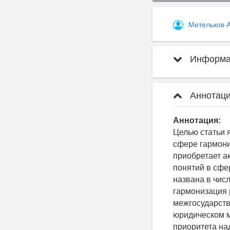
Метельков 
Информац
Аннотаци
Аннотация:
Целью статьи 
сфере гармони
приобретает а
понятий в сфе
названа в чис
гармонизация 
межгосударств
юридическом м
приоритета н