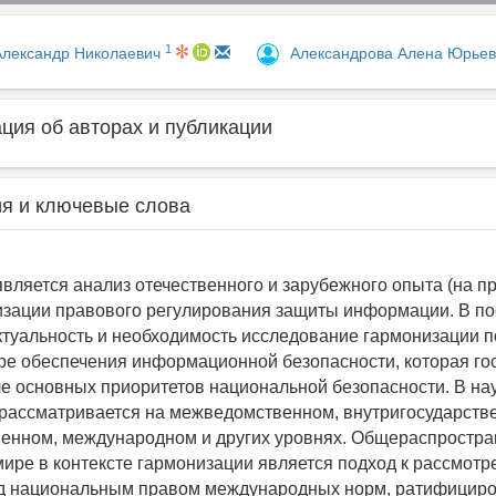
1
Александр Николаевич
Александрова Алена Юрье
ия об авторах и публикации
я и ключевые слова
является анализ отечественного и зарубежного опыта (на 
зации правового регулирования защиты информации. В по
ктуальность и необходимость исследование гармонизации п
ре обеспечения информационной безопасности, которая го
ле основных приоритетов национальной безопасности. В на
рассматривается на межведомственном, внутригосударств
енном, международном и других уровнях. Общераспростр
ире в контексте гармонизации является подход к рассмот
ад национальным правом международных норм, ратифицир