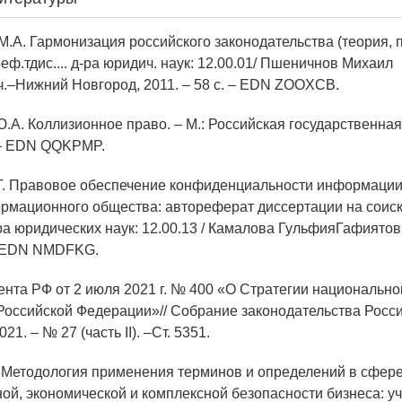
М.А. Гармонизация российского законодательства (теория, п
еф.тдис.... д-ра юридич. наук: 12.00.01/ Пшеничнов Михаил
.–Нижний Новгород, 2011. – 58 с. – EDN ZOOXCB.
Ю.А. Коллизионное право. – М.: Российская государственная
. – EDN QQKPMP.
.Г. Правовое обеспечение конфиденциальности информации
рмационного общества: автореферат диссертации на соис
ра юридических наук: 12.00.13 / Камалова ГульфияГафиятов
 – EDN NMDFKG.
дента РФ от 2 июля 2021 г. № 400 «О Стратегии национально
Российской Федерации»// Собрание законодательства Росс
1. – № 27 (часть II). –Ст. 5351.
. Методология применения терминов и определений в сфер
й, экономической и комплексной безопасности бизнеса: уч.-