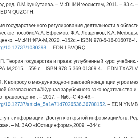
од ред. Л.М.Кунбутаева. – М.:ВНИИгеосистем, 2011. – 83 с. 
 – EDN QUZGFH.
ия государственного регулирования деятельности в области
еское пособие/А.А. Ефремов, Ф.А. Лещенков, К.А. Мефодьева
щенко. –М.:ИНФРА-М,2020. –152с.– ISBN 978-5-16-016076-4.
.org/10.12737/1080398.
– EDN LBVQRQ.
.П. Теория государства и права: углубленный курс: учебник. 
-М,2015. –559 с.– ISBN 978-5-369-01369-4. – EDN TXAZLV
.Я. К вопросу о международно-правовой концепции угроз м
й безопасности//Журнал зарубежного законодательства и
о правоведения. – 2017. – №6.–С.45-46.–
.org/10.12737/article_5a1e71d7026536.36788152.
– EDN YNMB
оступ к информации. Доступ к открытой информации/отв. Ред
кая. – М.:ЗАО «Юстицинформ»,2009. –344с.