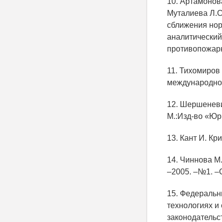
10. Артамонова
Муталиева Л.С
сближения нор
аналитический
противопожарн
11. Тихомиров
международное
12. Шершеневич
М.:Изд-во «Юр
13. Кант И. Кр
14. Чиннова М
–2005. –№1. –С
15. Федеральн
технологиях и
законодательст