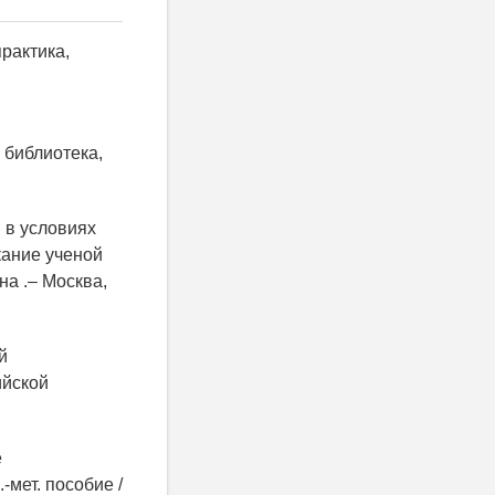
рактика,
 библиотека,
 в условиях
кание ученой
на .– Москва,
й
ийской
е
мет. пособие /