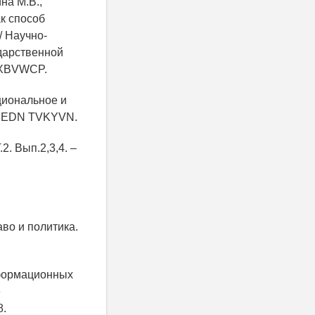
на М.В.,
ак способ
/ Научно-
дарственной
N XBVWCP.
циональное и
.– EDN TVKYVN.
2. Вып.2,3,4. –
во и политика.
нформационных
е
8.