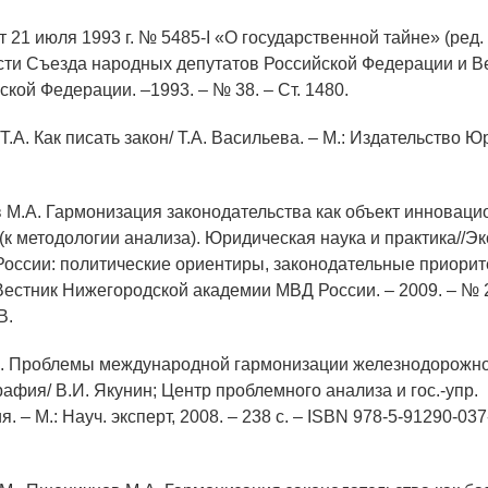
т 21 июля 1993 г. № 5485-I «О государственной тайне» (ред. 
сти Съезда народных депутатов Российской Федерации и В
кой Федерации. –1993. – № 38. – Ст. 1480.
Т.А. Как писать закон/ Т.А. Васильева. – М.: Издательство Юр
 М.А. Гармонизация законодательства как объект инновац
(к методологии анализа). Юридическая наука и практика//Э
России: политические ориентиры, законодательные приорит
Вестник Нижегородской академии МВД России. – 2009. – № 2.
B.
И. Проблемы международной гармонизации железнодорожно
афия/ В.И. Якунин; Центр проблемного анализа и гос.-упр.
. – М.: Науч. эксперт, 2008. – 238 с. – ISBN 978-5-91290-03