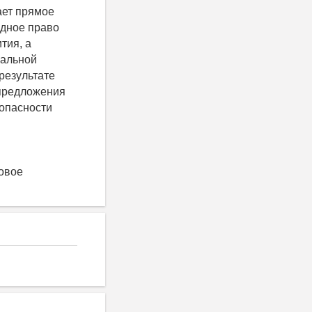
ает прямое
одное право
тия, а
нальной
результате
предложения
опасности
овое