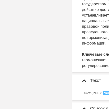
государством. 
действие дост
устанавливает
национальные 
правовой поли
проведенного
по гармонизац
информации.
Ключевые сл
гармонизация,
регулировани
Текст
Текст (PDF):
Чит
Список л