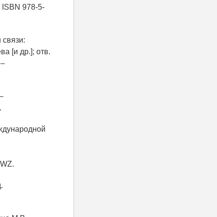
– ISBN 978-5-
 связи:
 [и др.]; отв.
 –
–
.
еждународной
WZ.
.