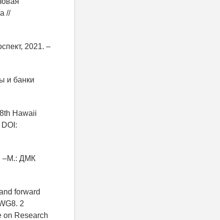
зовая
 //
спект, 2021. –
ы и банки
48th Hawaii
 DOI:
 –М.: ДМК
 and forward
 WG8. 2
ve on Research