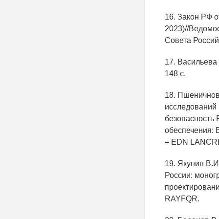
16. Закон РФ о
2023)//Ведомо
Совета Российс
17. Васильева 
148 с.
18. Пшеничнов
исследований 
безопасность 
обеспечения: 
– EDN LANCR
19. Якунин В.
России: моногр
проектирования
RAYFQR.