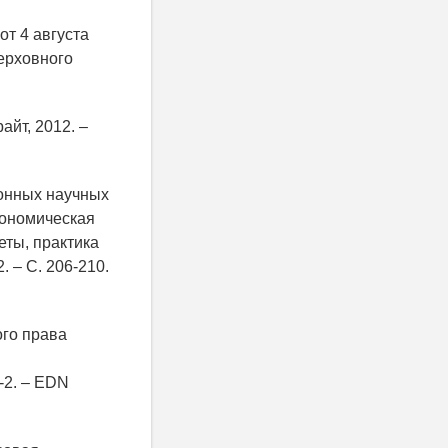
от 4 августа
ерховного
айт, 2012. –
ионных научных
кономическая
еты, практика
 – С. 206-210.
го права
7-2. – EDN