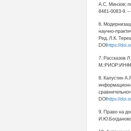
А.С. Минзов; п
8481-0083-9.
6. Модернизац
научно-практич
Ред. Л.К. Тере
DOI
https://doi
7. Рассказов Л
М.:РИОР:ИНФРА
8. Капустин А
информационно
сравнительног
DOI
https://doi
9. Право на д
И.Ю.Богдановс