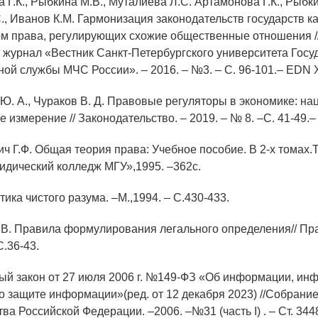
 Г.К., Рыбкина М.В., Муталиева Л.С. Артамонова Г.К., Рыбки
., Иванов К.М. Гармонизация законодательств государств к
м права, регулирующих схожие общественные отношения /
 журнал «Вестник Санкт-Петербургского университета Госу
ой службы МЧС России». – 2016. – №3. – С. 96-101.– ED
 Ю. А., Чураков В. Д. Правовые регуляторы в экономике: на
 измерение // Законодательство. – 2019. – № 8. –С. 41-49
 Г.Ф. Общая теория права: Учебное пособие. В 2-х томах.Т.
идический колледж МГУ»,1995. –362с.
итика чистого разума. –М.,1994. – С.430-433.
.В. Правила формулирования легального определения// Пра
.36-43.
ый закон от 27 июля 2006 г. №149-ФЗ «Об информации, и
 о защите информации»(ред. от 12 декабря 2023) //Собрани
ва Российской Федерации. –2006. –№31 (часть I) . – Ст. 344