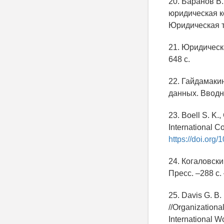
20. Баранов В
юридическая к
Юридическая т
21. Юридическа
648 с.
22. Гайдамаки
данных. Вводны
23. Boell S. K.
International C
https://doi.org
24. Когаловск
Пресс. –288 с
25. Davis G. B.
//Organizationa
International W