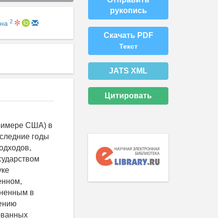
рукопись
2
вна
Скачать PDF
Текст
JATS XML
Цитировать
примере США) в
следние годы
одходов,
сударством
уке
енном,
аненным в
рению
ованных