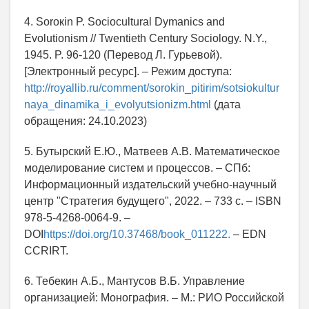
4. Sorокin P. Sociocultural Dymanics and
Evolutionism // Twentieth Century Sociology. N.Y.,
1945. P. 96-120 (Перевод Л. Гурьевой).
[Электронный ресурс]. – Режим доступа:
http://royallib.ru/comment/sorokin_pitirim/sotsiokultur
naya_dinamika_i_evolyutsionizm.html
(дата
обращения: 24.10.2023)
5. Бутырский Е.Ю., Матвеев А.В. Математическое
моделирование систем и процессов. – СПб:
Информационный издательский учебно-научный
центр "Стратегия будущего", 2022. – 733 с. – ISBN
978-5-4268-0064-9. –
DOI
https://doi.org/10.37468/book_011222.
– EDN
CCRIRT.
6. Тебекин А.Б., Мантусов В.Б. Управление
организацией: Монография. – М.: РИО Российской