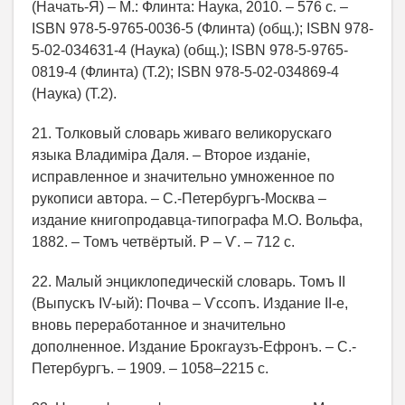
(Начать-Я) – М.: Флинта: Наука, 2010. – 576 с. –
ISBN 978-5-9765-0036-5 (Флинта) (общ.); ISBN 978-
5-02-034631-4 (Наука) (общ.); ISBN 978-5-9765-
0819-4 (Флинта) (Т.2); ISBN 978-5-02-034869-4
(Наука) (Т.2).
21. Толковый словарь живаго великорускаго
языка Владимiра Даля. – Второе изданiе,
исправленное и значительно умноженное по
рукописи автора. – С.-Петербургъ-Москва –
издание книгопродавца-типографа М.О. Вольфа,
1882. – Томъ четвёртый. Р – Ѵ. – 712 с.
22. Малый энциклопедическiй словарь. Томъ II
(Выпускъ IV-ый): Почва – Ѵссопъ. Издание II-е,
вновь переработанное и значительно
дополненное. Издание Брокгаузъ-Ефронъ. – С.-
Петербургъ. – 1909. – 1058–2215 с.