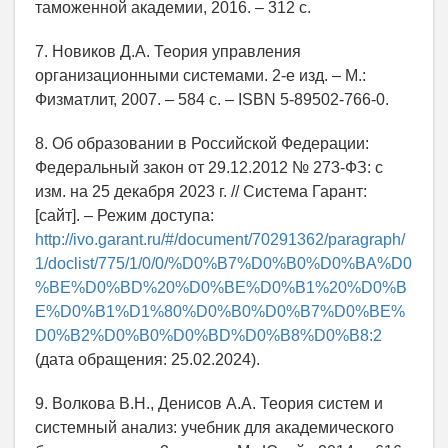
таможенной академии, 2016. – 312 с.
7. Новиков Д.А. Теория управления
организационными системами. 2-е изд. – М.:
Физматлит, 2007. – 584 с. – ISBN 5-89502-766-0.
8. Об образовании в Российской Федерации:
Федеральный закон от 29.12.2012 № 273-ФЗ: с
изм. на 25 декабря 2023 г. // Система Гарант:
[сайт]. – Режим доступа:
http://ivo.garant.ru/#/document/70291362/paragraph/
1/doclist/775/1/0/0/%D0%B7%D0%B0%D0%BA%D0
%BE%D0%BD%20%D0%BE%D0%B1%20%D0%B
E%D0%B1%D1%80%D0%B0%D0%B7%D0%BE%
D0%B2%D0%B0%D0%BD%D0%B8%D0%B8:2
(дата обращения: 25.02.2024).
9. Волкова В.Н., Денисов А.А. Теория систем и
системный анализ: учебник для академического