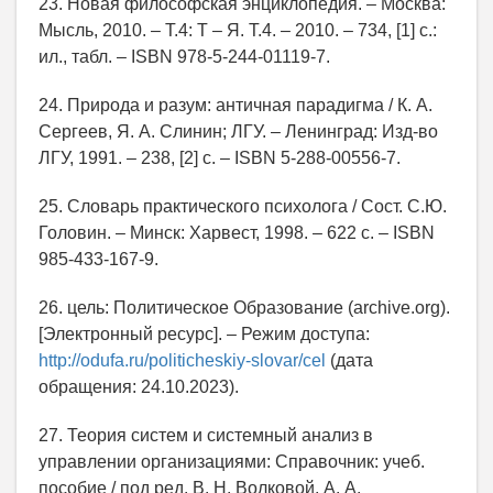
23. Новая философская энциклопедия. – Москва:
Мысль, 2010. – Т.4: Т – Я. Т.4. – 2010. – 734, [1] с.:
ил., табл. – ISBN 978-5-244-01119-7.
24. Природа и разум: античная парадигма / К. А.
Сергеев, Я. А. Слинин; ЛГУ. – Ленинград: Изд-во
ЛГУ, 1991. – 238, [2] с. – ISBN 5-288-00556-7.
25. Словарь практического психолога / Сост. С.Ю.
Головин. – Минск: Харвест, 1998. – 622 с. – ISBN
985-433-167-9.
26. цель: Политическое Образование (archive.org).
[Электронный ресурс]. – Режим доступа:
http://odufa.ru/politicheskiy-slovar/cel
(дата
обращения: 24.10.2023).
27. Теория систем и системный анализ в
управлении организациями: Справочник: учеб.
пособие / под ред. В. Н. Волковой, А. А.