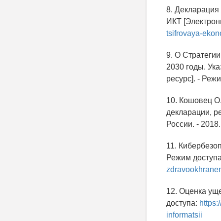
8. Декларация
ИКТ [Электрон
tsifrovaya-eko
9. О Стратеги
2030 годы. Ук
ресурс]. - Реж
10. Кошовец О
декларации, р
России. - 2018
11. Кибербезоп
Режим доступ
zdravookhranen
12. Оценка ущ
доступа:
https:
informatsii