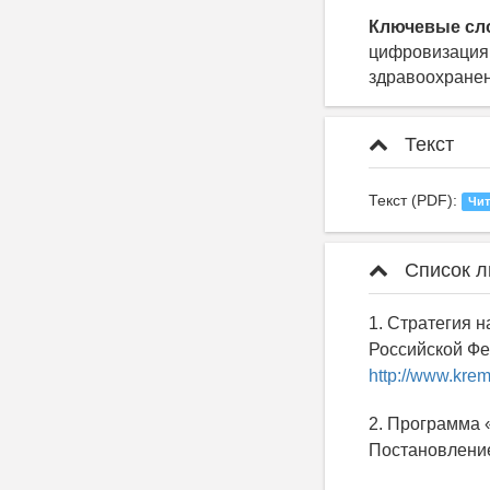
Ключевые сл
цифровизация 
здравоохранен
Текст
Текст (PDF):
Чит
Список л
1. Стратегия 
Российской Фед
http://www.krem
2. Программа 
Постановление