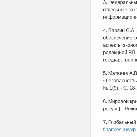
3. Федеральны
отдельные зак
информационны
4. Варзин С.А
обеспечение с
аспекты эконо
редакцией Р.В
государственны
5. Матвеев А.
«безопасность»
№ 1(9). - С. 1
6. Мировой кр
ресурс]. - Реж
7. Глобальный
finances.ru/vv