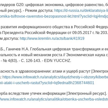
 лидеров G20: цифровая экономика, цифровое равенство, б
ный ресурс]. - Режим доступа:
https://d-russia.ru/deklaratsiya-
nomika-tsifrovoe-ravenstvo-bezopasnost-ikt.html?ysclid=lqj4md
и развития информационного общества в Российской Федер
аз Президента Российской Федерации от 09.05.2017 г. № 203
им доступа:
http://www.kremlin.ru/acts/bank/41919
.Б., Ганичев Н.А. Глобальная цифровая трансформация и ее
еальность и новый механизм роста // Экономическая наука
. - № 4(83). - С. 126-143. - EDN YUCCHZ.
асность в здравоохранении: атаки и ущерб растут [Электрон
а:
https://www.infowatch.ru/analytics/daydzhesty-i-obzory/kiber
ii-ataki-i-uscherb-rastut?ysclid=lq9edna8h2368744601
ерба вследствие утечек информации [Электронный ресурс].
//www.infowatch.ru/analytics/analitika/otsenka-uscherba-vsledst