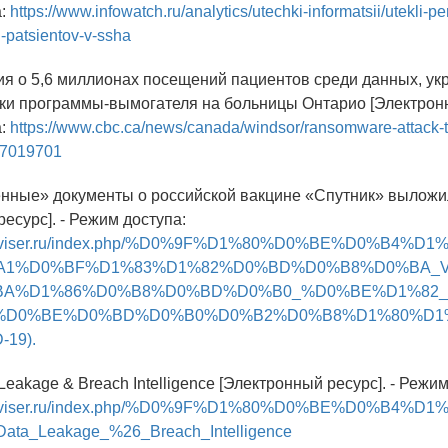
а:
https://www.infowatch.ru/analytics/utechki-informatsii/utekli-p
-patsientov-v-ssha
я о 5,6 миллионах посещений пациентов среди данных, ук
аки программы-вымогателя на больницы Онтарио [Электронн
а:
https://www.cbc.ca/news/canada/windsor/ransomware-attack-t
1.7019701
енные» документы о российской вакцине «Спутник» выложил
есурс]. - Режим доступа:
.tadviser.ru/index.php/%D0%9F%D1%80%D0%BE%D0%B4%
%A1%D0%BF%D1%83%D1%82%D0%BD%D0%B8%D0%BA_V
BA%D1%86%D0%B8%D0%BD%D0%B0_%D0%BE%D1%82
%D0%BE%D0%BD%D0%B0%D0%B2%D0%B8%D1%80%D1
19).
 Leakage & Breach Intelligence [Электронный ресурс]. - Режи
.tadviser.ru/index.php/%D0%9F%D1%80%D0%BE%D0%B4%
ata_Leakage_%26_Breach_Intelligence