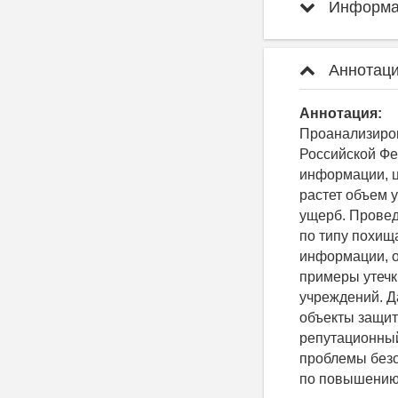
Информац
Аннотаци
Аннотация:
Проанализиров
Российской Фе
информации, ц
растет объем 
ущерб. Провед
по типу похищ
информации, 
примеры утечк
учреждений. Д
объекты защи
репутационный
проблемы без
по повышению 