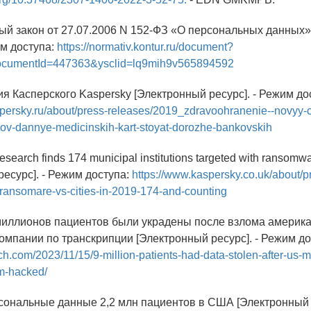
ый закон от 27.07.2006 N 152-ФЗ «О персональных данных
им доступа:
https://normativ.kontur.ru/document?
cumentId=447363&ysclid=lq9mih9v565894592
я Касперского Kaspersky [Электронный ресурс]. - Режим до
spersky.ru/about/press-releases/2019_zdravoohranenie--novyy-
ov-dannye-medicinskih-kart-stoyat-dorozhe-bankovskih
esearch finds 174 municipal institutions targeted with ransomw
есурс]. - Режим доступа:
https://www.kaspersky.co.uk/about/p
ransomare-vs-cities-in-2019-174-and-counting
миллионов пациентов были украдены после взлома америк
омпании по транскрипции [Электронный ресурс]. - Режим до
nch.com/2023/11/15/9-million-patients-had-data-stolen-after-us-m
rm-hacked/
рсональные данные 2,2 млн пациентов в США [Электронный р