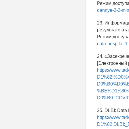
Режим доступ
dannye-2-2-mln
23. Информаци
результате ат
Режим доступ
data-hospital-
24. «Засекреч
[Электронный р
https://www
D1%82:%D0
D0%B0%D0%
%BE%D1%80
D0%B0_COVID-
25. DLBI: Data
https://www
D1%82:DLBI:_D