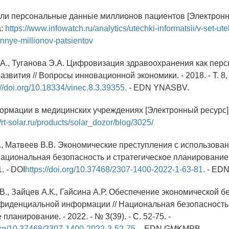
екли персональные данные миллионов пациентов [Электронны
а:
https://www.infowatch.ru/analytics/utechki-informatsii/v-set-utek
nnye-millionov-patsientov
.А., Туганова Э.А. Цифровизация здравоохранения как пер
звития // Вопросы инновационной экономики. - 2018. - Т. 8, 
://doi.org/10.18334/vinec.8.3.39355.
- EDN YNASBV.
формации в медицинских учреждениях [Электронный ресурс]
//rt-solar.ru/products/solar_dozor/blog/3025/
К., Матвеев В.В. Экономические преступления с использов
Национальная безопасность и стратегическое планирование. 
1. - DOI
https://doi.org/10.37468/2307-1400-2022-1-63-81.
- EDN
В., Зайцев А.К., Гайсина А.Р. Обеспечение экономической б
нфиденциальной информации // Национальная безопасность
планирование. - 2022. - № 3(39). - С. 52-75. -
.org/10.37468/2307-1400-2022-3-52-75.
- EDN GMKMPB.