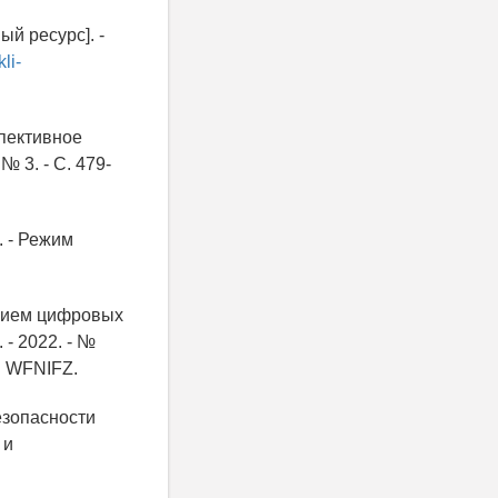
й ресурс]. -
li-
спективное
№ 3. - С. 479-
. - Режим
анием цифровых
- 2022. - №
 WFNIFZ.
езопасности
 и