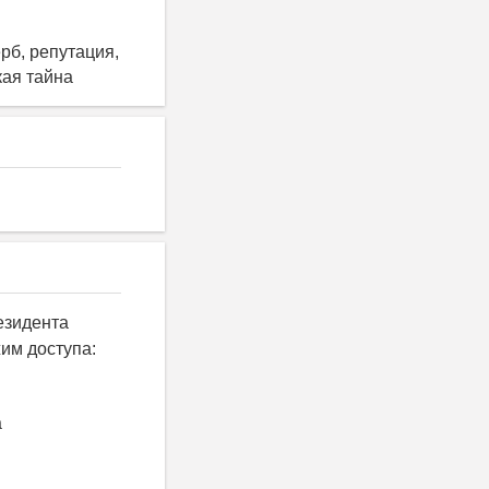
рб, репутация,
кая тайна
езидента
жим доступа:
а