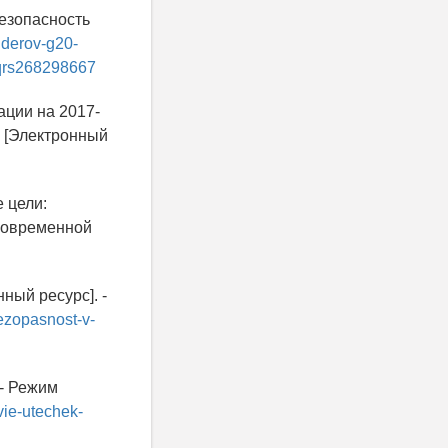
езопасность
liderov-g20-
jqrs268298667
ации на 2017-
. [Электронный
 цели:
 современной
ный ресурс]. -
bezopasnost-v-
 - Режим
vie-utechek-