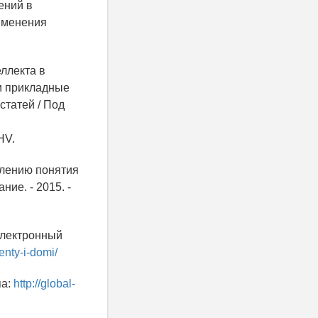
ений в
именения
еллекта в
 и прикладные
статей / Под
HV.
елению понятия
ие. - 2015. -
Электронный
enty-i-domi/
па:
http://global-