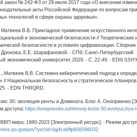
й закон № 242-ФЗ от 29 июля 2017 года «О внесении измен
онодательные акты Российской Федерации по вопросам пр
х технологий в сфере охраны здоровья».
., Матвеев В.В. Прикладное применение искусственного инт
оциальной и экономической безопасности // Теоретические
мической безопасности в условиях цифровизации: Сборник 
. Дронова, Е.Е. Шарафановой. - СПб: Санкт-Петербургский
й экономический университет, 2020. - С. 22-49. - EDN SSIY
В., Матвеев В.В. Системно-кибернетический подход к опред
 // Национальная безопасность и стратегическое планирован
8-25. - EDN THRQRD.
изис 30: эволюция ренты и Домината. Блог А. Оноприенко [
им доступа:
https://onoprienko.ru/mirovoj-krizis-30-evolyucziya-r
 ВВП мира: 1980-2023 [Электронный ресурс]. - Режим досту
p-mira-po-godam/?ysclid=lqj4ca6ftp656586032