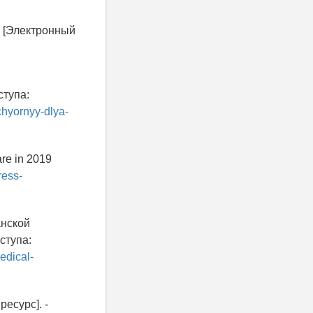
» [Электронный
ступа:
chyornyy-dlya-
are in 2019
ress-
анской
ступа:
edical-
есурс]. -