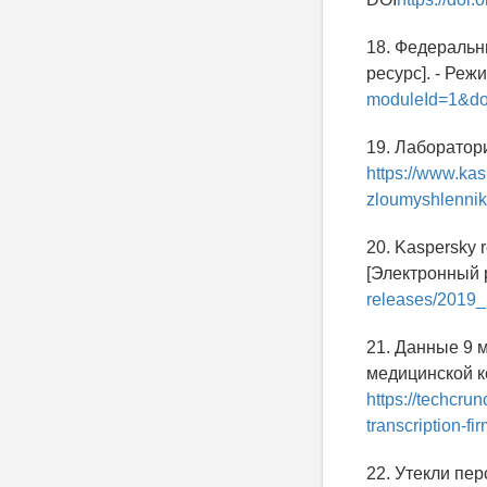
18. Федеральн
ресурс]. - Реж
moduleId=1&do
19. Лаборатори
https://www.ka
zloumyshlennik
20. Kaspersky r
[Электронный р
releases/2019_
21. Данные 9 
медицинской к
https://techcru
transcription-fi
22. Утекли пе