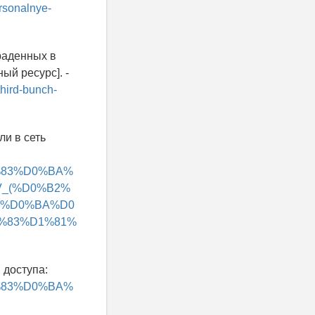
ersonalnye-
раденных в
ый ресурс]. -
hird-bunch-
и в сеть
D1%83%D0%BA%
_(%D0%B2%
_%D0%BA%D0
%83%D1%81%
м доступа:
D1%83%D0%BA%