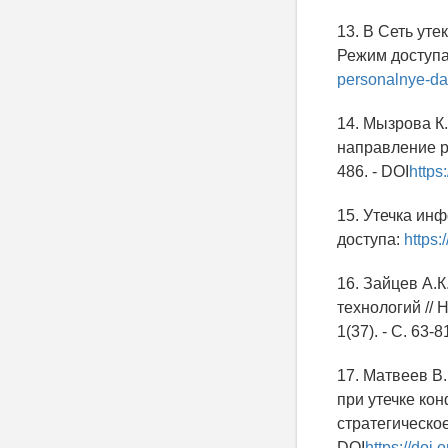
13. В Сеть ут
Режим доступ
personalnye-da
14. Мызрова К
направление ра
486. - DOI
https
15. Утечка ин
доступа:
https:
16. Зайцев А.
технологий // 
1(37). - С. 63-8
17. Матвеев В.
при утечке ко
стратегическое 
DOI
https://doi