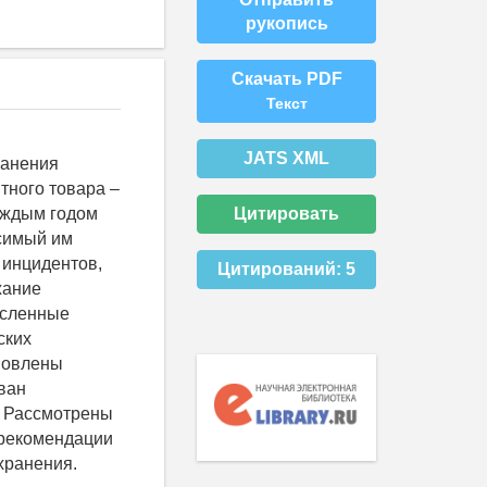
рукопись
Скачать PDF
Текст
JATS XML
ранения
тного товара –
Цитировать
каждым годом
осимый им
 инцидентов,
Цитирований:
5
жание
исленные
ских
ановлены
ван
. Рассмотрены
 рекомендации
хранения.