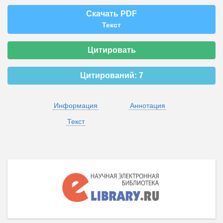
Скачать PDF
Текст
Цитировать
Цитирований:
7
Информация
Аннотация
Текст