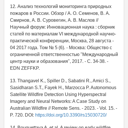
12. Анализ технологий мониторинга природных
пожаров в России. Обзор / А. О. Семенов, В. А.
Смирнов, А. В. Суровегин, А. В. Маслов //
Научный форум: Инновационная наука : сборник
статей по материалам VI международной научно-
практической конференции, Москва, 28 августа -
04 2017 года. Том № 5 (6). - Москва: Общество с
ограниченной ответственностью "Международный
центр науки и образования", 2017. - С. 34-38. -
EDN ZEFFKP.
13. Thangavel K., Spiller D., Sabatini R., Amici S.,
Sasidharan S.T., Fayek H., Marzocca P. Autonomous
Satellite Wildfire Detection Using Hyperspectral
Imagery and Neural Networks: A Case Study on
Australian Wildfire // Remote Sens. - 2023. - Vol. 15. -
P. 720. DOI:
https://doi.org/10.3390/rs15030720/
14. Bouguettaya A. et al. A review on early wildfire