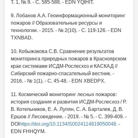
Т. 1, № 9. - С. 585-588. - EDN YQIHIT.
9. Лобанов А.А. Геоинформационный мониторинг
пожаров // Образовательные ресурсы и
технологии. - 2015. - № 2(10). - С. 119-126. - EDN
TXNBAD.
10. Кобыжакова С.В. Сравнение результатов
мониторинга природных пожаров в Красноярском
крае системами ИСДМ-Рослесхоз и КАСКАД //
Сибирский пожарно-спасательный вестник. -
2016. - № 1(1). - С. 45-48. - EDN XBEDPX.
11. Космический мониторинг лесных пожаров:
история создания и развития ИСДМ-Рослесхоз / Р.
В. Котельников, Е. А. Лупян, С. А. Барталев, Д. В.
Ершов // Лесоведение. - 2019. - № 5. - С. 399-409. -
DOI
https://doi.org/10.1134/S0024114819050048.
-
EDN FHHQYM.