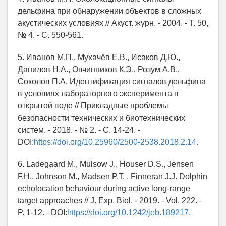
дельфина при обнаружении объектов в сложных
акустических условиях // Акуст. журн. - 2004. - Т. 50,
№ 4. - С. 550-561.
5. Иванов М.П., Мухачёв Е.В., Исаков Д.Ю.,
Данилов Н.А., Овчинников К.Э., Розум А.В.,
Соколов П.А. Идентификация сигналов дельфина
в условиях лабораторного эксперимента в
открытой воде // Прикладные проблемы
безопасности технических и биотехнических
систем. - 2018. - № 2. - С. 14-24. -
DOI:
https://doi.org/10.25960/2500-2538.2018.2.14.
6. Ladegaard M., Mulsow J., Houser D.S., Jensen
F.H., Johnson M., Madsen P.T. , Finneran J.J. Dolphin
echolocation behaviour during active long-range
target approaches // J. Exp. Biol. - 2019. - Vol. 222. -
P. 1-12. - DOI:
https://doi.org/10.1242/jeb.189217.