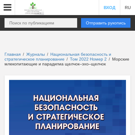
ВХОД
RU
Отправить рукопись
Главная
Журналы
Национальная безопасность и
/
/
стратегическое планирование
Том 2022 Номер 2
Морские
/
/
млекопитающие и парадигма щелчок–эхо–щелчок