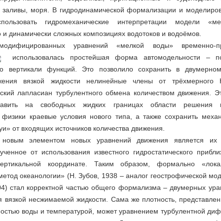
 заливы, моря. В гидродинамической формализации и моделиров
спользовать гидромеханические интерпретации модели «
 и динамически сложных композициях водотоков и водоёмов.
одифицированных уравнений «мелкой воды» временно-про
использовалась простейшая форма автомодельности – по
о вертикали функций. Это позволило сохранить в двумерном
жения вязкой жидкости нелинейные члены от трёхмерного Н
оский лапласиан турбулентного обмена количеством движения. Э
тавить на свободных жидких границах области решения 
 физики краевые условия нового типа, а также сохранить меха
уи» от входящих источников количества движения.
 новым элементом новых уравнений движения является их
лученное от использования известного гидростатического прибл
ертикальной координате. Таким образом, формально «лок
етод океанологии» (Н. Зубов, 1938 – аналог геострофической м
904) стал корректной частью общего формализма – двумерных ура
я вязкой несжимаемой жидкости. Сама же плотность, представлен
ностью воды и температурой, может уравнением турбулентной ди