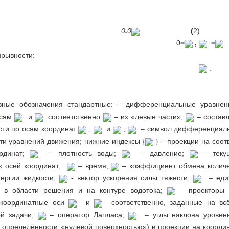
0
,
0
(
2)
0
=
,
=
зрывности:
,
овные обозначения стандартные: – дифференциальные уравнен
осям
и
соответственно
– их «левые части»;
– состав
сти по осям координат
,
и
;
– символ дифференциаль
ти уравнений движения; нижние индексы {
} – проекции на соо
ординат;
– плотность воды;
– давление;
– теку
х осей координат;
– время;
– коэффициент обмена колич
нергии жидкости;
- вектор ускорения силы тяжести;
– еди
е в области решения и на контуре водотока;
– проекторы 
 координатные оси
и
соответственно, заданные на вс
ой задачи;
– оператор Лапласа;
–
углы наклона уровен
я определённости «нулевой поверхностью») в проекции на коорд