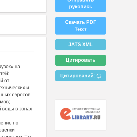
рукопись
Скачать PDF
Текст
JATS XML
Цитировать
рузок» на
тей:
Цитирований:
й от
ехнических и
нных сбросов
ёмов;
 воды в зонах
и
ление по
оценки
прогноз. Т.е.