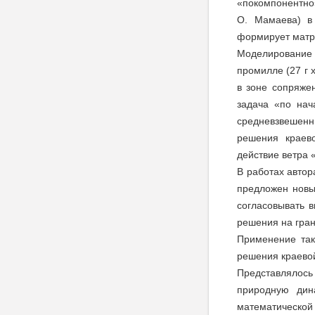
«покомпонентно»
О. Мамаева) в
формирует матри
Моделирование н
промилле (27 г 
в зоне сопряже
задача «по нач
средневзвешен
решения краево
действие ветра 
В работах автор
предложен новы
согласовывать 
решения на гран
Применение так
решения краевой
Представлялос
природную дин
математической