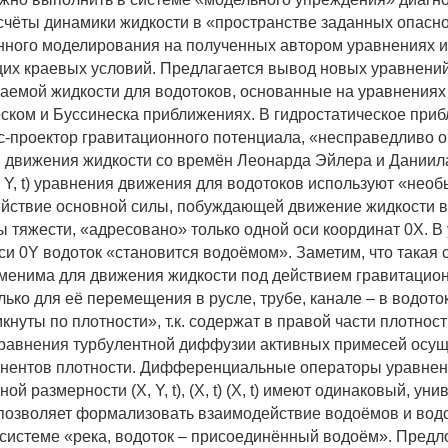
счёты динамики жидкости в «пространстве заданных опасн
ного моделирования на полученных автором уравнениях и
их краевых условий. Предлагается вывод новых уравнени
аемой жидкости для водотоков, основанные на уравнениях
еском и Буссинеска приближениях. В гидростатическое при
с-проектор гравитационного потенциала, «несправедливо 
движения жидкости со времён Леонарда Эйлера и Даниил
 Y, t) уравнения движения для водотоков используют «нео
ействие основной силы, побуждающей движение жидкости в
ы тяжести, «адресовано» только одной оси координат 0X. В
си 0Y водоток «становится водоёмом». Заметим, что такая 
менима для движения жидкости под действием гравитацио
лько для её перемещения в русле, трубе, канале – в водото
нуты по плотности», т.к. содержат в правой части плотност
уравнения турбулентной диффузии активных примесей осу
онентов плотности. Дифференциальные операторы уравнен
ой размерности (X, Y, t), (X, t) (X, t) имеют одинаковый, ун
о позволяет формализовать взаимодействие водоёмов и вод
системе «река, водоток – присоединённый водоём». Пред