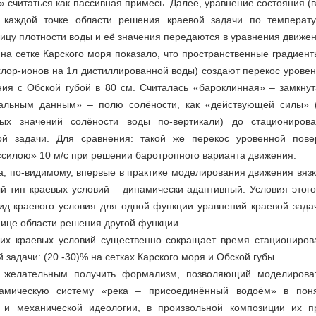
 считаться как пассивная примесь. Далее, уравнение состояния (
 каждой точке области решения краевой задачи по температу
цу плотности воды и её значения передаются в уравнения движен
а сетке Карского моря показало, что пространственные градиент
хлор-ионов на 1л дистиллированной воды) создают перекос урове
ния с Обской губой в 80 см. Считалась «бароклинная» – замкнут
альным данным» – полю солёности, как «действующей силы» 
ных значений солёности воды по-вертикали) до стационирова
й задачи. Для сравнения: такой же перекос уровенной пове
«силою» 10 м/с при решении баротропного варианта движения.
а, по-видимому, впервые в практике моделирования движения вяз
й тип краевых условий – динамически адаптивный. Условия этого
вид краевого условия для одной функции уравнений краевой зада
ице области решения другой функции.
их краевых условий существенно сокращает время стациониров
 задачи: (20 -30)% на сетках Карского моря и Обской губы.
ь желательным получить формализм, позволяющий моделироват
амическую систему «река – присоединённый водоём» в пон
 и механической идеологии, в произвольной композиции их п