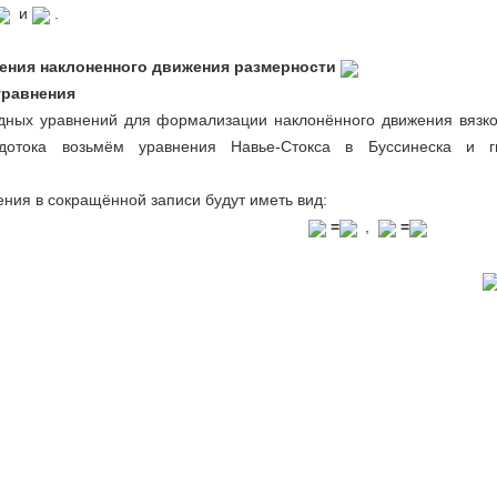
и
.
нения наклоненного движения размерности
уравнения
одных уравнений для формализации наклонённого движения вязк
дотока возьмём уравнения Навье-Стокса в Буссинеска и ги
ния в сокращённой записи будут иметь вид:
=
,
=