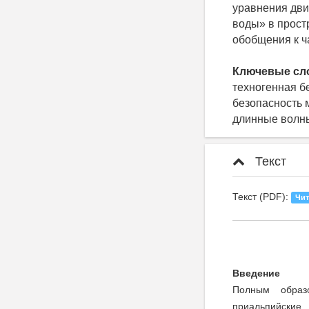
уравнения дв
воды» в простр
обобщения к ч
Ключевые сл
техногенная б
безопасность 
длинные волны
Текст
Текст (PDF):
Чит
Введение
Полным образ
приальпийские