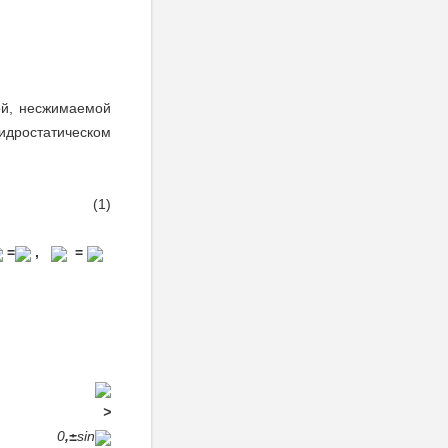
ой, несжимаемой
дростатическом
(1)
=
,
=
>
0
,±
sin