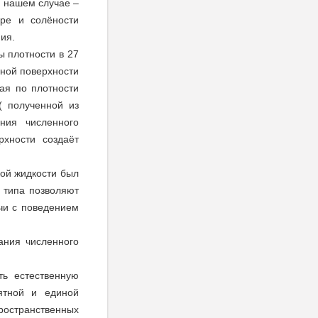
в нашем случае –
ре и солёности
ия.
ы плотности в 27
нной поверхности
ая по плотности
( полученной из
ния численного
рхности создаёт
кой жидкости был
 типа позволяют
чи с поведением
ания численного
ь естественную
ятной и единой
ространственных