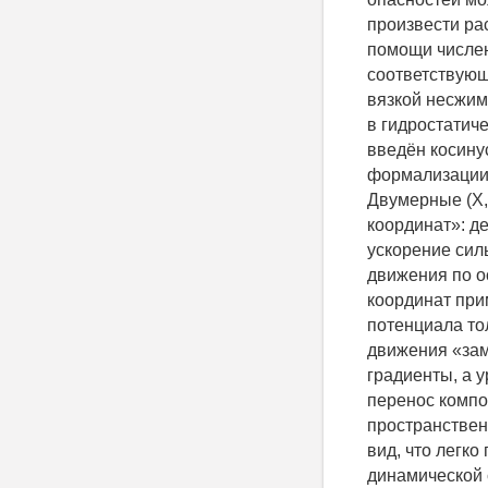
произвести ра
помощи числен
соответствующ
вязкой несжим
в гидростатич
введён косину
формализации 
Двумерные (X,
координат»: д
ускорение сил
движения по о
координат при
потенциала то
движения «замк
градиенты, а 
перенос комп
пространственн
вид, что легк
динамической 