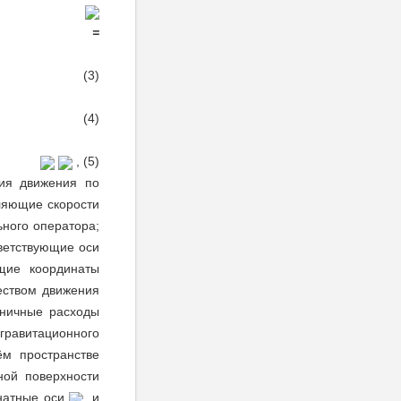
=
(3)
 (4)
, (5)
ия движения по
ляющие скорости
ного оператора;
тветствующие оси
щие координаты
еством движения
ничные расходы
гравитационного
ём пространстве
ной поверхности
инатные оси
и