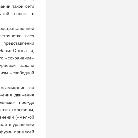
ании такой сети
мелкой воды» в
странственной
стоянство всех
 представлении
авье-Стокса и,
то «сохранение»
краевой задачи
низм «свободной
 «замыкание по
ижения движения
альный» прежде
одели атмосферы,
внений («мелкой
ная в уравнении
ффузии примесей