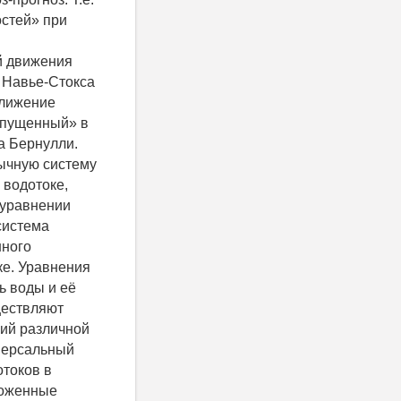
остей» при
й движения
 Навье-Стокса
ближение
опущенный» в
а Бернулли.
бычную систему
 водотоке,
 уравнении
система
нного
ке. Уравнения
ь воды и её
ществляют
ий различной
иверсальный
отоков в
ложенные