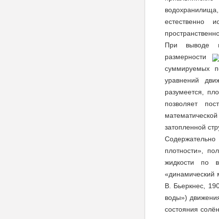
водохранилища,
естественно и
пространственно
При выводе м
размерности
суммируемых п
уравнений дви
разумеется, пл
позволяет пос
математической
затопленной стр
Содержательно
плотности», по
жидкости по в
«динамический м
В. Бьеркнес, 1
воды») движени
состояния солё