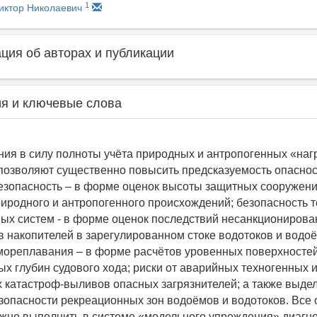
1
иктор Николаевич
ия об авторах и публикации
я и ключевые слова
ия в силу полноты учёта природных и антропогенных «наг
позволяют существенно повысить предсказуемость опаснос
езопасность – в форме оценок высоты защитных сооружени
иродного и антропогенного происхождений; безопасность т
ых систем - в форме оценок последствий несанкционирова
 накопителей в зарегулированном стоке водотоков и водо
мореплавания – в форме расчётов уровенных поверхностей
х глубин судового хода; риски от аварийных техногенных 
 катастроф-выливов опасных загрязнителей; а также выде
зопасности рекреационных зон водоёмов и водотоков. Все 
жно выполнить в системе «модельного упреждения» диагноз-