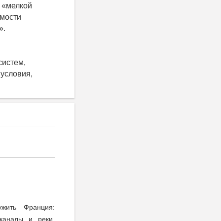
 «мелкой
имости
».
систем,
 условия,
жить Франция:
каналы и реки,