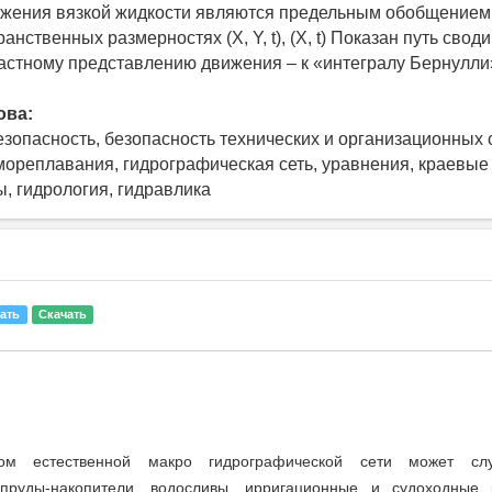
ижения вязкой жидкости являются предельным обобщением
анственных размерностях (X, Y, t), (X, t) Показан путь свод
астному представлению движения – к «интегралу Бернулли
ова:
езопасность, безопасность технических и организационных 
мореплавания, гидрографическая сеть, уравнения, краевые
, гидрология, гидравлика
ать
Скачать
ом естественной макро гидрографической сети может слу
 пруды-накопители, водосливы, ирригационные и судоходные 