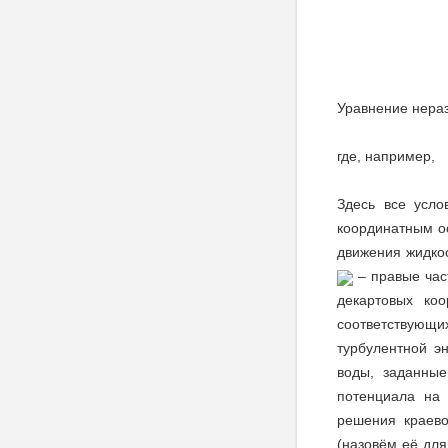
Уравнение нера
где, например,
Здесь все усл
координатным 
движения жидко
– правые час
декартовых ко
соответствующи
турбулентной э
воды, заданны
потенциала на
решения краев
(назовём её дл