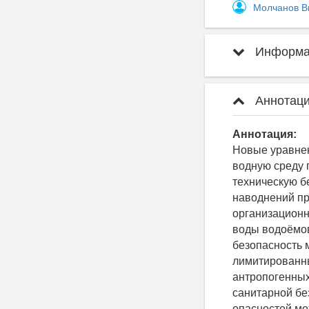
Молчанов В
Информац
Аннотаци
Аннотация:
Новые уравнен
водную среду 
техническую б
наводнений пр
организационн
воды водоёмов
безопасность 
лимитированны
антропогенных
санитарной бе
опасностей мо