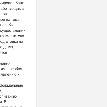
мирован банк
работающих в
ивов
ов на темы:
способы
осуществлении
ы заместители
одготовка на
о детях,
ятся
нания,
ские пособия
ыявлению и
неформальные
и,
оспитанию
и. В