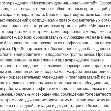
ого учреждения «Московский дом национальностей». Сфор
ародных, государственных и общественных организаций, 
ы мира и толерантности. Вошли в практику встречи коллект
ых учреждений с сотрудниками право- охранительных орган
нная опасность экстремистских организаций», «Методы и 
 террористами и экстремистами подростков и молодежи в 
мыслов». Во всех образовательных учреждениях назначен
по безопасности, организована их профессиональная переп
урсах. При Департаменте образования создан банк данных 
з попечения родителей, и подростках группы риска. Провод
 направленные на выявление и предупреждение фактов
рованного поведения школьников, формирование правосоз
ого поведения детей и подростков. Разработаны методиче
елей образовательных учреждений и преподавателей: по в
ков, входящих в неформальные молодежные объединения,
й работы с ними; профилактике вовлечения молодежи в 
 межнациональным отношениям, соблюдению толерантност
экстремизма, духовно-историческому и патриотическому в
плекты наглядной агитации и документации по безопасност