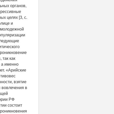
ьных органов,
грессивные
х целях [3, с.
олице и
в молодежной
популяризации
следующие
итического
проникновение
 так как
, а именно
ет. «Арийские
отивовес
ности, взятие
я вовлечения в
ущей
ории РФ
тии состоит
проникновения