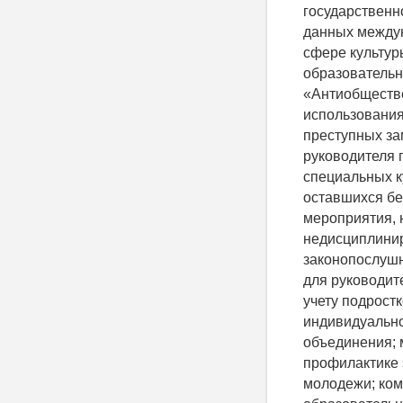
государственн
данных междун
сфере культур
образовательн
«Антиобществе
использования
преступных за
руководителя 
специальных к
оставшихся бе
мероприятия,
недисциплини
законопослушн
для руководит
учету подрост
индивидуально
объединения;
профилактике 
молодежи; ком