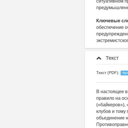
ситуативном п
предумышленн
Ключевые сл
обеспечение о
предупреждени
экстремистско
Текст
Текст (PDF):
Чит
В настоящее в
правило на ос
(«байкеров»),
клубов и тому
объединение н
Противоправно