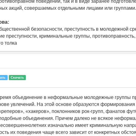
ротивоправном поведении, так и в виде заранее подготовл
ых акций, совершаемых отдельными лицами или группами
ова:
бщественной безопасности, преступность в молодежной ср
е преступности, криминальные группы, противоправность
го толка
ать
Скачать
ремя объединение в неформальные молодежные группы пр
нове увлечений. На этой основе образуются формирования
 «реперов», «хакеров», поклонников рок-групп, фанатов фу
 подобные объединения. Причем далеко не всякое неформ
есовершеннолетних изначально имеет криминальную напр
сть их поведения чаще всего зависит от конкретных обстоя