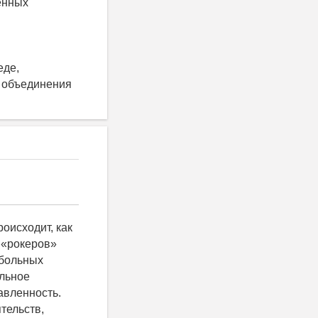
енных
.
еде,
, объединения
оисходит, как
 «рокеров»
тбольных
альное
авленность.
тельств,