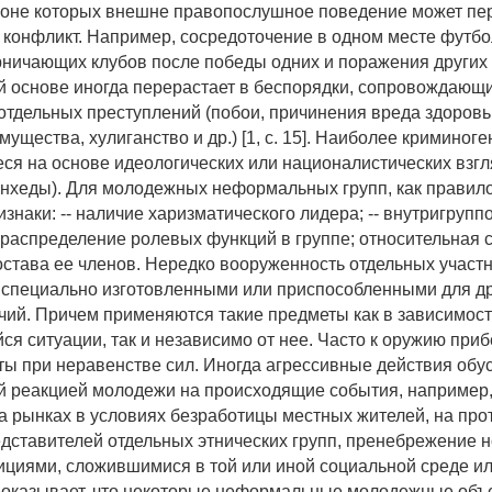
фоне которых внешне правопослушное поведение может пе
конфликт. Например, сосредоточение в одном месте футб
ничающих клубов после победы одних и поражения других
 основе иногда перерастает в беспорядки, сопровождающ
тдельных преступлений (побои, причинения вреда здоровь
ущества, хулиганство и др.) [1, с. 15]. Наиболее криминог
я на основе идеологических или националистических взгл
инхеды). Для молодежных неформальных групп, как правил
знаки: -- наличие харизматического лидера; -- внутригрупп
- распределение ролевых функций в группе; относительная 
остава ее членов. Нередко вооруженность отдельных участ
 специально изготовленными или приспособленными для др
чий. Причем применяются такие предметы как в зависимост
я ситуации, так и независимо от нее. Часто к оружию приб
ты при неравенстве сил. Иногда агрессивные действия об
 реакцией молодежи на происходящие события, например,
а рынках в условиях безработицы местных жителей, на пр
дставителей отдельных этнических групп, пренебрежение 
ициями, сложившимися в той или иной социальной среде или 
 показывает, что некоторые неформальные молодежные об