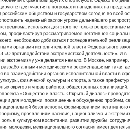
лкновений с фанатами других спортклубов. Однако в отдел
ируются для участия в погромах и нападениях на предста
д российским обществом и государством сегодня во всей ос
опоставить надежный заслон угрозе дальнейшего распрост
кстремизма, используя для этого не только репрессивные м
ом, профилактируя рассматриваемое негативное социально
е всего, необходимо добиваться последовательной реализац
ными органами исполнительной власти Федерального закон
ФЗ «О противодействии экстремистской деятельности». И в
ии экстремизму уже делается немало. В Москве, например,
с разработанными методическими рекомендациями такая де
я во взаимодействии органов исполнительной власти в сф
ультуры, физической культуры и спорта, а также префектур
ных округов и управ районов, общественных организаций.
опроекта «Общество и власть. Открытый диалог» проводятс
нции для молодежи, посвященные обсуждению проблем, св
национальной безопасности, формированием негативного
рроризму, проявлениям насилия, национализма и экстремиз
роль в культурном воспитании, развитии дружбы, сотрудни
ия молодежи, межнационального согласия имеет деятельн