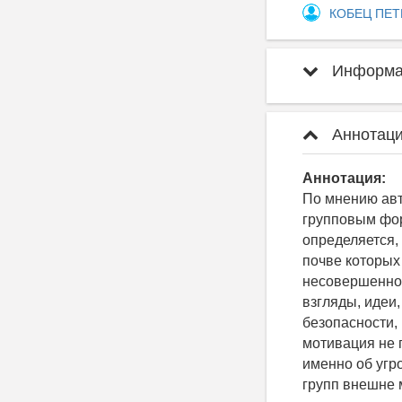
КОБЕЦ ПЕ
Информац
Аннотаци
Аннотация:
По мнению авт
групповым фор
определяется,
почве которых
несовершеннол
взгляды, идеи
безопасности, 
мотивация не 
именно об угр
групп внешне 