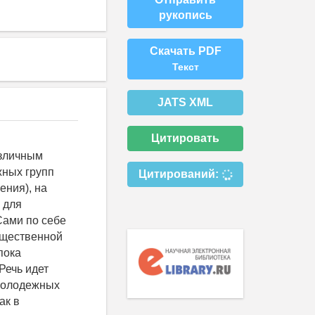
рукопись
Скачать PDF
Текст
JATS XML
Цитировать
азличным
жных групп
Цитирований:
ения), на
 для
Сами по себе
бщественной
пока
Речь идет
 молодежных
ак в