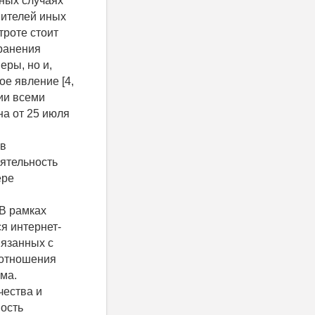
ьных случаях
вителей иных
троте стоит
ранения
еры, но и,
е явление [4,
ии всеми
а от 25 июля
 в
ятельность
ере
 В рамках
я интернет-
язанных с
 отношения
ма.
чества и
ость