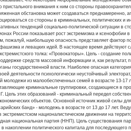
о пристального внимания к ним со стороны правоохранител
ряженная обстановка может создаваться преднамеренно, а
цироваться со стороны в криминальных, политических и ины
егативных тенденций социально-политической ситуации в ст
ионах России показывает рост экстремизма и ксенофобии 
ом, пожалуй, наибольшую опасность представляет фактор 
фашизма и левацких идей. В настоящее время действуют 
кстремистского толка: «Провокаторы». Цель - создание пол
поддержке средств массовой информации и, как результат, 
ганы государственной власти. Наиболее опасная категория,
своей деятельности психологически неустойчивый электорат
й молодежи из малообеспеченных семей в возрасте 13-17 л
тавляющие криминальные группировки, создающиеся в пр
Г. Цель этих образований - криминальный передел собствен
экономических объектов. Основной источник живой силы дл
арийских банд» - молодежь в возрасте от 13 до 17 лет. Вед
в экстремистском националистическом движении на террит
дная национальная партия (ННП). Цель существования пар
 в накоплении политического капитала для последующего 