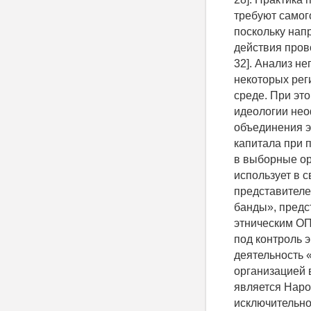
требуют самог
поскольку нап
действия прово
32]. Анализ н
некоторых рег
среде. При эт
идеологии нео
объединения э
капитала при 
в выборные ор
использует в 
представителе
банды», предс
этническим ОП
под контроль 
деятельность «
организацией 
является Наро
исключительно