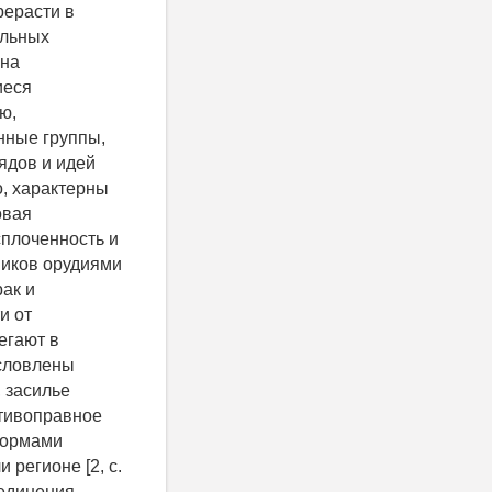
рерасти в
ольных
 на
иеся
ю,
енные группы,
ядов и идей
о, характерны
овая
сплоченность и
ников орудиями
ак и
и от
егают в
условлены
 засилье
отивоправное
нормами
регионе [2, с.
ъединения