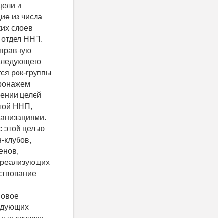
цели и
ие из числа
ких слоев
 отдел ННП.
оправную
оследующего
тся рок-группы
тронажем
лении целей
той ННП,
ганизациями.
с этой целью
-клубов,
енов,
, реализующих
ествование
совое
ледующих