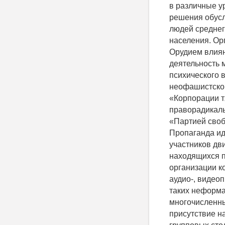
в различные у
решения обусл
людей среднего
населения. Ор
Орудием влиян
деятельность 
психического 
неофашистской
«Корпорации т
праворадикаль
«Партией своб
Пропаганда ид
участников дв
находящихся п
организации к
аудио-, видео
таких неформа
многочисленны
присутствие н