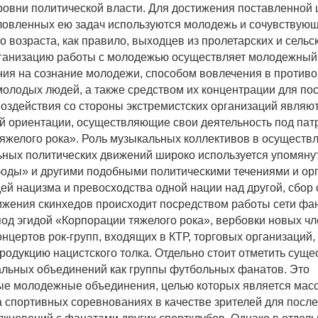
ровни политической власти. Для достижения поставленной 
овленных ею задач используются молодежь и сочувствующ
 возраста, как правило, выходцев из пролетарских и сельс
ганизацию работы с молодежью осуществляет молодежный
ия на сознание молодежи, способом вовлечения в против
молодых людей, а также средством их концентрации для п
воздействия со стороны экстремистских организаций являю
 ориентации, осуществляющие свои деятельность под па
яжелого рока». Роль музыкальных коллективов в осуществ
ных политических движений широко используется упомяну
оды» и другими подобными политическими течениями и ор
ей нацизма и превосходства одной нации над другой, сбор 
ижения скинхедов происходит посредством работы сети фан
од эгидой «Корпорации тяжелого рока», вербовки новых чл
онцертов рок-групп, входящих в КТР, торговых организаций
продукцию нацистского толка. Отдельно стоит отметить сущ
льных объединений как группы футбольных фанатов. Это
е молодежные объединения, целью которых является мас
а спортивных соревнованиях в качестве зрителей для пос