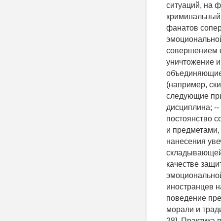
ситуаций, на 
криминальный 
фанатов сопер
эмоциональной
совершением о
уничтожение им
объединяющиес
(например, ск
следующие при
дисциплина; -
постоянство с
и предметами,
нанесения уве
складывающейс
качестве защи
эмоциональной
иностранцев н
поведение пре
морали и трад
28]. Практика