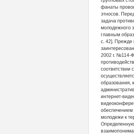
групповых сто
фанаты провоц
этносов. Пере
задача против
молодежного э
главным образ
с. 42]. Прежд
заинтересован
2002 г. №114-
противодейств
соответствии 
осуществляетс
образования, к
административ
интернет-виде
видеоконфере
обеспечением 
молодежи к те
Определенную 
взаимопониман