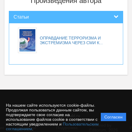
Произведения автора
Статьи
ОПРАВДАНИЕ ТЕРРОРИЗМА И
ЭКСТРЕМИЗМА ЧЕРЕЗ СМИ К...
На нашем сайте используются cookie-файлы.
Продолжая пользоваться данным сайтом, вы
подтверждаете свое согласие на
© futurepubl.ru
Согласен
Политика
использование файлов cookie в соответствии с
защиты и
настоящим уведомлением и
Пользовательским
Powered by
ие
обработки
Поддержка
И
соглашением
.
Editorum,
2026