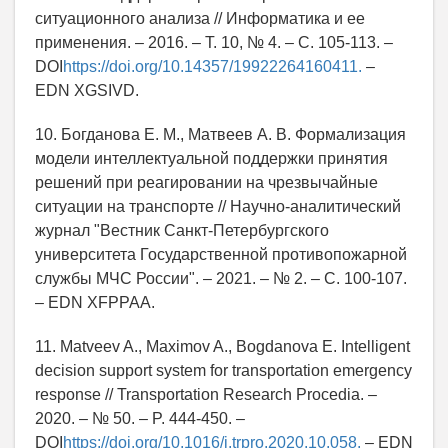
ситуационного анализа // Информатика и ее
применения. – 2016. – Т. 10, № 4. – С. 105-113. –
DOI
https://doi.org/10.14357/19922264160411.
–
EDN XGSIVD.
10. Богданова Е. М., Матвеев А. В. Формализация
модели интеллектуальной поддержки принятия
решений при реагировании на чрезвычайные
ситуации на транспорте // Научно-аналитический
журнал "Вестник Санкт-Петербургского
университета Государственной противопожарной
службы МЧС России". – 2021. – № 2. – С. 100-107.
– EDN XFPPAA.
11. Matveev A., Maximov A., Bogdanova E. Intelligent
decision support system for transportation emergency
response // Transportation Research Procedia. –
2020. – № 50. – P. 444-450. –
DOI
https://doi.org/10.1016/j.trpro.2020.10.058.
– EDN