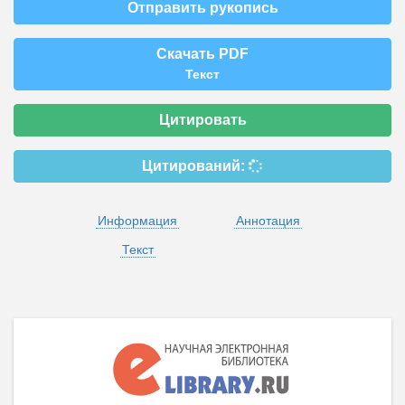
Отправить рукопись
Скачать PDF
Текст
Цитировать
Цитирований:
Информация
Аннотация
Текст