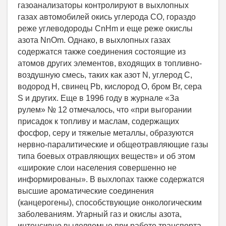
газоанализаторы контролируют в выхлопных
газах автомобилей окись углерода СО, гораздо
реже углеводороды CnHm и еще реже окислы
азота NnOm. Однако, в выхлопных газах
содержатся также соединения состоящие из
атомов других элементов, входящих в топливно-
воздушную смесь, таких как азот N, углерод С,
водород Н, свинец Pb, кислород О, бром Br, сера
S и других. Еще в 1996 году в журнале «За
рулем» № 12 отмечалось, что «при выгорании
присадок к топливу и маслам, содержащих
фосфор, серу и тяжелые металлы, образуются
нервно-паралитические и общеотравляющие газы
типа боевых отравляющих веществ» и об этом
«широкие слои населения совершенно не
информированы». В выхлопах также содержатся
высшие ароматические соединения
(канцерогены), способствующие онкологическим
заболеваниям. Угарный газ и окислы азота,
интенсивно выделяемые при работе транспорта, -