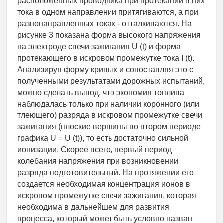
расположенных проводника при протекании в них
тока в одном направлении притягиваются, а при
разнонаправленных токах - отталкиваются. На
рисунке 3 показана форма высокого напряжения
на электроде свечи зажигания U (t) и форма
протекающего в искровом промежутке тока I (t).
Анализируя форму кривых и сопоставляя это с
полученными результатами дорожных испытаний,
можно сделать вывод, что экономия топлива
наблюдалась только при наличии коронного (или
тлеющего) разряда в искровом промежутке свечи
зажигания (плоские вершины во втором периоде
графика U = U (t)), то есть достаточно сильной
ионизации. Скорее всего, первый период
колебания напряжения при возникновении
разряда подготовительный. На протяжении его
создается необходимая концентрация ионов в
искровом промежутке свечи зажигания, которая
необходима в дальнейшем для развития
процесса, который может быть условно назван