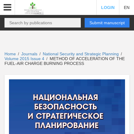
LOGIN
EN
Submit manuscript
Home
Journals
National Security and Strategic Planning
/
/
/
Volume 2015 Issue 4
METHOD OF ACCELERATION OF THE
/
FUEL-AIR CHARGE BURNING PROCESS