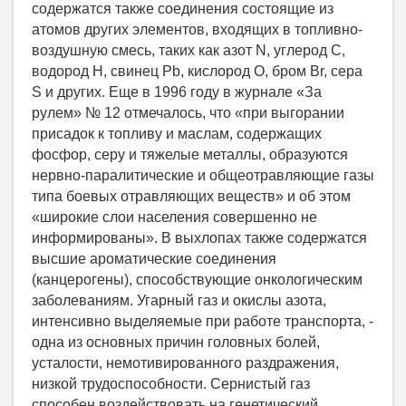
содержатся также соединения состоящие из
атомов других элементов, входящих в топливно-
воздушную смесь, таких как азот N, углерод С,
водород Н, свинец Pb, кислород О, бром Br, сера
S и других. Еще в 1996 году в журнале «За
рулем» № 12 отмечалось, что «при выгорании
присадок к топливу и маслам, содержащих
фосфор, серу и тяжелые металлы, образуются
нервно-паралитические и общеотравляющие газы
типа боевых отравляющих веществ» и об этом
«широкие слои населения совершенно не
информированы». В выхлопах также содержатся
высшие ароматические соединения
(канцерогены), способствующие онкологическим
заболеваниям. Угарный газ и окислы азота,
интенсивно выделяемые при работе транспорта, -
одна из основных причин головных болей,
усталости, немотивированного раздражения,
низкой трудоспособности. Сернистый газ
способен воздействовать на генетический