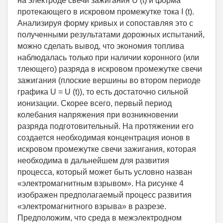
на электроде свечи зажигания U (t) и форма
протекающего в искровом промежутке тока I (t).
Анализируя форму кривых и сопоставляя это с
полученными результатами дорожных испытаний,
можно сделать вывод, что экономия топлива
наблюдалась только при наличии коронного (или
тлеющего) разряда в искровом промежутке свечи
зажигания (плоские вершины во втором периоде
графика U = U (t)), то есть достаточно сильной
ионизации. Скорее всего, первый период
колебания напряжения при возникновении
разряда подготовительный. На протяжении его
создается необходимая концентрация ионов в
искровом промежутке свечи зажигания, которая
необходима в дальнейшем для развития
процесса, который может быть условно назван
«электромагнитным взрывом». На рисунке 4
изображен предполагаемый процесс развития
«электромагнитного взрыва» в разрезе.
Предположим, что среда в межэлектродном