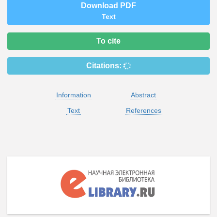
Download PDF
Text
To cite
Citations:
Information
Abstract
Text
References