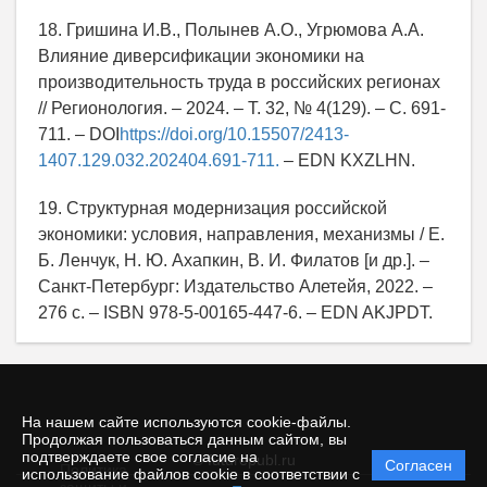
18. Гришина И.В., Полынев А.О., Угрюмова А.А.
Влияние диверсификации экономики на
производительность труда в российских регионах
// Регионология. – 2024. – Т. 32, № 4(129). – С. 691-
711. – DOI
https://doi.org/10.15507/2413-
1407.129.032.202404.691-711.
– EDN KXZLHN.
19. Структурная модернизация российской
экономики: условия, направления, механизмы / Е.
Б. Ленчук, Н. Ю. Ахапкин, В. И. Филатов [и др.]. –
Санкт-Петербург: Издательство Алетейя, 2022. –
276 с. – ISBN 978-5-00165-447-6. – EDN AKJPDT.
На нашем сайте используются cookie-файлы.
Продолжая пользоваться данным сайтом, вы
подтверждаете свое согласие на
© futurepubl.ru
Согласен
Политика
использование файлов cookie в соответствии с