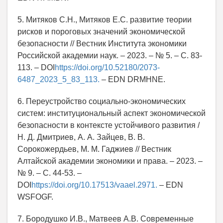
5. Митяков С.Н., Митяков Е.С. развитие теории
рисков и пороговых значений экономической
безопасности // Вестник Института экономики
Российской академии наук. – 2023. – № 5. – С. 83-
113. – DOI
https://doi.org/10.52180/2073-
6487_2023_5_83_113.
– EDN DRMHNE.
6. Переустройство социально-экономических
систем: институциональный аспект экономической
безопасности в контексте устойчивого развития /
Н. Д. Дмитриев, А. А. Зайцев, В. В.
Сорокожердьев, М. М. Гаджиев // Вестник
Алтайской академии экономики и права. – 2023. –
№ 9. – С. 44-53. –
DOI
https://doi.org/10.17513/vaael.2971.
– EDN
WSFOGF.
7. Бородушко И.В., Матвеев А.В. Современные