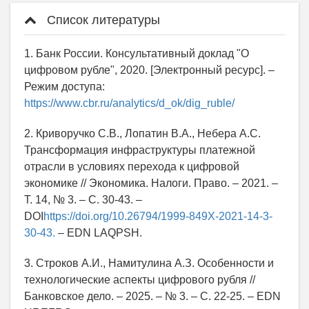
Список литературы
1. Банк России. Консультативный доклад "О
цифровом рубле", 2020. [Электронный ресурс]. –
Режим доступа:
https://www.cbr.ru/analytics/d_ok/dig_ruble/
2. Криворучко С.В., Лопатин В.А., Небера А.С.
Трансформация инфраструктуры платежной
отрасли в условиях перехода к цифровой
экономике // Экономика. Налоги. Право. – 2021. –
Т. 14, № 3. – С. 30-43. –
DOI
https://doi.org/10.26794/1999-849X-2021-14-3-
30-43.
– EDN LAQPSH.
3. Строков А.И., Намитулина А.З. Особенности и
технологические аспекты цифрового рубля //
Банковское дело. – 2025. – № 3. – С. 22-25. – EDN