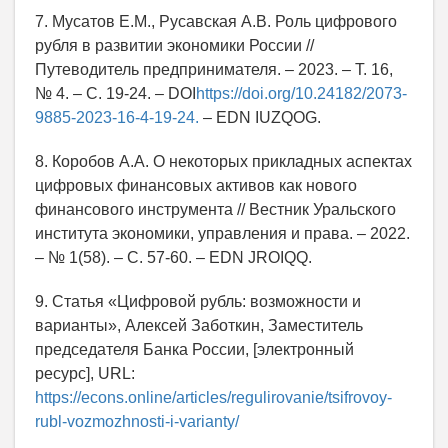
7. Мусатов Е.М., Русавская А.В. Роль цифрового
рубля в развитии экономики России //
Путеводитель предпринимателя. – 2023. – Т. 16,
№ 4. – С. 19-24. – DOI
https://doi.org/10.24182/2073-
9885-2023-16-4-19-24.
– EDN IUZQOG.
8. Коробов А.А. О некоторых прикладных аспектах
цифровых финансовых активов как нового
финансового инструмента // Вестник Уральского
института экономики, управления и права. – 2022.
– № 1(58). – С. 57-60. – EDN JROIQQ.
9. Статья «Цифровой рубль: возможности и
варианты», Алексей Заботкин, Заместитель
председателя Банка России, [электронный
ресурс], URL:
https://econs.online/articles/regulirovanie/tsifrovoy-
rubl-vozmozhnosti-i-varianty/