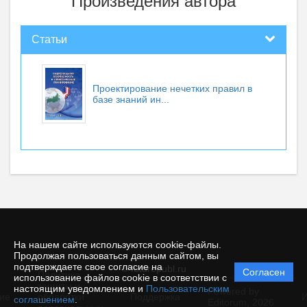
Произведения автора
Статьи
Проектирование нечетких правил в
базе знаний ин...
На нашем сайте используются cookie-файлы.
Продолжая пользоваться данным сайтом, вы
подтверждаете свое согласие на
© futurepubl.ru
Согласен
Политика
использование файлов cookie в соответствии с
защиты и
настоящим уведомлением и
Пользовательским
Powered by
ие
обработки
Поддержка
И
соглашением
.
Editorum,
2026