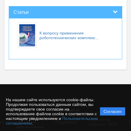
Статьи
К вопросу применения
робототехнических комплекс...
На нашем сайте используются cookie-файлы.
Продолжая пользоваться данным сайтом, вы
подтверждаете свое согласие на
© futurepubl.ru
Согласен
Политика
использование файлов cookie в соответствии с
защиты и
настоящим уведомлением и
Пользовательским
Powered by
ие
обработки
Поддержка
И
соглашением
.
Editorum,
2026
персональных