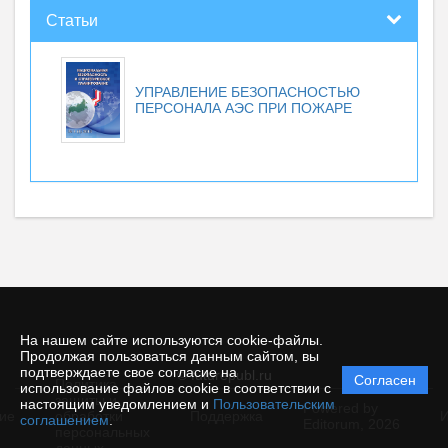
Статьи
УПРАВЛЕНИЕ БЕЗОПАСНОСТЬЮ
ПЕРСОНАЛА АЭС ПРИ ПОЖАРЕ
На нашем сайте используются cookie-файлы.
Продолжая пользоваться данным сайтом, вы
подтверждаете свое согласие на
© futurepubl.ru
Согласен
Политика
использование файлов cookie в соответствии с
защиты и
настоящим уведомлением и
Пользовательским
Powered by
ие
обработки
Поддержка
И
соглашением
.
Editorum,
2026
персональных