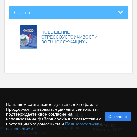
Статьи
ПОВЫШЕНИЕ
СТРЕССОУСТОЙЧИВОСТИ
ВОЕННОСЛУЖАЩИХ - ...
На нашем сайте используются cookie-файлы.
Продолжая пользоваться данным сайтом, вы
подтверждаете свое согласие на
© futurepubl.ru
Согласен
Политика
использование файлов cookie в соответствии с
защиты и
настоящим уведомлением и
Пользовательским
Powered by
ие
обработки
Поддержка
И
соглашением
.
Editorum,
2026
персональных