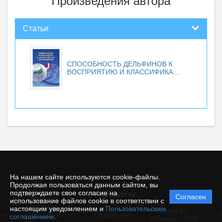
Произведения автора
Статьи
СПОСОБНОСТЬ ДЕЛЬФИНОВ К
ВОСПРИЯТИЮ И КЛАССИФИКА...
На нашем сайте используются cookie-файлы.
Продолжая пользоваться данным сайтом, вы
подтверждаете свое согласие на
© futurepubl.ru
Согласен
Политика
использование файлов cookie в соответствии с
защиты и
настоящим уведомлением и
Пользовательским
Powered by
ие
обработки
Поддержка
И
соглашением
.
Editorum,
2026