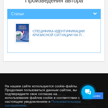
Произведения автора
Статьи
СПЕЦИФИКА ИДЕНТИФИКАЦИИ
КРИЗИСНОЙ СИТУАЦИИ НА П...
На нашем сайте используются cookie-файлы.
Продолжая пользоваться данным сайтом, вы
подтверждаете свое согласие на
© futurepubl.ru
Согласен
Политика
использование файлов cookie в соответствии с
защиты и
настоящим уведомлением и
Пользовательским
Powered by
ие
обработки
Поддержка
И
соглашением
.
Editorum,
2026