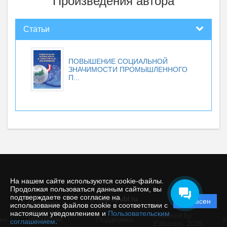
Произведения автора
Статьи
ПОВЫШЕНИЕ СОЦИАЛЬНОЙ
ЗНАЧИМОСТИ ПРОМЫШЛЕННОГО
П...
На нашем сайте используются cookie-файлы.
Продолжая пользоваться данным сайтом, вы
подтверждаете свое согласие на
© futurepubl.ru
Согласен
Политика
использование файлов cookie в соответствии с
защиты и
настоящим уведомлением и
Пользовательским
Powered by
ие
обработки
Поддержка
И
соглашением
.
Editorum,
2026