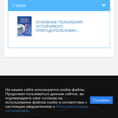
Статьи
ОСНОВНЫЕ ПОЛОЖЕНИЯ
УСТОЙЧИВОГО
ПРИРОДОПОЛЬЗОВАН...
На нашем сайте используются cookie-файлы.
Продолжая пользоваться данным сайтом, вы
подтверждаете свое согласие на
© futurepubl.ru
Согласен
Политика
использование файлов cookie в соответствии с
защиты и
настоящим уведомлением и
Пользовательским
Powered by
ие
обработки
Поддержка
И
соглашением
.
Editorum,
2026
персональных