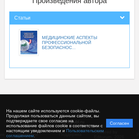
Произведения автора
Статьи
МЕДИЦИНСКИЕ АСПЕКТЫ
ПРОФЕССИОНАЛЬНОЙ
БЕЗОПАСНОС...
На нашем сайте используются cookie-файлы.
Продолжая пользоваться данным сайтом, вы
подтверждаете свое согласие на
© futurepubl.ru
Согласен
Политика
использование файлов cookie в соответствии с
защиты и
настоящим уведомлением и
Пользовательским
Powered by
ие
обработки
Поддержка
И
соглашением
.
Editorum,
2026