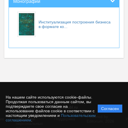
Монографии
Институализация построения бизнеса
в формате ко...
На нашем сайте используются cookie-файлы.
Продолжая пользоваться данным сайтом, вы
подтверждаете свое согласие на
© futurepubl.ru
Согласен
Политика
использование файлов cookie в соответствии с
защиты и
настоящим уведомлением и
Пользовательским
Powered by
ие
обработки
Поддержка
И
соглашением
.
Editorum,
2026
персональных