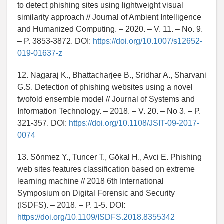
to detect phishing sites using lightweight visual
similarity approach // Journal of Ambient Intelligence
and Humanized Computing. – 2020. – V. 11. – No. 9.
– P. 3853-3872. DOI:
https://doi.org/10.1007/s12652-
019-01637-z
12. Nagaraj K., Bhattacharjee B., Sridhar A., Sharvani
G.S. Detection of phishing websites using a novel
twofold ensemble model // Journal of Systems and
Information Technology. – 2018. – V. 20. – No 3. – P.
321-357. DOI:
https://doi.org/10.1108/JSIT-09-2017-
0074
13. Sönmez Y., Tuncer T., Gökal H., Avci E. Phishing
web sites features classification based on extreme
learning machine // 2018 6th International
Symposium on Digital Forensic and Security
(ISDFS). – 2018. – P. 1-5. DOI:
https://doi.org/10.1109/ISDFS.2018.8355342