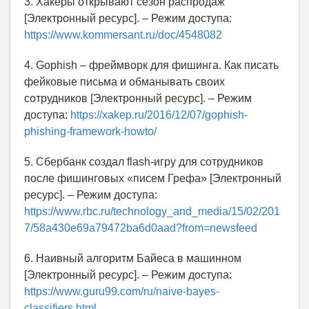
3. Хакеры открывают сезон распродаж
[Электронный ресурс]. – Режим доступа:
https://www.kommersant.ru/doc/4548082
4. Gophish – фреймворк для фишинга. Как писать
фейковые письма и обманывать своих
сотрудников [Электронный ресурс]. – Режим
доступа:
https://xakep.ru/2016/12/07/gophish-
phishing-framework-howto/
5. Сбербанк создал flash-игру для сотрудников
после фишинговых «писем Грефа» [Электронный
ресурс]. – Режим доступа:
https://www.rbc.ru/technology_and_media/15/02/201
7/58a430e69a79472ba6d0aаd?from=newsfeed
6. Наивный алгоритм Байеса в машинном
[Электронный ресурс]. – Режим доступа:
https://www.guru99.com/ru/naive-bayes-
classifiers.html