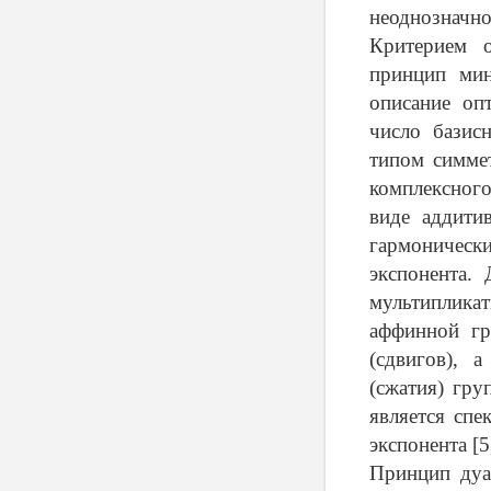
неоднозначн
Критерием о
принцип мин
описание оп
число базис
типом симме
комплексного
виде аддити
гармоничес
экспонента.
мультиплика
аффинной гр
(сдвигов), 
(сжатия) гру
является спе
экспонента [5
Принцип дуа