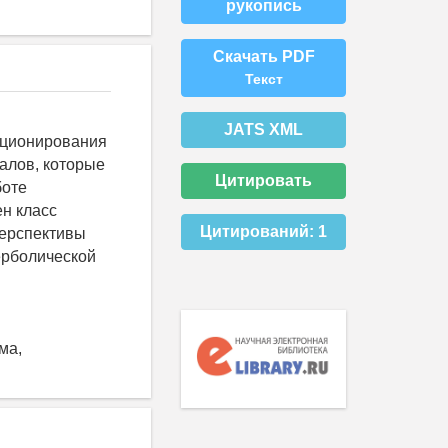
рукопись
Скачать PDF
Текст
JATS XML
нкционирования
алов, которые
Цитировать
боте
н класс
Цитирований:
1
перспективы
ерболической
ма,