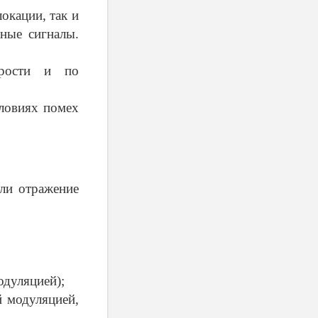
окации, так и
ные сигналы.
орости и по
словиях помех
ли отражение
одуляцией);
й модуляцией,