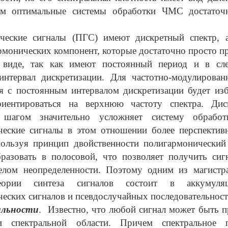
ом оптимальные системы обработки ЧМС достато
ческие сигналы (ПГС) имеют дискретный спектр, 
армонических компонент, которые достаточно просто п
виде, так как имеют постоянный период и в сле
интервал дискретизации. Для частотно-модулирован
я с постоянным интервалом дискретизации будет из
иентироваться на верхнюю частоту спектра. Дис
 шагом значительно усложняет систему обработ
ческие сигналы в этом отношении более перспектив
пользуя принцип двойственности полигармонический 
разовать в полосовой, что позволяет получить сиг
елом неопределенности. Поэтому одним из магистр
еории синтеза сигналов состоит в аккумуля
еских сигналов и псевдослучайных последовательност
альности
. Известно, что любой сигнал может быть п
 спектральной области. Причем спектральное п