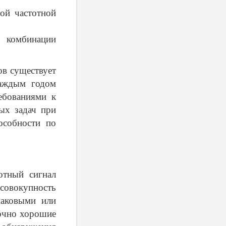
вой частотной
комбинации
ов существует
каждым годом
ебованиями к
ых задач при
особности по
отный сигнал
овокупность
наковыми или
точно хорошие