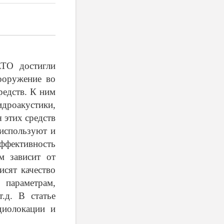
ТО достигли
ооружение во
редств. К ним
дроакустики,
 этих средств
 используют и
фективность
м зависит от
исят качество
параметрам,
.д. В статье
диолокации и