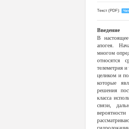
Текст (PDF):
Чит
Введение
В настояще
апогея. Нач
многом опред
относятся с
телеметрия и
целиком и по
которые яв
решения пос
класса испол
связи, дал
вероятности
рассматрива
гидролокации