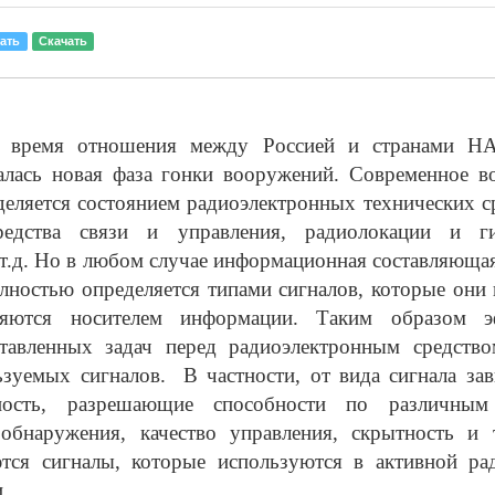
ать
Скачать
е время отношения между Россией и странами НА
алась новая фаза гонки вооружений. Современное в
еляется состоянием радиоэлектронных технических с
редства связи и управления, радиолокации и ги
 т.д. Но в любом случае информационная составляющая
лностью определяется типами сигналов, которые они
ляются носителем информации. Таким образом эф
тавленных задач перед радиоэлектронным средство
ьзуемых сигналов. В частности, от вида сигнала зав
ьность, разрешающие способности по различным 
 обнаружения, качество управления, скрытность и т
ются сигналы, которые используются в активной ра
.