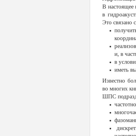
В настоящее 
в гидроакус
Это связано с
получи
координ
реализо
и, в час
в услови
иметь в
Известно бо
во многих кн
ШПС подразде
частотн
многоча
фазоман
дискрет
частотн