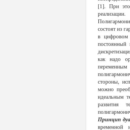
[1]. При эт
реализации.
Полигармони
состоят из г
в цифровом 
постоянный 
дискретизаци
как надо ор
переменным
полигармони
стороны, ис
можно преоб
идеальным т
развития т
полигармонич
Принцип ду
временной и