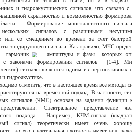
 применения не только в связи, но и в задачах
нных и гидроакустических сигналов, что связано с
повышенной скрытностью и возможностью формирован
области. Формирование многочастотного сигнала
 нескольких сигналов с различными несущим
о или со смещением во времени за счет быстрой
оты зондирующего сигнала. Как правило, МЧС предс
гармоник
амплитуды и фазы которых опр
и с законами формирования сигналов [1-4]. Мн
ческие) сигналы являются одним из перспективных 
 и гидроакустике.
ходимо отметить, что в настоящее время все методы си
риентируются на временной подход. В частности, син
ных сигналов (ЧМС) основан на задании функции 
представлении. Спектральное представление яв
этого подхода. Например, КЧМ-сигнал (квадрат
нный сигнал) теоретически имеет очень хоро
ости, но его спектральная плотность имеет вид дале