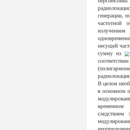
перспективы
радиолокацио
генерации, 
частотной 
излучением
одновременн
несущей част
сумму из
соответстви
(полигармони
радиолокации
В целом необ
в основном о
модулирован
временном 
следствием 
модулирова
неопределенн