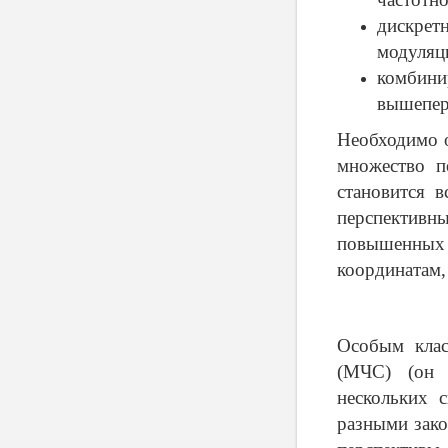
дискрет
модуляц
комби
вышепер
Необходимо о
множество п
становится 
перспективн
повышенных 
координатам,
Особым клас
(МЧС) (он 
нескольких 
разными зако