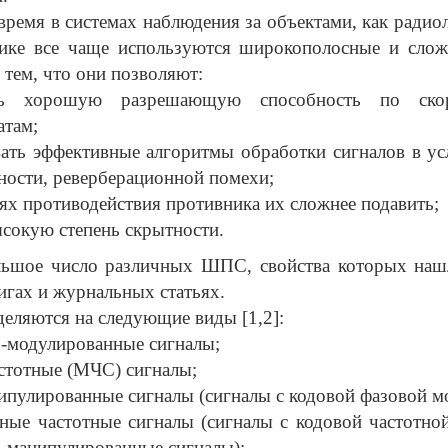
время в системах наблюдения за объектами, как радиол
тике все чаще используются широкополосные и слож
 тем, что они позволяют:
ть хорошую разрешающую способность по ск
атам;
вать эффективные алгоритмы обработки сигналов в у
тности, реверберационной помехи;
ях противодействия противника их сложнее подавить;
ысокую степень скрытности.
льшое число различных ШПС, свойства которых наш
игах и журнальных статьях.
ляются на следующие виды [1,2]:
о-модулированные сигналы;
стотные (МЧС) сигналы;
ипулированные сигналы (сигналы с кодовой фазовой м
ные частотные сигналы (сигналы с кодовой частотно
о-манипулированные сигналы);