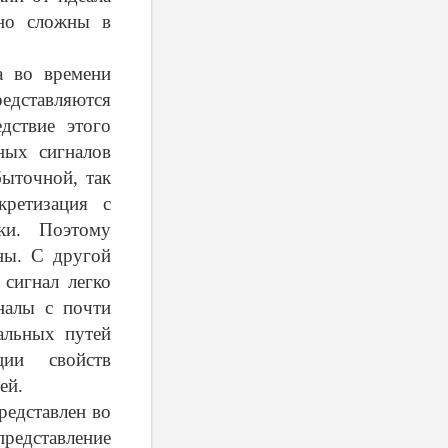
чно сложны в
а во времени
редставляются
дствие этого
ных сигналов
быточной, так
кретизация с
ки. Поэтому
ны. С другой
сигнал легко
налы с почти
альных путей
ции свойств
ей.
редставлен во
редставление