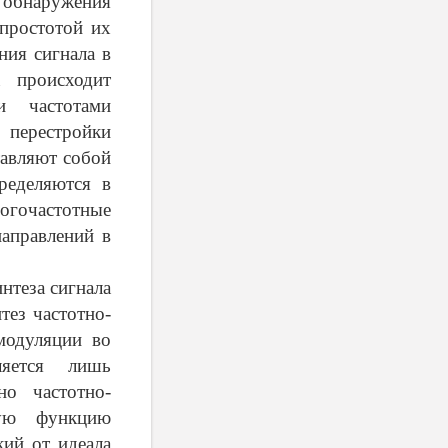
 обнаружения
 простотой их
ия сигнала в
 происходит
и частотами
 перестройки
тавляют собой
еделяются в
огочастотные
направлений в
нтеза сигнала
тез частотно-
модуляции во
ляется лишь
но частотно-
шую функцию
кий от идеала