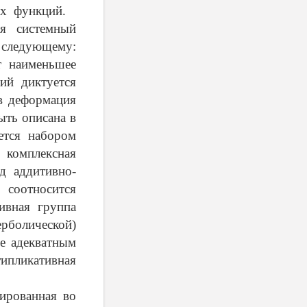
ных функций.
ся системный
 следующему:
т наименьшее
ий диктуется
в деформация
ыть описана в
ется набором
комплексная
д аддитивно-
 соотносится
ивная группа
рболической)
ее адекватным
типликативная
ированная во