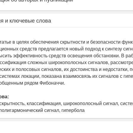
я и ключевые слова
татье в целях обеспечения скрытности и безопасности фу
ционных средств предлагается новый подход к синтезу сигн
ысить эффективность средств освещения обстановки. В ра
ссификация сложных широкополосных сигналов, рассмотре
ских и полосовых сигналов, их достоинства и недостатки, 
системах локации, показана взаимосвязь их сигналов с гип
бобщенным рядом Фибоначчи.
ова:
 скрытность, классификация, широкополосный сигнал, систе
полигармонический сигнал, гипербола