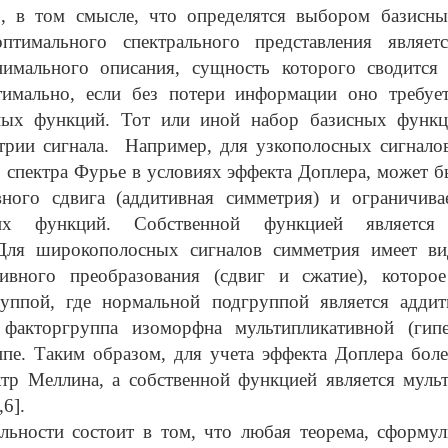
о, в том смысле, что определятся выбором базис
птимального спектрального представления являет
имального описания, сущность которого сводится
тимально, если без потери информации оно требуе
ных функций. Тот или иной набор базисных функц
трии сигнала. Например, для узкополосных сигнало
 спектра Фурье в условиях эффекта Доплера, может б
вного сдвига (аддитивная симметрия) и ограничива
ких функций. Собственной функцией является 
 Для широкополосных сигналов симметрия имеет ви
тивного преобразования (сдвиг и сжатие), которое
уппой, где нормальной подгруппой является аддит
а факторгруппа изоморфна мультипликативной (гипе
ппе. Таким образом, для учета эффекта Доплера бол
ктр Меллина, а собственной функцией является муль
,6].
льности состоит в том, что любая теорема, сформул