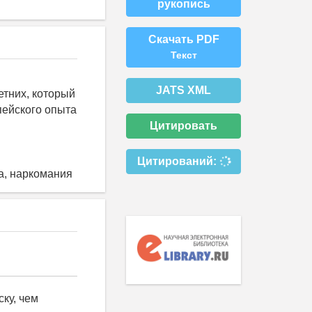
рукопись
Скачать PDF
Текст
JATS XML
тних, который
пейского опыта
Цитировать
Цитирований:
а, наркомания
 серьезно отразиться на демографии [10, с. 271-273]. В свою очередь было отмечено, что потребление наркотических средств среди школьников может привести к их распростране- нию среди одноклассников, что означает всё боль- шую включенность числа людей. Так, один человек может спровоцировать несколько десятков чело- век к потреблению наркотиков [6, с. 22]. Подimage ростки, потребляющие наркотики, имеют шанс вызвать эмоциональное или интеллектуальное повреждение мозга, так как наркопотребление приводит к эндокринному расстройству, регу- лирующему настроение и репродуктивные про- цессы. Вдобавок это приводит к ухудшению кратковременной памяти и развитии психомо- торных навыков несовершеннолетних. Это под- тверждает и исследование, представленное в «The American Journal of Psychiatry» [26, с.4]: было уста- новлено что периодическое употребление канна- биса в течение 4 лёт оказало сниже