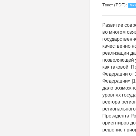
Текст (PDF):
Чит
Развитие современной системы стратегического планирования на региональном уровне во многом связано с определением тех действенных механизмов реализации государственной политики в субъектах Федерации, которые позволили бы перейти на качественно новый уровень развития экономических отношений. Однако эффективность реализации данных механизмов связана с определённой системой показателей, позволяющей утверждать, о содержательности системы стратегического планирования как таковой. Принятие ряда документов на Федеральном уровне: ФЗ Российской Федерации от 28 июня 2014г. № 172-ФЗ «О стратегическом планировании в Российской Федерации» [1] и «Стратегии национальной безопасности Российской Федерации» [2] дало возможность конкретизировать задачи стратегического планирования на всех уровнях государственного управления. Еще в большей степени вопросы изменения вектора региональной политики отражены в «Основах государственной политики регионального развития Российской Федерации на период до 2025 года» (Утв. Указ Президента Российской Федерации № 13 от 16 января 2017 г.). Так среди стратегических ориентиров достижения целей регионального развития выделяется, в том числе решение приоритетных задач инфраструктурного обеспечения территориального развития и социальной сферы Российской Федерации [3, с. 3], что предопределяет создание эффективных механизмов реализации данного положения в рамках Стратегий социально- экономического развития регионов. Данные документы сделали юридически необратимым процесс возращения современного российского государства к принципам стратегического планирования регионального развития. Процесс этот обусловлен историческими пр