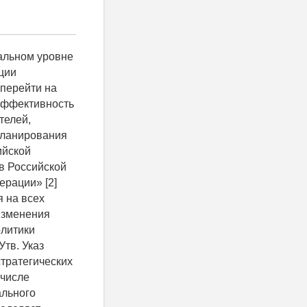
е внимание. Совершенствование государственной системы стратегического планирования невозможно без решения данных вопросов, как на федеральном, так и на региональном уровне. Это потребует разработки системы количественных показателей пороговых значений экономической безопасности, в том числе на уровне субъектов Федерации. [7, с. 141] Предлагаемый методологический подход может стать основой для формирования показателей стратегического планирования регионального развития. Объективность применения этого подхода в современных условиях во многом обосновал в своих работах В. К. Сенчагов. Так, предложенная им методика сравнения фактических показателей и целевых индикаторов экономической политики с пороговыми значениями экономической безопасности даёт возможность более точного научного обоснования прогнозных горизонтов планирования. [8, с. 16-18] Важно отметить, что критериальная оценка показателей экономической безопасности включает в себя наряду с другими не менее важными показателями целостность территории и экономического пространства [9, с. 99] , создавая реальную базу оценки факторов влияющих на реализацию социально-экономического потенциала региона. Отсюда необходимость формирования этих критериев с точки зрения горизонтов планирования. Определение стратегических приоритетов развития требует не только обоснования перспективных проектов, а в большей степени планирования этапов их реализации. Предлагаемая сегодня проектная модель управления и советская практика календарного планирования вне зависимости от рассматриваемого исторического периода, как процессы принятия управленчес