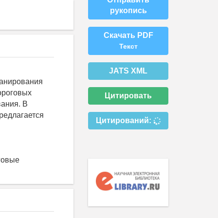
рукопись
Скачать PDF
Текст
JATS XML
ланирования
ороговых
Цитировать
вания. В
предлагается
Цитирований:
говые