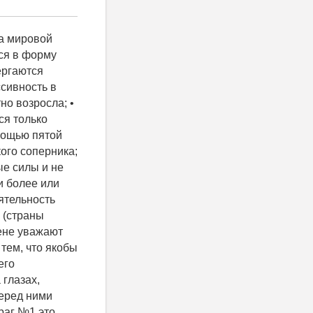
в фильтрации обнаружения воспользуемся предложенной в [2] методикой, для оценивания качества задачи фильтрации, в условиях когда модель помехи и шума не адекватны реальным. Пусть предполагаемые (принятые при синтезе) модель уравнения наблюдения (измерения) и динамическое уравнение помехи определяются соответственно выражениями [3]: 43279.png (1) Оптимальный алгоритм фильтрации-обнаружения для данной задачи, дается следующей системой дифференциальных уравнений: 43288.png (2) Положим, что реальные математические модели совпадают с априорными с точностью до параметров. 43296.png. (3) Где: nox(t), n1x(t) - белые гауссовские шумы с матрицами спектральных плотностей Nox, N1x, того же размера, что и в (1). Применительно к реальной модели мгновенная ошибка фильтрации будет определяться выражениями (при гипотезах наличия или отсутствия сигнала 43303.png, 43310.png): 43317.png, (4) где под V1(t) V0(t) следует понимать оценку помехи, осуществляемую оптимальным фильтром (2) при воздействии на него реального наблюдения ux(t) (соответственно при гипотезах наличия 43332.png, или отсутствия сигнала 43343.png): 43351.png (5) Продифференцируем равенства (82) по времени: 43362.p