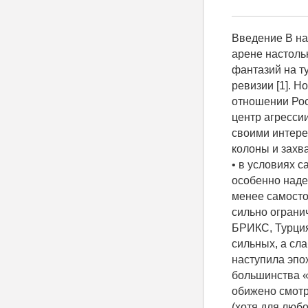
Введение В настоящее время геополитические процессы, протекающие на мировой арене настолько многообразны и активны, что любой прогноз превращается в форму фантазий на ту или иную тему. Системы международных отношения подвергаются ревизии [1]. Но со стопроцентной уверенностью можно утверждать: • агрессивность в отношении России со стороны стран Запада и их приспешников многократно возросла; • центр агрессии и кукловоды расположены в США, которые руководствуются только своими интересами, целью которых является развал России изнутри с помощью пятой колоны и захват ее ресурсов, а также ослабление Европы как экономического соперника; • в условиях санкций необходимо рассчитывать только на свои собственные силы и не особенно надеяться на помощь со стороны стран, которые пытаются вести более или менее самостоятельную игру на геополитическом поле, так как их самостоятельность сильно ограничена экономическими и политическими связями с США и ЕС (страны БРИКС, Турция и т.д.); • исторический опыт показывает, что на мировой арене уважают сильных, а слабых только «пользуют»; • эйфория начала 90-х, связанная с тем, что якобы наступила эпоха любви и дружбы с США и странами Запада у подавляющего большинства «демократов» прошла и теперь они буквально со слезами на глазах, обижено смотрят на США, спрашивая себя, чем же они так провинились перед ними (хотя для любого здравомыслящего человека было и в 90-е понятно, что враг №1 это США и никто никаких иллюзий о дружбе и любви не испытывал). Что такое Россия? Это 1/6 материковых земель, около 40 процентов мировых полезных ископаемых, подавляющее число источников питьевой воды. В то же самое время на этой огромной и богатейшей территории живет всего лишь 1/40 населения земли. Поэтому уже