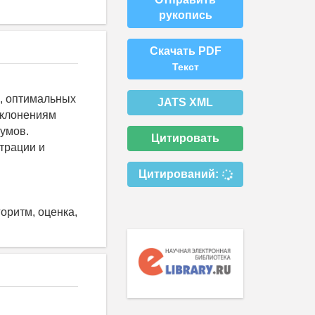
рукопись
Скачать PDF
Текст
и, оптимальных
JATS XML
тклонениям
умов.
Цитировать
трации и
Цитирований:
оритм, оценка,