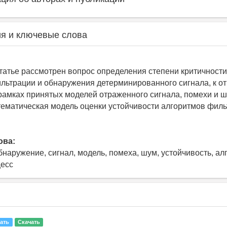
я и ключевые слова
татье рассмотрен вопрос определения степени критичност
льтрации и обнаружения детерминированного сигнала, к о
рамках принятых моделей отраженного сигнала, помехи и ш
ематическая модель оценки устойчивости алгоритмов филь
ова:
наружение, сигнал, модель, помеха, шум, устойчивость, алг
цесс
ать
Скачать