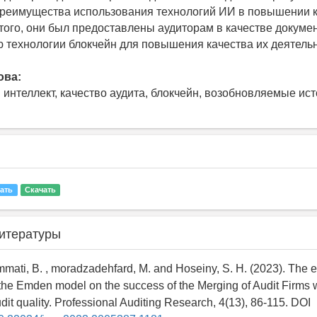
реимущества использования технологий ИИ в повышении 
 того, они был предоставлены аудиторам в качестве докуме
 технологии блокчейн для повышения качества их деятельн
ова:
 интеллект, качество аудита, блокчейн, возобновляемые ис
ать
Скачать
итературы
emmati, B. , moradzadehfard, M. and Hoseiny, S. H. (2023). The ef
he Emden model on the success of the Merging of Audit Firms 
it quality. Professional Auditing Research, 4(13), 86-115. DOI