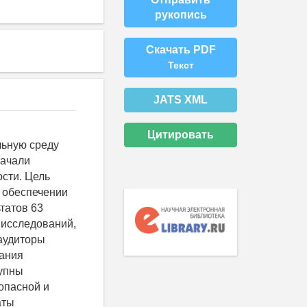
рукопись
Скачать PDF
Текст
JATS XML
Цитировать
льную среду
начали
сти. Цель
в обеспечении
татов 63
 исследований,
 аудиторы
жания
тупны
опасной и
аты