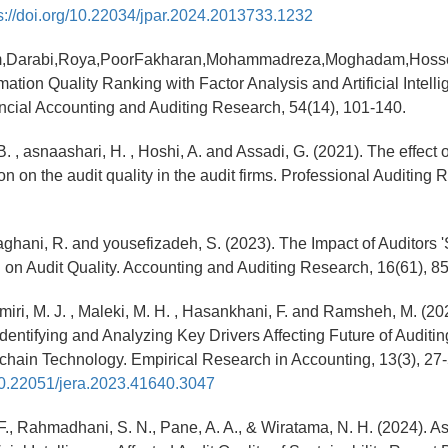
s://doi.org/10.22034/jpar.2024.2013733.1232
am,Darabi,Roya,PoorFakharan,Mohammadreza,Moghadam,Hosse
mation Quality Ranking with Factor Analysis and Artificial Intell
cial Accounting and Auditing Research, 54(14), 101-140.
. , asnaashari, H. , Hoshi, A. and Assadi, G. (2021). The effect
on on the audit quality in the audit firms. Professional Auditing 
Daghani, R. and yousefizadeh, S. (2023). The Impact of Auditors '
n Audit Quality. Accounting and Auditing Research, 16(61), 8
iri, M. J. , Maleki, M. H. , Hasankhani, F. and Ramsheh, M. (20
entifying and Analyzing Key Drivers Affecting Future of Auditing
hain Technology. Empirical Research in Accounting, 13(3), 27
/10.22051/jera.2023.41640.3047
F., Rahmadhani, S. N., Pane, A. A., & Wiratama, N. H. (2024). 