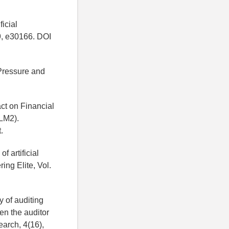
icial
 9, e30166. DOI
Pressure and
act on Financial
LM2).
.
 artificial
ing Elite, Vol.
y of auditing
en the auditor
earch, 4(16),