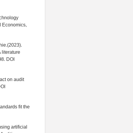
echnology
l Economics,
ie.(2023).
literature
98. DOI
act on audit
DOI
andards fit the
ing artificial