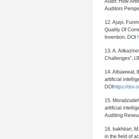
Audit: How Artif
Auditors Persp
12. Ajayi, Funmi
Quality Of Com
Invention. DOI
13. A. Aitkazino
Challenges”, IJ
14. Albawwat, Ib
artificial intel
DOI
https://doi.
15. MoradzadehF
artificial intel
Auditing Resear
16. bakhtiari, M
in the field of