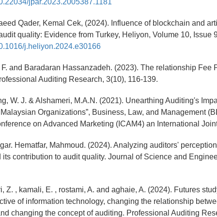
/10.22034/jpar.2023.2005387.1181
ed Qader, Kemal Cek, (2024). Influence of blockchain and artif
 audit quality: Evidence from Turkey, Heliyon, Volume 10, Issue
/10.1016/j.heliyon.2024.e30166
 F. and Baradaran Hassanzadeh. (2023). The relationship Fee 
Professional Auditing Research, 3(10), 116-139.
eng, W. J. & Alshameri, M.A.N. (2021). Unearthing Auditing's Imp
 Malaysian Organizations”, Business, Law, and Management (B
onference on Advanced Marketing (ICAM4) an International Joint
gar. Hematfar, Mahmoud. (2024). Analyzing auditors' perception of
 its contribution to audit quality. Journal of Science and Engineer
i, Z. , kamali, E. , rostami, A. and aghaie, A. (2024). Futures stud
ctive of information technology, changing the relationship betwe
 and changing the concept of auditing. Professional Auditing Res