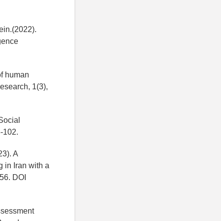
in.(2022).
igence
 of human
Research, 1(3),
Social
5-102.
23). A
 in Iran with a
-56. DOI
Assessment