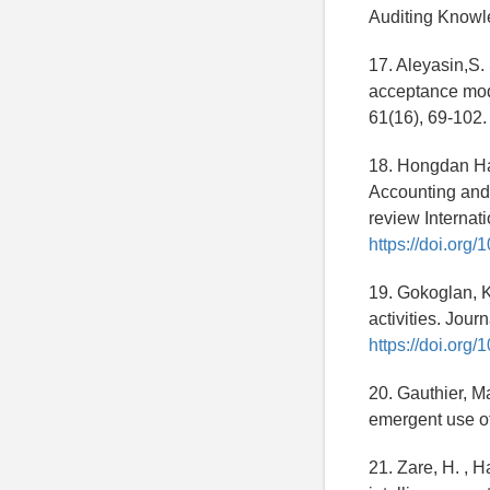
Auditing Knowl
17. Aleyasin,S
acceptance mod
61(16), 69-102.
18. Hongdan Ha
Accounting and a
review Internat
https://doi.org
19. Gokoglan, K.
activities. Jou
https://doi.or
20. Gauthier, Ma
emergent use of
21. Zare, H. , H