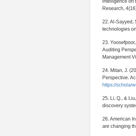
intelligence on 
Research, 4(16
22. Al-Sayyed, S
technologies on
23. Yoosefpoor,
Auditing Perspe
Management Vis
24. Mitan, J. (2
Perspective. A
https://scholar
25. Li, Q., & L
discovery syste
26. American In
are changing the