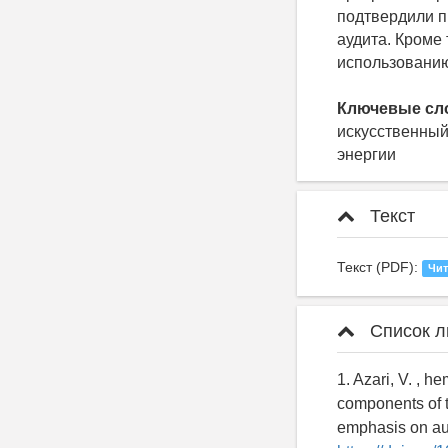
подтвердили п
аудита. Кроме
использованию
Ключевые сл
искусственный
энергии
Текст
Текст (PDF):
Чит
Список л
1. Azari, V. , h
components of t
emphasis on aud