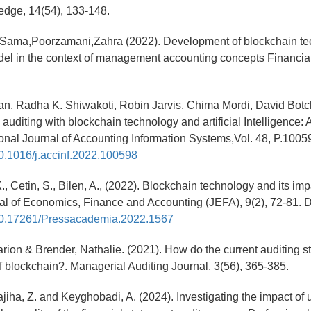
edge, 14(54), 133-148.
. Sama,Poorzamani,Zahra (2022). Development of blockchain t
el in the context of management accounting concepts Financia
n, Radha K. Shiwakoti, Robin Jarvis, Chima Mordi, David Botch
uditing with blockchain technology and artificial Intelligence: A 
ional Journal of Accounting Information Systems,Vol. 48, P.1005
/10.1016/j.accinf.2022.100598
, Cetin, S., Bilen, A., (2022). Blockchain technology and its imp
rnal of Economics, Finance and Accounting (JEFA), 9(2), 72-81. 
g/10.17261/Pressacademia.2022.1567
rion & Brender, Nathalie. (2021). How do the current auditing st
 blockchain?. Managerial Auditing Journal, 3(56), 365-385.
ajiha, Z. and Keyghobadi, A. (2024). Investigating the impact of us