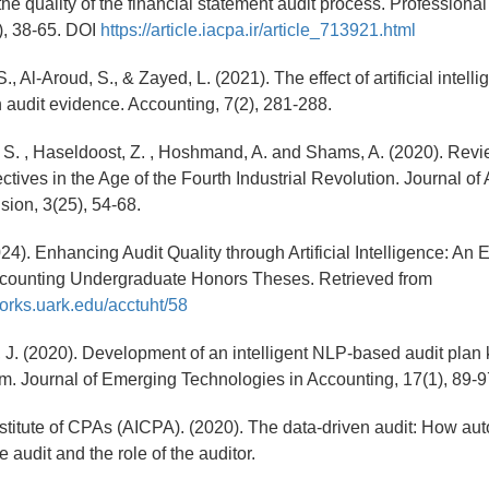
the quality of the financial statement audit process. Professional
), 38-65. DOI
https://article.iacpa.ir/article_713921.html
., Al-Aroud, S., & Zayed, L. (2021). The effect of artificial intell
 audit evidence. Accounting, 7(2), 281-288.
 S. , Haseldoost, Z. , Hoshmand, A. and Shams, A. (2020). Rev
ctives in the Age of the Fourth Industrial Revolution. Journal o
ion, 3(25), 54-68.
024). Enhancing Audit Quality through Artificial Intelligence: An 
ccounting Undergraduate Honors Theses. Retrieved from
works.uark.edu/acctuht/58
iu, J. (2020). Development of an intelligent NLP-based audit pla
m. Journal of Emerging Technologies in Accounting, 17(1), 89-9
stitute of CPAs (AICPA). (2020). The data-driven audit: How au
 audit and the role of the auditor.