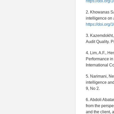
https://doi.org
2. Khowanas Sae
intelligence on
https://doi.org
3. Kazemdokht,
Audit Quality. 
4. Lim, A.F., H
Performance in
International C
5. Narimani, Ne
intelligence and
9, No 2.
6. Abdoli Abatar
from the perspe
and the client,