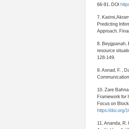
66-91. DOI
http
7. Karimi,Akr
Predicting Infor
Approach. Finan
8. Beygpanah, B
resource situati
128-149.
9. Asnad, F. , 
Communication o
10. Zare Bahnam
Framework for Id
Focus on Blockc
https://doi.org
11. Ananda, R. 