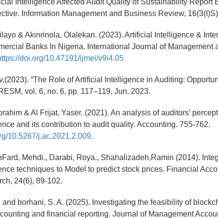
icial Intelligence Affected Audit Quality of Sustainability Report
ective. Information Management and Business Review, 16(3(I)S)
layo & Akinrinola, Olalekan. (2023). Artificial Intelligence & Inte
mercial Banks In Nigeria. International Journal of Management
https://doi.org/10.47191/ijmei/v9i4.05
v,(2023). “The Role of Artificial Intelligence in Auditing: Opportu
RESM, vol. 6, no. 6, pp. 117–119, Jun. 2023.
rahim & Al Frijat, Yaser. (2021). An analysis of auditors’ perce
ligence and its contribution to audit quality. Accounting. 755-762.
org/10.5267/j.ac.2021.2.009.
ard, Mehdi., Darabi, Roya., Shahalizadeh,Ramin (2014). Integ
ligence techniques to Model to predict stock prices. Financial Acc
ch, 24(6), 89-102.
. and borhani, S. A. (2025). Investigating the feasibility of bloc
 accounting and financial reporting. Journal of Management Acco