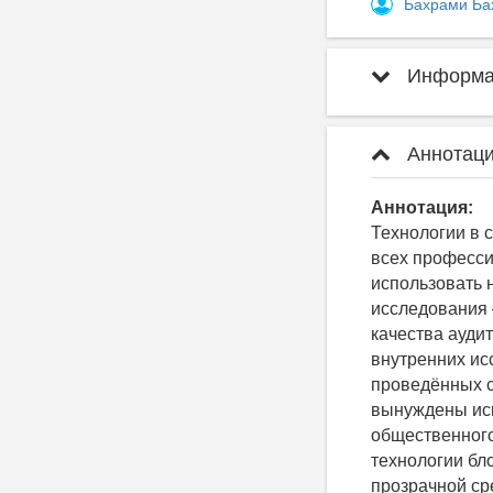
Бахрами Ба
Информац
Аннотаци
Аннотация:
Технологии в 
всех професси
использовать 
исследования 
качества ауди
внутренних ис
проведённых с
вынуждены исп
общественного
технологии бл
прозрачной ср