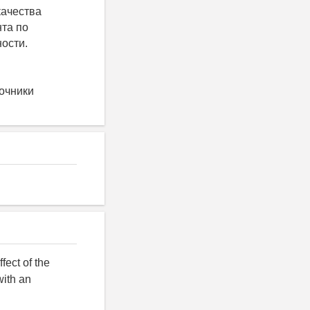
качества
нта по
ости.
точники
fect of the
with an