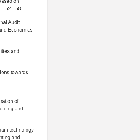
 Based on
, 152-158.
rnal Audit
 and Economics
nities and
ptions towards
ration of
ounting and
kchain technology
unting and