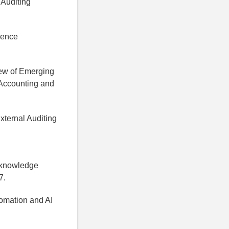
 Auditing
igence
iew of Emerging
f Accounting and
External Auditing
n knowledge
7.
tomation and AI