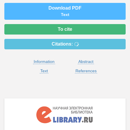
Download PDF
Text
To cite
Citations:
Information
Abstract
Text
References