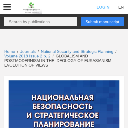
LOGIN
EN
Submit manuscript
Home
Journals
National Security and Strategic Planning
/
/
/
Volume 2018 Issue 2
p.
2
GLOBALISM AND
/
POSTMODERNISM IN THE IDEOLOGY OF EURASIANISM.
EVOLUTION OF VIEWS