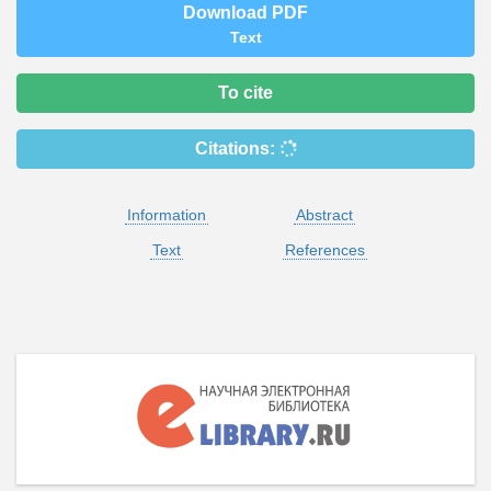
Download PDF
Text
To cite
Citations:
Information
Abstract
Text
References