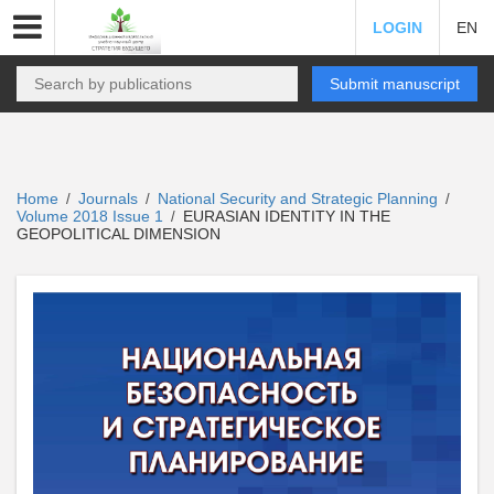
LOGIN
EN
Submit manuscript
Home
Journals
National Security and Strategic Planning
/
/
/
Volume 2018 Issue 1
EURASIAN IDENTITY IN THE
/
GEOPOLITICAL DIMENSION