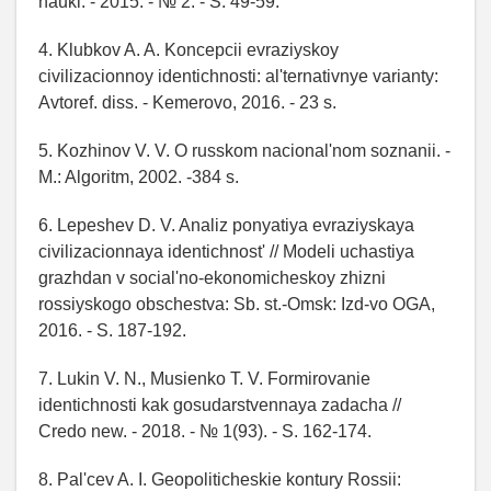
nauki. - 2015. - № 2. - S. 49-59.
4. Klubkov A. A. Koncepcii evraziyskoy
civilizacionnoy identichnosti: al'ternativnye varianty:
Avtoref. diss. - Kemerovo, 2016. - 23 s.
5. Kozhinov V. V. O russkom nacional'nom soznanii. -
M.: Algoritm, 2002. -384 s.
6. Lepeshev D. V. Analiz ponyatiya evraziyskaya
civilizacionnaya identichnost' // Modeli uchastiya
grazhdan v social'no-ekonomicheskoy zhizni
rossiyskogo obschestva: Sb. st.-Omsk: Izd-vo OGA,
2016. - S. 187-192.
7. Lukin V. N., Musienko T. V. Formirovanie
identichnosti kak gosudarstvennaya zadacha //
Credo new. - 2018. - № 1(93). - S. 162-174.
8. Pal'cev A. I. Geopoliticheskie kontury Rossii: