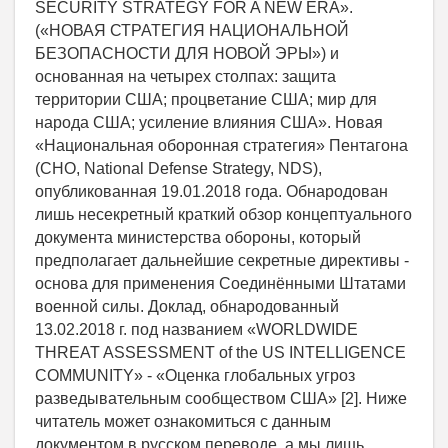
SECURITY STRATEGY FOR A NEW ERA».
(«НОВАЯ СТРАТЕГИЯ НАЦИОНАЛЬНОЙ
БЕЗОПАСНОСТИ ДЛЯ НОВОЙ ЭРЫ») и
основанная на четырех столпах: защита
территории США; процветание США; мир для
народа США; усиление влияния США». Новая
«Национальная оборонная стратегия» Пентагона
(СНО, National Defense Strategy, NDS),
опубликованная 19.01.2018 года. Обнародован
лишь несекретный краткий обзор концептуального
документа министерства обороны, который
предполагает дальнейшие секретные директивы -
основа для применения Соединёнными Штатами
военной силы. Доклад, обнародованный
13.02.2018 г. под названием «WORLDWIDE
THREAT ASSESSMENT of the US INTELLIGENCE
COMMUNITY» - «Оценка глобальных угроз
разведывательным сообществом США» [2]. Ниже
читатель может ознакомиться с данным
документом в русском переводе, а мы лишь