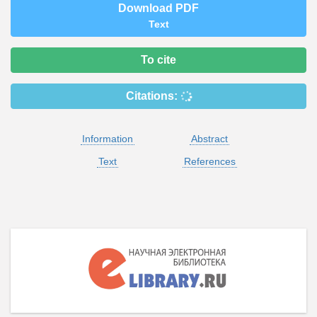
Download PDF
Text
To cite
Citations:
Information
Abstract
Text
References