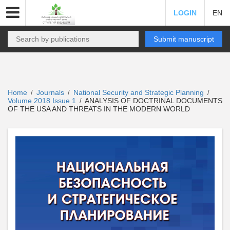
LOGIN
EN
Submit manuscript
Home
Journals
National Security and Strategic Planning
/
/
/
Volume 2018 Issue 1
ANALYSIS OF DOCTRINAL DOCUMENTS
/
OF THE USA AND THREATS IN THE MODERN WORLD