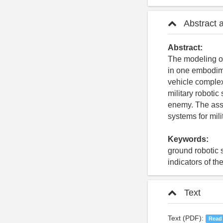
Abstract 
Abstract:
The modeling of
in one embodim
vehicle complex
military roboti
enemy. The asse
systems for mil
Keywords:
ground robotic 
indicators of th
Text
Text (PDF):
Read