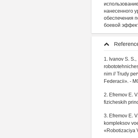
использование
нанесенного ур
обеспечения п
боевой эффект
Referenc
1. Ivanov S. S.
robototehniche
nim // Trudy p
Federacii». - M
2. Efremov E. V
fizicheskih prin
3. Efremov E. 
kompleksov voe
«Robotizaciya 