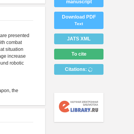
manuscript
Download PDF
Text
 are presented
JATS XML
ith combat
at situation
To cite
mage increase
und robotic
Citations:
apon, the