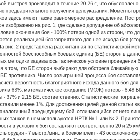
ой выстрел производит в течение 20-26 с, что обусловлено
ю предварительного получения целеуказания. Моменты в
ков здесь имеют также равномерное распределение. Пост
он изображено на рис. 1, где сделано допущение об абсолю
ловие окончания боя - 100% потери одной из сторон, что д
ается реализацией благоприятного для нее исхода боя (сто
а рис. 2 представлена рассчитанная по статистической мето
енностей боеспособных боевых единиц (БЕ) сторон в данн
ых методики задавалось тактическое условие проведения б
 в том, что БЕ сторон выбирают для обстрела ближайшую 
БЕ противника. Число розыгрышей процесса боя составлял
асчета вероятность благоприятного исхода данного боя для
вила 63%, математическое ожидание (МОЖ) потерь - 8,48 БЕ
ы - 37% и 2,15 БЕ, соответственно. Статистические погрешн
оставили менее 1%. Для достижения целей данной статьи в
аналогичный предыдущему бой, отличающийся от него лишь
ных танков в нем используются НРТК № 1 или № 2. Принято
ости в условиях боя составляют соответственно 20 и 25 км/
ть орудия - 7 выстр./мин., а боекомплект - 43 осколочно-ф