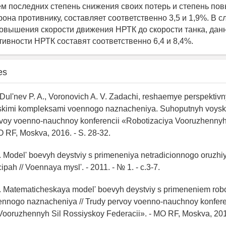
м последних степень снижения своих потерь и степень по
она противнику, составляет соответственно 3,5 и 1,9%. В с
овышения скорости движения НРТК до скорости танка, дан
ивности НРТК составят соответственно 6,4 и 8,4%.
es
, Dul'nev P. A., Voronovich A. V. Zadachi, reshaemye perspektiv
skimi kompleksami voennogo naznacheniya. Suhoputnyh voysk i
ervoy voenno-nauchnoy konferencii «Robotizaciya Vooruzhennyh
O RF, Moskva, 2016. - S. 28-32.
. Model' boevyh deystviy s primeneniya netradicionnogo oruzhi
cipah // Voennaya mysl'. - 2011. - № 1. - c.3-7.
V. Matematicheskaya model' boevyh deystviy s primeneniem rob
nnogo naznacheniya // Trudy pervoy voenno-nauchnoy konfere
Vooruzhennyh Sil Rossiyskoy Federacii». - MO RF, Moskva, 2016