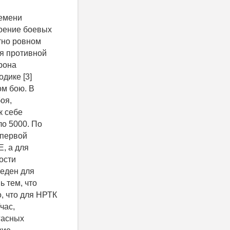
ремени
роение боевых
тно ровном
ля противной
рона
дике [3]
ом бою. В
оя,
к себе
о 5000. По
 первой
, а для
ости
веден для
 тем, что
, что для НРТК
час,
угасных