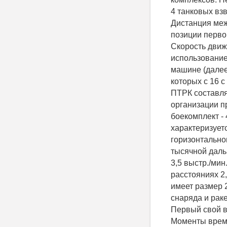
4 танковых вз
Дистанция меж
позиции перво
Скорость движ
использование
машине (далее
которых с 16 
ПТРК составля
организации пр
боекомплект -
характеризует
горизонтально
тысячной дальн
3,5 выстр./мин
расстояниях 2
имеет размер 2
снаряда и раке
Первый свой в
Моменты врем