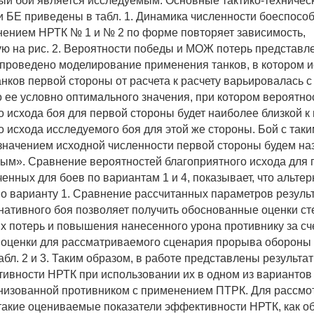
ый бой является исследуемым. Основные тактико-техничес
и БЕ приведены в табл. 1. Динамика численности боеспосо
нением НРТК № 1 и № 2 по форме повторяет зависимость,
ю на рис. 2. Вероятности победы и МОЖ потерь представлен
 проведено моделирование применения танков, в котором 
анков первой стороны от расчета к расчету варьировалась с
о ее условно оптимального значения, при котором вероятно
о исхода боя для первой стороны будет наиболее близкой к
о исхода исследуемого боя для этой же стороны. Бой с так
начением исходной численности первой стороны будем на
ым». Сравнение вероятностей благоприятного исхода для 
ченных для боев по вариантам 1 и 4, показывает, что альт
по варианту 1. Сравнение рассчитанных параметров результ
нативного боя позволяет получить обоснованные оценки ст
х потерь и повышения нанесенного урона противнику за с
оценки для рассматриваемого сценария прорыва обороны
бл. 2 и 3. Таким образом, в работе представлены результа
ивности НРТК при использовании их в одном из варианто
низованной противником с применением ПТРК. Для рассмо
такие оцениваемые показатели эффективности НРТК, как 