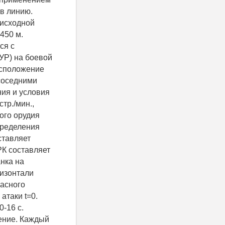
 в линию.
 исходной
450 м.
ся с
УР) на боевой
асположение
 соседними
ия и условия
тр./мин.,
ого орудия
пределения
ставляет
ТРК составляет
анка на
ризонтали
гасного
атаки t=0.
-16 с.
ение. Каждый