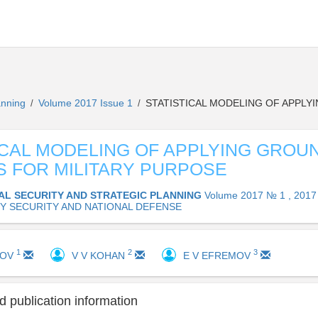
lanning
Volume 2017 Issue 1
STATISTICAL MODELING OF APPLY
/
/
ICAL MODELING OF APPLYING GROU
 FOR MILITARY PURPOSE
AL SECURITY AND STRATEGIC PLANNING
Volume 2017 № 1 , 2017
RY SECURITY AND NATIONAL DEFENSE
1
2
3
KOV
V V KOHAN
E V EFREMOV
 publication information