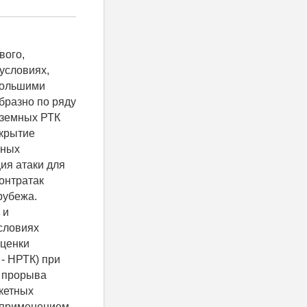
вого,
условиях,
большими
бразно по ряду
аземных РТК
скрытие
вных
ия атаки для
онтратак
рубежа.
 и
словиях
оценки
- НРТК) при
й прорыва
кетных
с применением