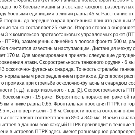
водов по 3 боевые машины в составе каждого, развернутых
ду боевыми единицами в линии равна 45 м. Расстояние от
й стороны до переднего края противника принято равным 2
ения танка составляет 25 км/час. Вторая сторона обороняет
м 3-х комплексов противотанковых управляемых ракет (ПТ
 - ПТРК), размещенных линейно в полосе фронта 500 м, р
с боя считается известным наступающим. Дистанция между
ет 170 м. Для моделирования приняты следующие допущен
оведения атаки. Скорострельность танкового орудия - 6 выс
 43 осколочно- фугасных снаряда. Точность стрельбы танков
ся нормальным распределением промахов. Дисперсия рас
го промаха при стрельбе осколочно-фугасным снарядом со
ости (т. д.), а вертикального - т. д. [2]. Скорострельность П
., боекомплект - 15 ракет. Вероятность поражения ракетой т
,5 км и ниже равна 0,65. Фронтальная проекция ПТРК по го
,5 м, а по вертикали - 1,8 м. Скорости полета осколочно-фу
ты составляют соответственно 850 и 340 м/с. Время начала 
ыстрел в данном бою каждый ПТРК производит в течение 10
ени выстрелов ПТРК здесь имеют равномерное распредел