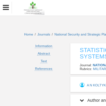
Home
Journals
National Security and Strategic P
/
/
Information
STATIST
Abstract
SYSTEMS
Text
Journal:
NATION
References
Rubrics:
MILITA
A N KOLTY
Author and