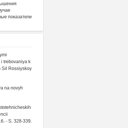
вышения
лучае
ные показатели
nymi
 trebovaniya k
 Sil Rossiyskoy
ya na novyh
ototehnicheskih
ncii
. - S. 328-339.