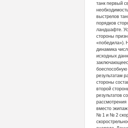
танк первый св
необходимость
выстрелов тан
порядков стор
ландшафте. Ус
стороны призн
«победила»). Н
динамика числ
исходных данн
заключающееся
боеспособную 
результатам р
стороны соста
второй сторон
результатов с
рассмотрения 
вместо экипаж
№ 1 и № 2 скор
скорострельнос