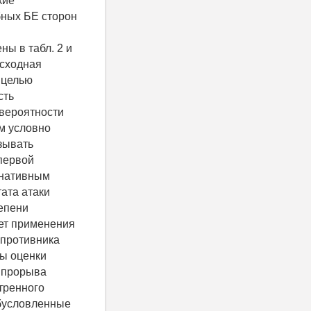
кие
бных БЕ сторон
ы в табл. 2 и
исходная
 целью
сть
 вероятности
им условно
зывать
первой
ернативным
ата атаки
епени
чет применения
 противника
ты оценки
в прорыва
тренного
обусловленные