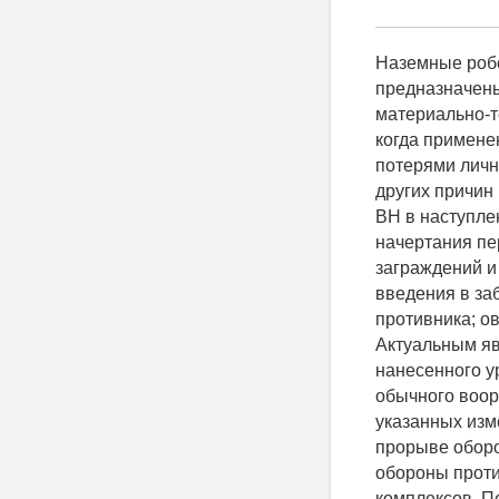
Наземные робо
предназначены
материально-т
когда примене
потерями личн
других причин
ВН в наступле
начертания пе
заграждений и
введения в за
противника; о
Актуальным яв
нанесенного у
обычного воор
указанных изм
прорыве оборо
обороны проти
комплексов. П