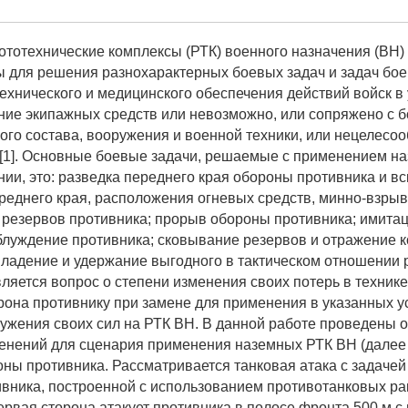
тотехнические комплексы (РТК) военного назначения (ВН)
 для решения разнохарактерных боевых задач и задач бое
ехнического и медицинского обеспечения действий войск в 
ние экипажных средств или невозможно, или сопряжено с 
ого состава, вооружения и военной техники, или нецелесоо
 [1]. Основные боевые задачи, решаемые с применением н
нии, это: разведка переднего края обороны противника и в
реднего края, расположения огневых средств, минно-взры
 резервов противника; прорыв обороны противника; имитац
блуждение противника; сковывание резервов и отражение к
владение и удержание выгодного в тактическом отношении 
ляется вопрос о степени изменения своих потерь в технике
рона противнику при замене для применения в указанных у
ужения своих сил на РТК ВН. В данной работе проведены 
енений для сценария применения наземных РТК ВН (далее 
ны противника. Рассматривается танковая атака с задаче
вника, построенной с использованием противотанковых ра
ервая сторона атакует противника в полосе фронта 500 м 