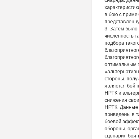
снаряда. Данн
характеристик
в бою с приме
представленну
3. Затем было
численность т
подбора таког
благоприятног
благоприятног
оптимальным з
«альтернативн
стороны, полу
является бой 
НРТК и альтер
снижения свои
НРТК. Данные 
приведены в та
боевой эффект
обороны, орга
сценария боя 