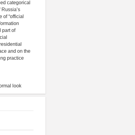
ied categorical
f Russia’s
 of “official
nformation
 part of
cial
residential
pace and on the
ing practice
formal look