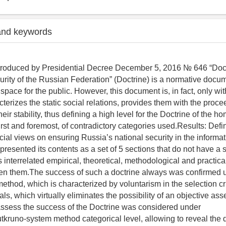
and keywords
troduced by Presidential Decree December 5, 2016 № 646 “Doct
urity of the Russian Federation” (Doctrine) is a normative docu
 space for the public. However, this document is, in fact, only wit
terizes the static social relations, provides them with the proce
eir stability, thus defining a high level for the Doctrine of the 
irst and foremost, of contradictory categories used.Results: Defi
icial views on ensuring Russia’s national security in the informat
, presented its contents as a set of 5 sections that do not have a s
 interrelated empirical, theoretical, methodological and practica
en them.The success of such a doctrine always was confirmed 
 method, which is characterized by voluntarism in the selection cr
ls, which virtually eliminates the possibility of an objective as
 assess the success of the Doctrine was considered under
utkruno-system method categorical level, allowing to reveal the