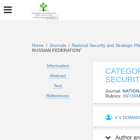
Home
Journals
National Security and Strategic P
/
/
RUSSIAN FEDERATION”
Information
CATEGOR
Abstract
SECURIT
Text
Journal:
NATION
References
Rubrics:
INFORM
V V DOMA
Author and