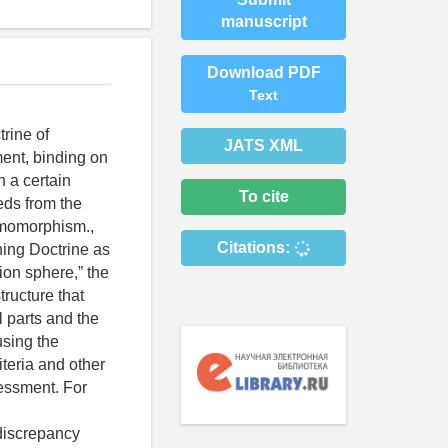
manuscript
Download PDF
Text
rine of
JATS XML
ment, binding on
h a certain
To cite
eds from the
homomorphism.,
Citations:
ning Doctrine as
ion sphere,” the
tructure that
l parts and the
using the
iteria and other
sessment. For
 discrepancy