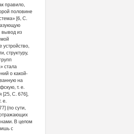
х взглядов на обеспечение национальной безопасности РФ в информационной сфере», при этом «официальные взгляды» в рамках реализуемого правления признавались единственно верными, поскольку иных «взглядов» при такой постановке в этих условиях в принципе и быть не могло. Кроме того, еще фон Берталанфи категорию «система» определил как «совокупность связанных в единое целое, взаимодействующих элементов» [25, С. 23 - 82], где именно взаимодействие определяет появление у системы целостных (эмерджентных) свойств, которые отсутствуют у ее отдельных элементов и их простой суммы. Поэтому отсутствие смыслового наполнения понятия «официальный взгляд», отношений между такими «официальными взглядами», а также характера взаимодействия между такими элементами делает фразу «система официальных взглядов» полностью неопределенной. Оставив без определения категорию «информация», под которой сегодня понимают «сообщения, осведомляющие о положении дел» [23, С. 213] и которая оценивается количеством энтропии, авторы доктрины определили «информационную сферу» в виде некоторой произвольной совокупности, куда они включили «совокупность информации, объекты информатизации, информационные системы, сайты в информационно-телекоммуникационной сети «Интернет» (далее - сеть «Интернет»), сети связи, инфо