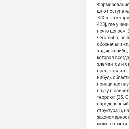
Формирование категориальных представлений в любой отрасли знаний, как правило, шло поступательно, удовлетворяя потребности своего времени. Так, во второй половине XIX в. категория «доктрина» (от лат. doctrina) означала «учение, теория, система» [6, С. 423], где учение представляло собой «отдельную часть, отрасль науки, образующую нечто целое» [9, С. 333], теория - «умозрение, умозаключение; заключение, вывод из чего-либо, не по явлению на деле, а по выводам своим» [9, С. 229], а системой обозначали «план, порядок расположения частей целого, предначертанное устройство, ход чего-либо, в последовательном, связном порядке» [9, С. 62], т. е., по сути, структуру, которая всегда представляла собой «совокупность некоторых элементов, групп элементов и отношений между ними». В первой половине XX в. «доктрина» стала представляться уже как «учение, т. е. «совокупность теоретических положений о какой-нибудь области явлений действительности» [25, С. 682], научную, т. е. основанную на принципах науки, отвечающую требованиям науки [25, С. 327], или философскую, т. е. науку о наиболее общих законах развития природы, общества и мышления [25, С. 676], теорию» [25, С. 150], где сама теория определялась как «учение, система, т. е. определенный порядок в расположении связи частей чего-нибудь [25, С. 577] (по сути, структура1), научных принципов, идей, обобщающих практический опыт и отражающих закономерности природы, общества, мышления» [25, С. 635]. 1 Вставлено нами. В целом можно отметить, что такие представления категории «доктрина», по сути, лишь с определенным допуском характеризовали именно статику, обеспечивали ее и при этом исходили из предположения о ее наличии. Отсюда следовало, что любую доктрину как нек