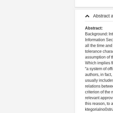
Abstract 
Abstract:
Background: In
Information Sec
all the time and
tolerance charac
assumption of th
Which implies f
“a system of off
authors, in fact
usually includes
relations betwe
criterion of the
relevant approva
this reason, to
ktegorialno0str