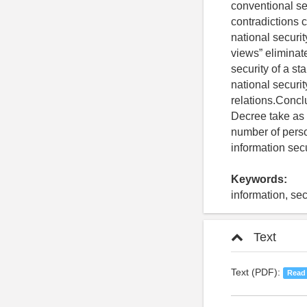
conventional se
contradictions c
national securit
views” eliminate
security of a st
national securit
relations.Conclu
Decree take as 
number of person
information secu
Keywords:
information, sec
Text
Text (PDF):
Read