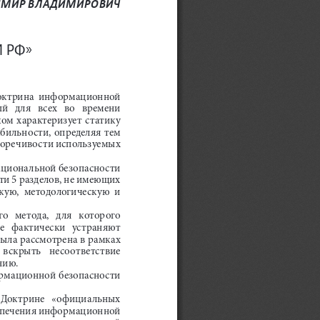
ИМИР ВЛАДИМИРОВИЧ
 РФ»
 «Доктрина  информационной  
 для   всех   во   времени   
ком характеризует статику 
бильности, определяя тем 
воречивости используемых 
ациональной безопасности 
ти 5 разделов, не имеющих 
кую,  методологическую  и  
  метода,   для   которого   
е   фактически   устраняют   
ыла рассмотрена в рамках 
вскрыть   несоответствие   
нию.
рмационной безопасности 
  Доктрине   «официальных   
еспечения информационной 