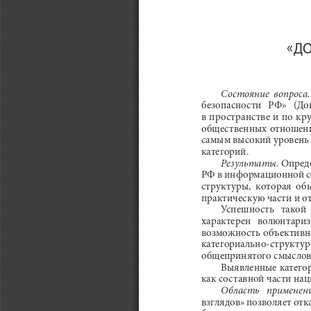
«Д
Состояние  вопроса
безопасности   РФ»   (Док
в пространстве и по кр
общественных отношений
самым высокий уровень 
категорий.
Результаты.
 Опред
РФ в информационной сфе
структуры,  которая  об
практическую части и 
Успешность   такой  
характерен   волюнтаризм 
возможность объективно
категориально-структурн
общепринятого смыслов
Выявленные катего
как составной части на
Область   применени
взглядов» позволяет от