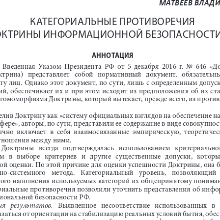
МАТВЕЕВ ВЛАД
КАТЕГОРИАЛЬНЫЕ ПРОТИВОРЕЧИЯ 
ОКТРИНЫ ИНФОРМАЦИОННОЙ БЕЗОПАСНОСТИ
АННОТАЦИЯ
.  Введенная  Указом  Президента  РФ  от  5  декабря  2016  г.  No  646 
трина)   представляет   собой   нормативный   документ,   обязательный  
угу лиц. Однако этот документ, по сути, лишь с определенным допус
, обеспечивает их и при этом исходит из предположения об их ста
гомоморфизма Доктрины, который вытекает, прежде всего, из проти
елив Доктрину как «систему официальных взглядов на обеспечение н
ре», авторы, по сути, представили ее содержание в виде совокупнос
ычно  включает  в  себя  взаимосвязанные  эмпирическую,  теоретичес
отношения между ними.
 Доктрины   всегда   подтверждалась   использованием   критериального 
  в   выборе   критериев   и   другие   существенные   допуски,   которы
й оценки. По этой причине для оценки успешности Доктрины, она б
о-системного   метода.   Категориальный   уровень,   позволяющий   
ого наполнения используемых категорий их общепринятому понима
риальные противоречия позволили уточнить представления об инфо
циональной безопасности РФ.
я   результатов.
   Выявленное   несоответствие   использованных   в 
казаться от ориентации на стабилизацию реальных условий бытия, об