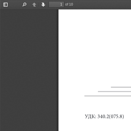
of 10
Toggle
Find
Previous
Next
Sidebar
УДК: 340.2(075.8) 