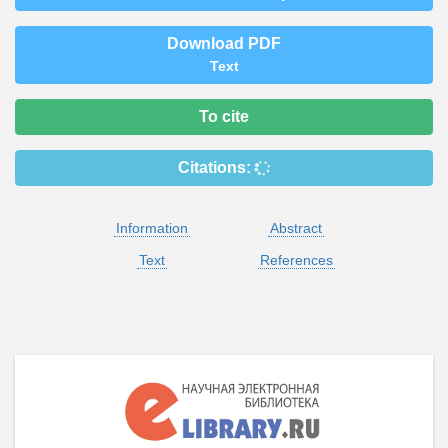
Download PDF
Text
To cite
Citations:
Information
Abstract
Text
References