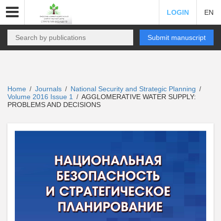
LOGIN
EN
Submit manuscript
Home
Journals
National Security and Strategic Planning
/
/
/
Volume 2016 Issue 1
AGGLOMERATIVE WATER SUPPLY:
/
PROBLEMS AND DECISIONS