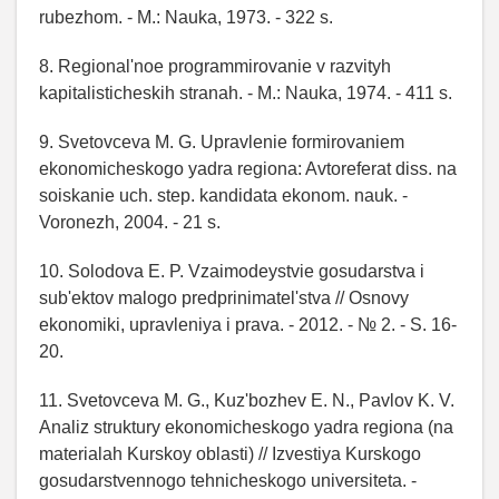
rubezhom. - M.: Nauka, 1973. - 322 s.
8. Regional'noe programmirovanie v razvityh
kapitalisticheskih stranah. - M.: Nauka, 1974. - 411 s.
9. Svetovceva M. G. Upravlenie formirovaniem
ekonomicheskogo yadra regiona: Avtoreferat diss. na
soiskanie uch. step. kandidata ekonom. nauk. -
Voronezh, 2004. - 21 s.
10. Solodova E. P. Vzaimodeystvie gosudarstva i
sub'ektov malogo predprinimatel'stva // Osnovy
ekonomiki, upravleniya i prava. - 2012. - № 2. - S. 16-
20.
11. Svetovceva M. G., Kuz'bozhev E. N., Pavlov K. V.
Analiz struktury ekonomicheskogo yadra regiona (na
materialah Kurskoy oblasti) // Izvestiya Kurskogo
gosudarstvennogo tehnicheskogo universiteta. -