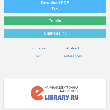
Download PDF
Text
To cite
Citations:
Information
Abstract
Text
References