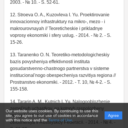
2003. - № 10. - S. 52-61.
12. Stroeva O. A., Kuzovleva I. Yu. Proektirovanie
innovacionnoy infrastruktury na mikro-, mezo - i
makrourovnayah // Teoreticheskie i prikladnye
voprosy ekonomiki i sfery uslug. - 2014. - № 2. - S.
15-26.
13. Taranenko O. N. Teoretiko-metodologicheskiy
bazis povysheniya effektivnosti instituta
gosudarstvenno-chastnogo partnerstva v sisteme
institucional'nogo obespecheniya razvitiya regiona //
Prostranstvo ekonomiki. - 2012. - T. 10, № 4-2. - S.
155-158.
14. Tararin A. M., Kutnich I. Yu. Nalogooblozhenie
zemel'nyh uchastkov, na kotoryh raspolozheny
Our website uses cookies. By continuing to use this
mnogokvartirnye doma // Imuschestvennye
site, you agree to our use of cookies in accordance
Agree
with this notice and the
Terms of Use
.
otnosheniya v Rossiyskoy Federacii. - 2014. - № 4. -