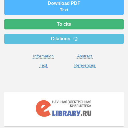
Download PDF
Text
To cite
Citations:
Information
Abstract
Text
References