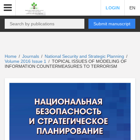
LOGIN
EN
Submit manuscript
Home
Journals
National Security and Strategic Planning
/
/
/
Volume 2016 Issue 1
TOPICAL ISSUES OF MODELING OF
/
INFORMATION COUNTERMEASURES TO TERRORISM