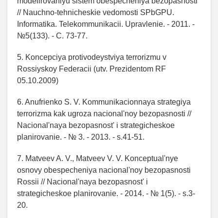
modelirovaniyu sistem obespecheniya bezopasnosti
// Nauchno-tehnicheskie vedomosti SPbGPU.
Informatika. Telekommunikacii. Upravlenie. - 2011. -
№5(133). - C. 73-77.
5. Koncepciya protivodeystviya terrorizmu v
Rossiyskoy Federacii (utv. Prezidentom RF
05.10.2009)
6. Anufrienko S. V. Kommunikacionnaya strategiya
terrorizma kak ugroza nacional'noy bezopasnosti //
Nacional'naya bezopasnost' i strategicheskoe
planirovanie. - № 3. - 2013. - s.41-51.
7. Matveev A. V., Matveev V. V. Konceptual'nye
osnovy obespecheniya nacional'noy bezopasnosti
Rossii // Nacional'naya bezopasnost' i
strategicheskoe planirovanie. - 2014. - № 1(5). - s.3-
20.