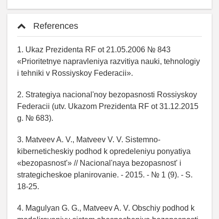
References
1. Ukaz Prezidenta RF ot 21.05.2006 № 843
«Prioritetnye napravleniya razvitiya nauki, tehnologiy
i tehniki v Rossiyskoy Federacii».
2. Strategiya nacional'noy bezopasnosti Rossiyskoy
Federacii (utv. Ukazom Prezidenta RF ot 31.12.2015
g. № 683).
3. Matveev A. V., Matveev V. V. Sistemno-
kiberneticheskiy podhod k opredeleniyu ponyatiya
«bezopasnost'» // Nacional'naya bezopasnost' i
strategicheskoe planirovanie. - 2015. - № 1 (9). - S.
18-25.
4. Magulyan G. G., Matveev A. V. Obschiy podhod k