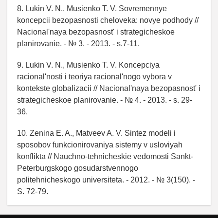
8. Lukin V. N., Musienko T. V. Sovremennye
koncepcii bezopasnosti cheloveka: novye podhody //
Nacional'naya bezopasnost' i strategicheskoe
planirovanie. - № 3. - 2013. - s.7-11.
9. Lukin V. N., Musienko T. V. Koncepciya
racional'nosti i teoriya racional'nogo vybora v
kontekste globalizacii // Nacional'naya bezopasnost' i
strategicheskoe planirovanie. - № 4. - 2013. - s. 29-
36.
10. Zenina E. A., Matveev A. V. Sintez modeli i
sposobov funkcionirovaniya sistemy v usloviyah
konflikta // Nauchno-tehnicheskie vedomosti Sankt-
Peterburgskogo gosudarstvennogo
politehnicheskogo universiteta. - 2012. - № 3(150). -
S. 72-79.