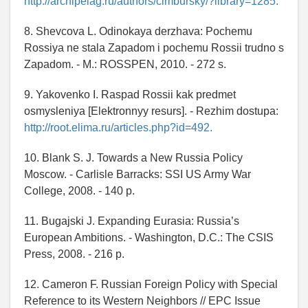
http://archipelag.ru/authors/cimbursky/?library=1285.
8. Shevcova L. Odinokaya derzhava: Pochemu
Rossiya ne stala Zapadom i pochemu Rossii trudno s
Zapadom. - M.: ROSSPEN, 2010. - 272 s.
9. Yakovenko I. Raspad Rossii kak predmet
osmysleniya [Elektronnyy resurs]. - Rezhim dostupa:
http://root.elima.ru/articles.php?id=492.
10. Blank S. J. Towards a New Russia Policy
Moscow. - Carlisle Barracks: SSI US Army War
College, 2008. - 140 p.
11. Bugajski J. Expanding Eurasia: Russia’s
European Ambitions. - Washington, D.C.: The CSIS
Press, 2008. - 216 p.
12. Cameron F. Russian Foreign Policy with Special
Reference to its Western Neighbors // EPC Issue