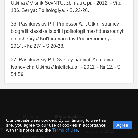
Utkina // Vіsnik SevNTU: zb. nauk. pr. - 2012. - Vip.
136. Serіya: Polіtologіya. - S. 22-26.
36. Pashkovskiy P. I. Professor A. I. Utkin: stranicy
biografii klassika istorii i politologii mezhdunarodnyh
otnosheniy // Kul'tura narodov Prichernomor'ya. -
2014. - № 274 - S 20-23.
37. Pashkovskiy P. I. Svetloy pamyati Anatoliya
Ivanovicha Utkina // Intellektual. - 2011. - № 12. - S.
54-56.
© futurepubl.ru
Personal
Our website uses cookies. By continuing to use this
data
site, you agree to our use of cookies in accordance
Agree
protection
Powered by
ement
Support
Instru
with this notice and the
Terms of Use
.
and
Editorum,
2026
processing