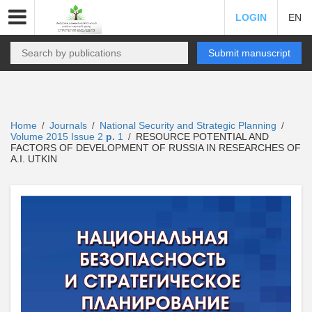
LOGIN
EN
Submit manuscript
Home
Journals
National Security and Strategic Planning
/
/
/
Volume 2015 Issue 2
p.
1
RESOURCE POTENTIAL AND
/
FACTORS OF DEVELOPMENT OF RUSSIA IN RESEARCHES OF
A.I. UTKIN