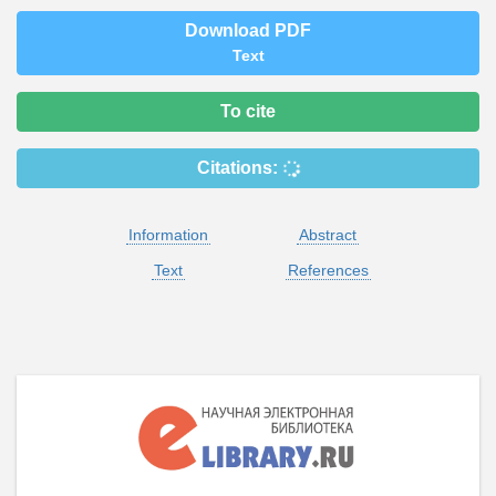
Download PDF
Text
To cite
Citations:
Information
Abstract
Text
References