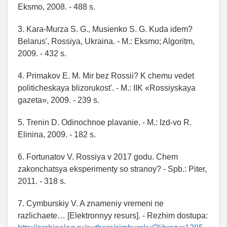
Eksmo, 2008. - 488 s.
3. Kara-Murza S. G., Musienko S. G. Kuda idem?
Belarus', Rossiya, Ukraina. - M.: Eksmo; Algoritm,
2009. - 432 s.
4. Primakov E. M. Mir bez Rossii? K chemu vedet
politicheskaya blizorukost'. - M.: IIK «Rossiyskaya
gazeta», 2009. - 239 s.
5. Trenin D. Odinochnoe plavanie. - M.: Izd-vo R.
Elinina, 2009. - 182 s.
6. Fortunatov V. Rossiya v 2017 godu. Chem
zakonchatsya eksperimenty so stranoy? - Spb.: Piter,
2011. - 318 s.
7. Cymburskiy V. A znameniy vremeni ne
razlichaete… [Elektronnyy resurs]. - Rezhim dostupa: