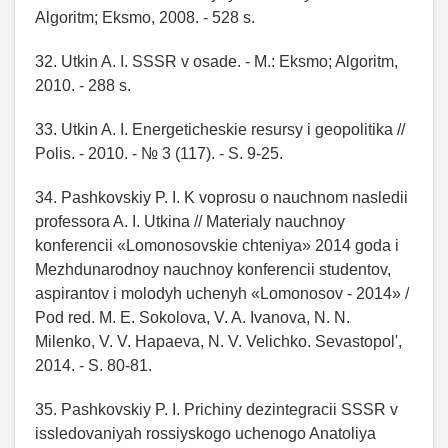
Algoritm; Eksmo, 2008. - 528 s.
32. Utkin A. I. SSSR v osade. - M.: Eksmo; Algoritm,
2010. - 288 s.
33. Utkin A. I. Energeticheskie resursy i geopolitika //
Polis. - 2010. - № 3 (117). - S. 9-25.
34. Pashkovskiy P. I. K voprosu o nauchnom nasledii
professora A. I. Utkina // Materialy nauchnoy
konferencii «Lomonosovskie chteniya» 2014 goda i
Mezhdunarodnoy nauchnoy konferencii studentov,
aspirantov i molodyh uchenyh «Lomonosov - 2014» /
Pod red. M. E. Sokolova, V. A. Ivanova, N. N.
Milenko, V. V. Hapaeva, N. V. Velichko. Sevastopol',
2014. - S. 80-81.
35. Pashkovskiy P. I. Prichiny dezintegracii SSSR v
issledovaniyah rossiyskogo uchenogo Anatoliya