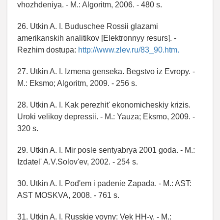
vhozhdeniya. - M.: Algoritm, 2006. - 480 s.
26. Utkin A. I. Buduschee Rossii glazami
amerikanskih analitikov [Elektronnyy resurs]. -
Rezhim dostupa:
http://www.zlev.ru/83_90.htm.
27. Utkin A. I. Izmena genseka. Begstvo iz Evropy. -
M.: Eksmo; Algoritm, 2009. - 256 s.
28. Utkin A. I. Kak perezhit' ekonomicheskiy krizis.
Uroki velikoy depressii. - M.: Yauza; Eksmo, 2009. -
320 s.
29. Utkin A. I. Mir posle sentyabrya 2001 goda. - M.:
Izdatel' A.V.Solov'ev, 2002. - 254 s.
30. Utkin A. I. Pod'em i padenie Zapada. - M.: AST:
AST MOSKVA, 2008. - 761 s.
31. Utkin A. I. Russkie voyny: Vek HH-y. - M.: