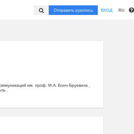
Отправить рукопись
ВХОД
RU
оммуникаций им. проф. М.А. Бонч-Бруевича ,
ль ,