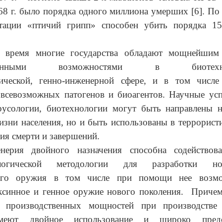
68 г. было порядка одного миллиона умерших [6]. П
тации «птичий грипп» способен убить порядка 1
е время многие государства обладают мощнейшим
ственными возможностями в биотехноло
гической, генно-инженерной сфере, и в том чис
 всевозможных патогенов и биоагентов. Научные усп
ирусологии, биотехнологии могут быть направлены н
зни населения, но и быть использованы в террорист
ия смерти и завершений.
нерия двойного назначения способна содействов
нологической методологии для разработки н
кого оружия в том числе при помощи нее возмо
оксинное и генное оружие нового поколения. Причем
 производственных мощностей при производстве
меют двойное использование и широко пред