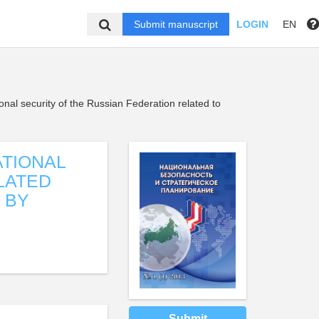
Submit manuscript
LOGIN
EN
onal security of the Russian Federation related to
ATIONAL
LATED
 BY
Submit