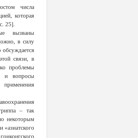
остом числа
ией, которая
. 25].
ые вызваны
ложно, в силу
о обсуждается
той связи, в
ько проблемы
но и вопросы
 применения
авоохранения
гриппа – так
по некоторым
и «азиатского
«гонконгского