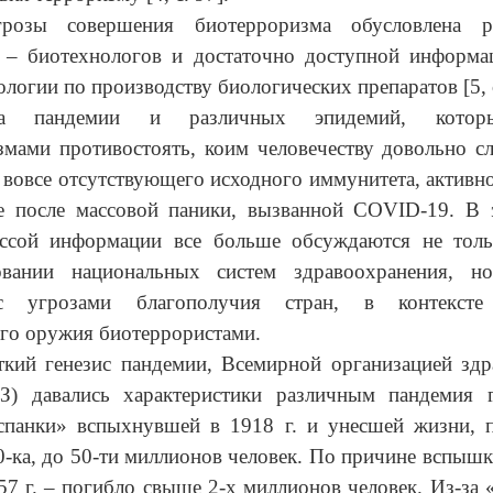
грозы совершения биотерроризма обусловлена р
в – биотехнологов и достаточно доступной информац
ологии по производству биологических препаратов [5, с
ика пандемии и различных эпидемий, котор
мами противостоять, коим человечеству довольно с
 вовсе отсутствующего исходного иммунитета, активн
е после массовой паники, вызванной COVID-19. В э
ассой информации все больше обсуждаются не тол
овании национальных систем здравоохранения, 
с угрозами благополучия стран, в контексте
го оружия биотеррористами.
ткий генезис пандемии, Всемирной организацией здр
З) давались характеристики различным пандемия 
спанки» вспыхнувшей в 1918 г. и унесшей жизни, 
0-ка, до 50-ти миллионов человек. По причине вспышк
57 г. – погибло свыше 2-х миллионов человек. Из-за 