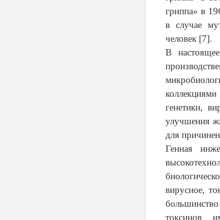
гриппа» в 19
в случае му
человек [7].
В настояще
производ
микробиоло
коллекциями
генетики, в
улучшения жи
для причинен
Генная инже
высокотех
биологичес
вирусное, т
большинство
токсинов и