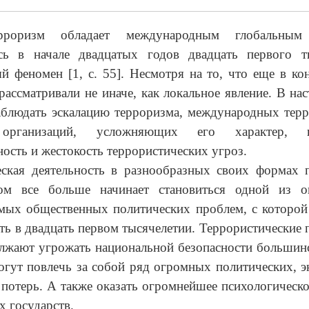
рроризм обладает международным глобальным 
сь в начале двадцатых годов двадцать первого т
й феномен [1, с. 55]. Несмотря на то, что еще в к
 рассматривали не иначе, как локальное явление. В на
блюдать эскалацию терроризма, международных терр
рганизаций, усложняющих его характер, 
ность и жестокость террористических угроз.
еская деятельность в разнообразных своих формах п
ом все больше начинает становиться одной из о
мых общественных политических проблем, с которой
ть в двадцать первом тысячелетии. Террористические 
олжают угрожать национальной безопасности большин
огут повлечь за собой ряд огромных политических, 
потерь. А также оказать огромнейшее психологическо
х государств.