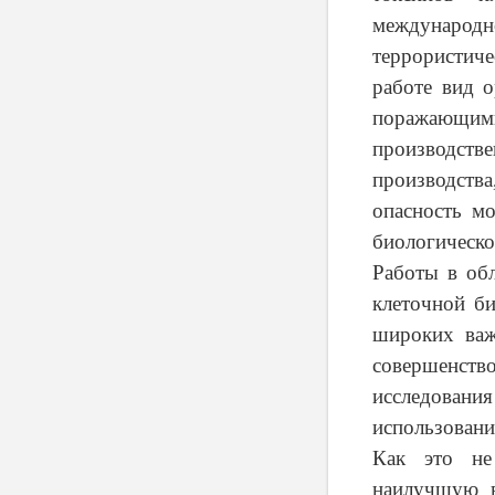
международ
террористиче
работе вид 
поражающими
производств
производств
опасность мо
биологическо
Работы в об
клеточной би
широких важ
совершенст
исследовани
использовани
Как это не
наилучшую в