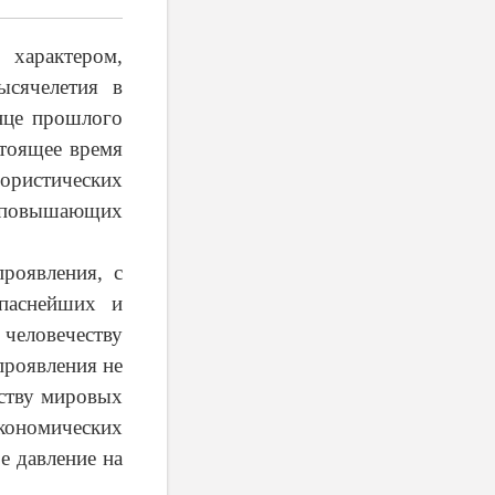
характером,
ысячелетия в
онце прошлого
стоящее время
ористических
повышающих
роявления, с
паснейших и
 человечеству
проявления не
ству мировых
экономических
е давление на