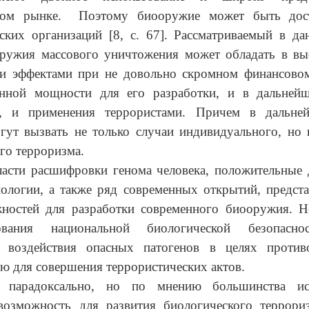
ном рынке. Поэтому биооружие может быть дос
ских организаций [8, с. 67]. Рассматриваемый в д
оружия массового уничтожения может обладать в вы
 эффектами при не довольно скромном финансово
енной мощности для его разработки, и в дальней
а, и применения террористами. Причем в дальн
гут вызвать не только случаи индивидуального, но
го терроризма.
ласти расшифровки генома человека, положительные 
ологии, а также ряд современных открытий, предста
ностей для разработки современного биооружия. Н
вования национальной биологической безопаснос
я воздействия опасных патогенов в целях против
ю для совершения террористических актов.
 парадоксально, но по мнению большинства иссл
озможность для развития биологического террор