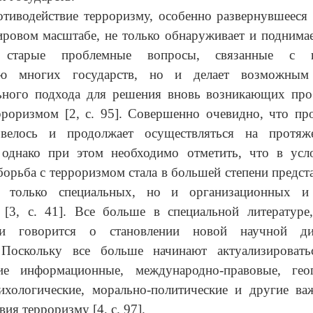
тиводействие терроризму, особенно развернувшееся
ировом масштабе, не только обнаруживает и поднима
 старые проблемные вопросы, связанные с н
тью многих государств, но и делает возможным 
ьного подхода для решения вновь возникающих про
роризмом [2, с. 95]. Совершенно очевидно, что пр
 велось и продолжает осуществляться на протяж
, однако при этом необходимо отметить, что в усл
борьба с терроризмом стала в большей степени предста
е только специальных, но и организационных и 
 [3, с. 41]. Все больше в специальной литературе
ами говорится о становлении новой научной д
 Поскольку все больше начинают актуализироват
ие информационные, международно-правовые, геоп
сихологические, морально-политические и другие ва
ия терроризму [4, с. 97].