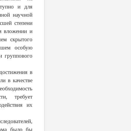
тупно и для
анной научной
сшей степени
м вложении и
шем скрытого
ейшем особую
 и группового
достижения в
ли в качестве
еобходимость
ти, требует
одействия их
едователей,
изма было бы