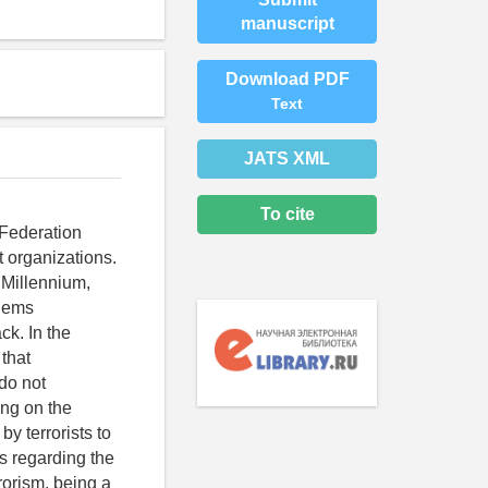
manuscript
Download PDF
Text
JATS XML
To cite
 Federation
t organizations.
 Millennium,
blems
ck. In the
that
 do not
ing on the
by terrorists to
s regarding the
rrorism, being a