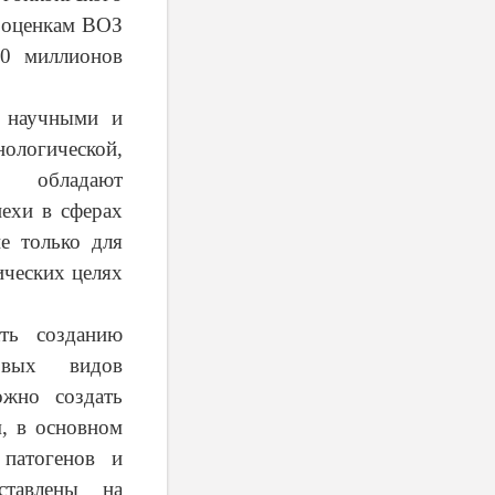
о оценкам ВОЗ
50 миллионов
 научными и
гической,
ле обладают
ехи в сферах
е только для
ических целях
ать созданию
овых видов
жно создать
, в основном
 патогенов и
ставлены на