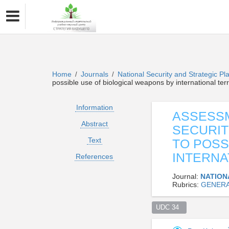
Home
Journals
National Security and Strategic P
/
/
possible use of biological weapons by international terr
Information
ASSESSM
Abstract
SECURIT
Text
TO POSS
INTERNA
References
Journal:
NATION
Rubrics:
GENERA
UDC 34  