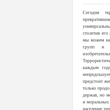
Сегодня те
превративши
универсальны
столетия его
мы можем на
групп и о
изобретатель
Террористич
каждым год
непредсказуе
предстоит жи
только прод
держав, но м
и моральных 
население эти