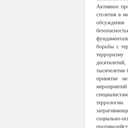
Активное про
столетия в м
обсуждения
безопаснос
фундаментал
борьбы с тер
терроризму
десятилетий
тысячелетия 
принятие н
мероприятий
специалист
террологии.
затрагивающ
социально-п
противодейств