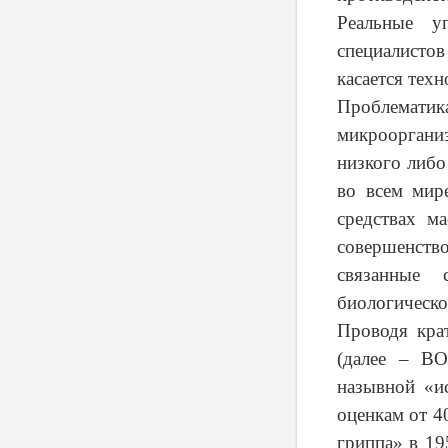
Реальные у
специалисто
касается техн
Проблемат
микроорганиз
низкого либо
во всем мир
средствах м
совершенств
связанные 
биологическо
Проводя кра
(далее – ВО
назывной «и
оценкам от 4
гриппа» в 19