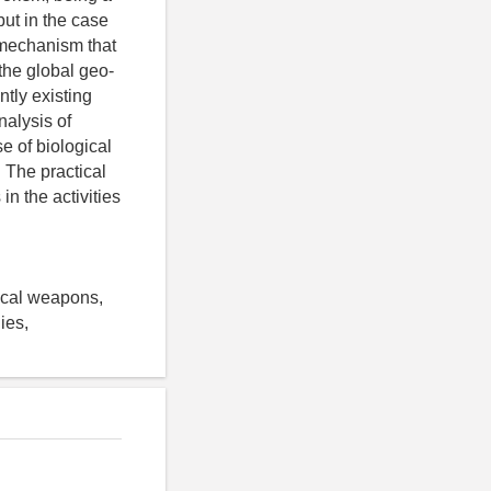
but in the case
e mechanism that
the global geo-
ntly existing
nalysis of
se of biological
 The practical
 in the activities
ogical weapons,
ies,