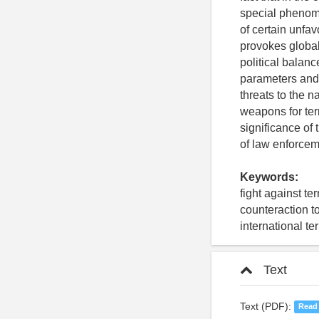
special phenome
of certain unfav
provokes global
political balanc
parameters and c
threats to the n
weapons for ter
significance of t
of law enforcem
Keywords:
fight against te
counteraction to
international t
Text
Text (PDF):
Read