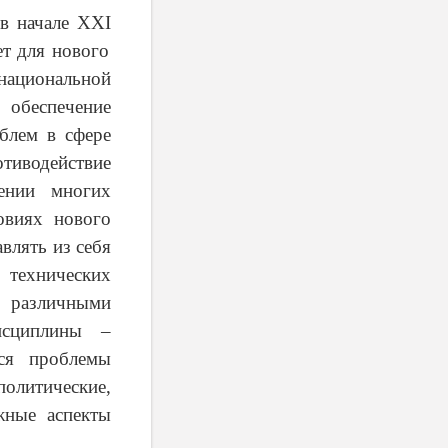
 в начале
XXI
ет для нового
ациональной
обеспечение
блем в сфере
отиводействие
ении многих
овиях нового
влять из себя
технических
, различными
исциплины –
ься проблемы
олитические,
жные аспекты