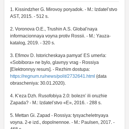
1. Kissindzher G. Mirovoy poryadok. - M.: Izdatel'stvo
AST, 2015. - 512 s.
2. Voronova O.E., Trushin A.S. Global'naya
informacionnaya voyna protiv Rossii. - M.: Yauza-
katalog, 2019. - 320 s.
3. Efimov D. Istoricheskaya pamyat' ES umerla:
«Sobibora» ne bylo, glavnyy vrag - Rossiya
[Elektronnyy resurs]. - Rezhim dostupa:
https://regnum.ru/news/polit/2732641.html
(data
obrascheniya: 30.01.2020).
4. K'eza Dzh. Rusofobiya 2.0: bolezn' ili oruzhie
Zapada? - M.: Izdatel'stvo «E», 2016. - 288 s.
5. Mettan Gi. Zapad - Rossiya: tysyacheletnyaya
voyna. 2-e izd., dopolnennoe. - M.: Paulsen, 2017. -