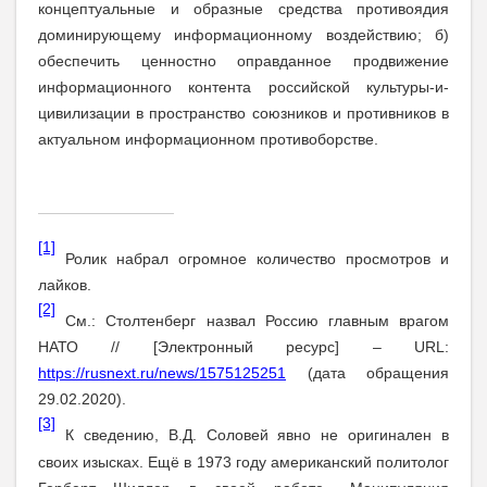
концептуальные и образные средства противоядия
доминирующему информационному воздействию; б)
обеспечить ценностно оправданное продвижение
информационного контента российской культуры-и-
цивилизации в пространство союзников и противников в
актуальном информационном противоборстве.
[1]
Ролик набрал огромное количество просмотров и
лайков.
[2]
См.: Столтенберг назвал Россию главным врагом
НАТО // [Электронный ресурс] –
URL
:
https://rusnext.ru/news/1575125251
(дата обращения
29.02.2020).
[3]
К сведению, В.Д. Соловей явно не оригинален в
своих изысках. Ещё в 1973 году американский политолог