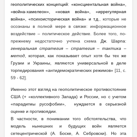
геополитических концепций: «консциентальная война»,
«война-хамелеон», «новая война», «иррегулярная
война», «психоисторическая война» и т.д
., которые не
осознаны в полной мере в связке: информационное
воздействие – политическое действие. Более того, по-
прежнему недостаточно учтена схема
Дж. Шарпа:
генеральная стратегия – стратегия – тактика –
метод
, которая, как показывает опыт хотя бы тех же
Грузии и Украины, являются универсальной в деле
торпедирования «антидемократических режимов»
[11, с.
59 - 62].
Именно этот взгляд на геополитическое противостояние
США (+ «коллективного Запада) и России, но с учетом
«парадигмы русофобии», нуждается в серьезной
оценке и противоядии.
В частности, в понимании того обстоятельства, что
модель нынешних и будущих войн является
сетецентрической (А. Боске, А. Себровски). Но эта