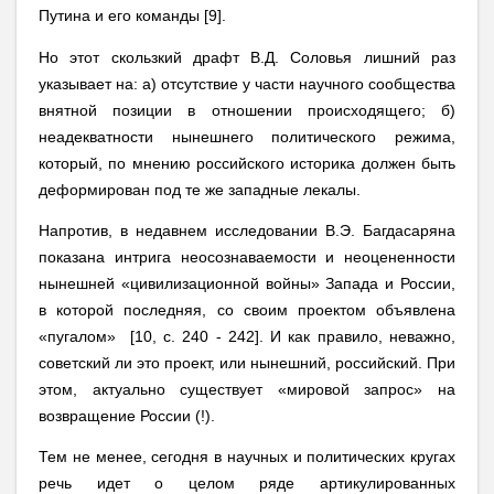
Путина и его команды [9].
Но этот скользкий драфт В.Д. Соловья лишний раз
указывает на: а) отсутствие у части научного сообщества
внятной позиции в отношении происходящего; б)
неадекватности нынешнего политического режима,
который, по мнению российского историка должен быть
деформирован под те же западные лекалы.
Напротив, в недавнем исследовании В.Э. Багдасаряна
показана интрига неосознаваемости и неоцененности
нынешней «цивилизационной войны» Запада и России,
в которой последняя, со своим проектом объявлена
«пугалом» [10, с. 240 - 242]. И как правило, неважно,
советский ли это проект, или нынешний, российский. При
этом, актуально существует «мировой запрос» на
возвращение России (!).
Тем не менее, сегодня в научных и политических кругах
речь идет о целом ряде артикулированных