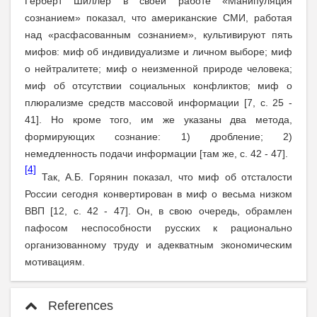
Герберт Шиллер в своей работе «Манипуляция
сознанием» показал, что американские СМИ, работая
над «расфасованным сознанием», культивируют пять
мифов: миф об индивидуализме и личном выборе; миф
о нейтралитете; миф о неизменной природе человека;
миф об отсутствии социальных конфликтов; миф о
плюрализме средств массовой информации [7, с. 25 -
41]. Но кроме того, им же указаны два метода,
формирующих сознание: 1) дробление; 2)
немедленность подачи информации [там же, с. 42 - 47].
[4]
Так, А.Б. Горянин показал, что миф об отсталости
России сегодня конвертирован в миф о весьма низком
ВВП [12, с. 42 - 47]. Он, в свою очередь, обрамлен
пафосом неспособности русских к рационально
организованному труду и адекватным экономическим
мотивациям.
References