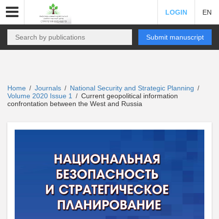
LOGIN
EN
Submit manuscript
Home
Journals
National Security and Strategic Planning
/
/
/
Volume 2020 Issue 1
Current geopolitical information
/
confrontation between the West and Russia