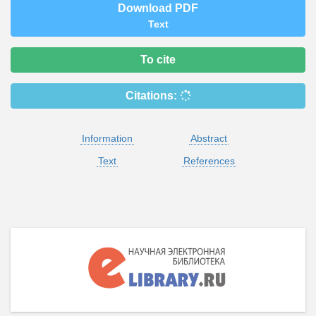
Download PDF
Text
To cite
Citations:
Information
Abstract
Text
References