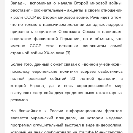
Запад», вспоминая о начале Второй мировой войны,
расставил «окончательные» акценты в своем отношении
к роли СССР во Второй мировой войне. Речь идет о том,
что не только о навязчивом желании западных лидеров
приравнять социализм Советского Союза и национал-
социализм фашистской Германии, но и объявить, что
именно CССР стал истинным виновником самой
страшной войны XX-го века [3].
Более того, данный сюжет связан с «войной учебников»,
поскольку европейские политики всерьез озаботились
полной ревизией событий 80- летней давности, в
которой Европа, да и весь «прогрессивный» мир
выступают «жертвой» двух «родственных» тоталитарных
режимов.
Но ближайшем к России информационном фронтом
является украинский плацдарм, на котором недавно
прогремел оглушительный выстрел в виде видеоролика,
который на днях опубликовало на Youtube Министерство