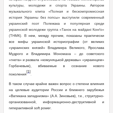
культуры, молодежи и спорта Украины. Автором
музыкального клипа «Полная и бескомпромиссная
история Украины без попсы» выступили современный
украинский поэт Полежака и популярная среди
украинской молодежи группа «Танок на майдані Конґо»
(ТНМК). В
нем, между прочим, показаны практически
все мифы украинской историографии (от великих
«украинских князей» Владимира Великого, Ярослава
Мудрого и Владимира Мономаха – до советского
«гнета» и развала «комуняцькой державы» «украинцем»
Горбачевым), вбиваемые в сознание нового
[1]
поколения
.
В таком случае крайне важен вопрос о степени влияния
на целевые аудитории России и ближнего зарубежья
«Ватикана западнизма» (А.А. Зиновьев), т.е., структурно-
организованной, информационно-деструктивной и
гиперактивной
soft
power
.