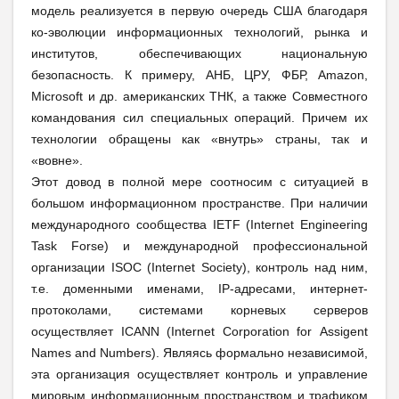
модель реализуется в первую очередь США благодаря
ко-эволюции информационных технологий, рынка и
институтов, обеспечивающих национальную
безопасность. К примеру, АНБ, ЦРУ, ФБР,
Amazon
,
Microsoft
и др. американских ТНК, а также Совместного
командования сил специальных операций. Причем их
технологии обращены как «внутрь» страны, так и
«вовне».
Этот довод в полной мере соотносим с ситуацией в
большом информационном пространстве. При наличии
международного сообщества
IETF
(
Internet
Engineering
Task
Forse
) и международной профессиональной
организации
ISOC
(
Internet
So
с
iety
), контроль над ним,
т.е. доменными именами,
IP
-адресами, интернет-
протоколами, системами корневых серверов
осуществляет
ICANN
(
Internet
Corporation
for
Assigent
Names
and
Numbers
). Являясь формально независимой,
эта организация осуществляет контроль и управление
мировым информационным пространством и трафиком