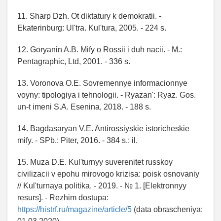
11. Sharp Dzh. Ot diktatury k demokratii. -
Ekaterinburg: Ul'tra. Kul'tura, 2005. - 224 s.
12. Goryanin A.B. Mify o Rossii i duh nacii. - M.:
Pentagraphic, Ltd, 2001. - 336 s.
13. Voronova O.E. Sovremennye informacionnye
voyny: tipologiya i tehnologii. - Ryazan': Ryaz. Gos.
un-t imeni S.A. Esenina, 2018. - 188 s.
14. Bagdasaryan V.E. Antirossiyskie istoricheskie
mify. - SPb.: Piter, 2016. - 384 s.: il.
15. Muza D.E. Kul'turnyy suverenitet russkoy
civilizacii v epohu mirovogo krizisa: poisk osnovaniy
// Kul'turnaya politika. - 2019. - № 1. [Elektronnyy
resurs]. - Rezhim dostupa:
https://histrf.ru/magazine/article/5
(data obrascheniya: