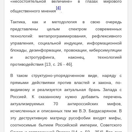
«несостоятельной величине» в глазах мирового
[4]
общественного мнения
.
Тактика, как и методология в свою очередь
представлены целым спектром современных
технологий: метапрограммирования, рефлексивного
управления, социальной индукции, информационной
блокады, дезинформации, провокации, киберсимуляции
и астротурфинга, наконец, технологией
противодействия [13, с. 26 - 46].
В таком структурно-упорядоченном виде, наряду с
прямыми действиями против властей и закона, по-
видимому и реализуется актуальная брань Запада с
Россией. К сказанному нужно добавить перечень
актуализируемых 70 антироссийских мифов,
исчисленных и описанных тем же В.Э. Багдасаряном. В
эту деструктивную матрицу русофобии входят мифы,
соотносимые бытием Российской империи, Советского
Союза и современной России [14, с. 50 - 354]. Все они