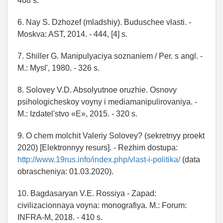
468 s.
6. Nay S. Dzhozef (mladshiy). Buduschee vlasti. -
Moskva: AST, 2014. - 444, [4] s.
7. Shiller G. Manipulyaciya soznaniem / Per. s angl. -
M.: Mysl', 1980. - 326 s.
8. Solovey V.D. Absolyutnoe oruzhie. Osnovy
psihologicheskoy voyny i mediamanipulirovaniya. -
M.: Izdatel'stvo «E», 2015. - 320 s.
9. O chem molchit Valeriy Solovey? (sekretnyy proekt
2020) [Elektronnyy resurs]. - Rezhim dostupa:
http://www.19rus.info/index.php/vlast-i-politika/
(data
obrascheniya: 01.03.2020).
10. Bagdasaryan V.E. Rossiya - Zapad:
civilizacionnaya voyna: monografiya. M.: Forum:
INFRA-M, 2018. - 410 s.