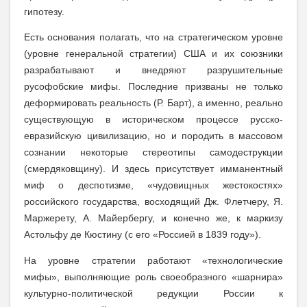
гипотезу.
Есть основания полагать, что на стратегическом уровне
(уровне генеральной стратегии) США и их союзники
разрабатывают и внедряют разрушительные
русофобские мифы. Последние призваны не только
деформировать реальность (Р. Барт), а именно, реально
существующую в историческом процессе русско-
евразийскую цивилизацию, но и породить в массовом
сознании некоторые стереотипы самодеструкции
(смердяковщину). И здесь присутствует имманентный
миф о деспотизме, «чудовищных жестокостях»
российского государства, восходящий Дж. Флетчеру, Я.
Маржерету, А. Майербергу, и конечно же, к маркизу
Астольфу де Кюстину (с его «Россией в 1839 году»).
На уровне стратегии работают «технологические
мифы», выполняющие роль своеобразного «шарнира»
культурно-политической редукции России к