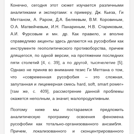
Конечно, сегодня этот сюжет изучается различными
аналитиками и экспертами: к примеру, Дж. Кьеза, Ги
Меттаном, А. Раром, Д.А. Беляевым, В.М. Коровиным,
О.А. Матвейчевым, И.Н. Панариным, Н.В. Стариковым,
А.И. Фурсовым и мн. др. Как правило, и вполне
справедливо акценты здесь делаются на русофобии как
инструменте геополитического противоборства, причем
длящегося, по одной версии, на протяжении последних
пяти столетий
[4, с. 39], а по другой, тысячелетие [5]
.
Однако не приняв во внимание тезис Ги Меттана о том,
что «современная русофобия – это сложная,
запутанная и лицемерная смесь
hard
,
soft
,
smart
power
»
[там же, с. 409]
, рассмотрение данной проблемы
окажется неполным, а значит, малопродуктивным.
Поэтому ниже мы постараемся предложить
аналитическую программу освоения феномена
русофобии как тотально-организованного ансамбля.
Причем, локализованного и сконцентрированного