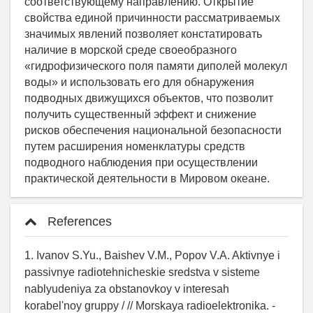
References
1. Ivanov S.Yu., Baishev V.M., Popov V.A. Aktivnye i
passivnye radiotehnicheskie sredstva v sisteme
nablyudeniya za obstanovkoy v interesah
korabel'noy gruppy / // Morskaya radioelektronika. -