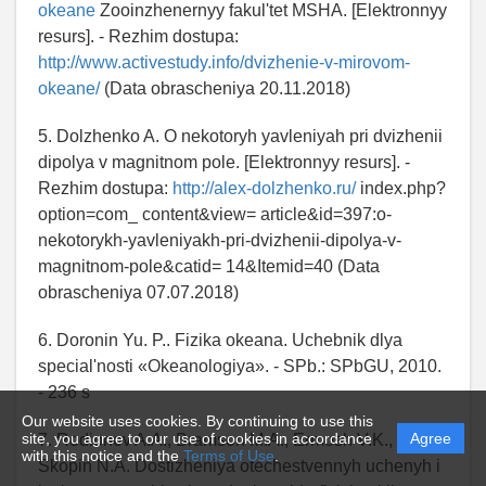
okeane
Zooinzhenernyy fakul'tet MSHA. [Elektronnyy
resurs]. - Rezhim dostupa:
http://www.activestudy.info/dvizhenie-v-mirovom-
okeane/
(Data obrascheniya 20.11.2018)
5. Dolzhenko A. O nekotoryh yavleniyah pri dvizhenii
dipolya v magnitnom pole. [Elektronnyy resurs]. -
Rezhim dostupa:
http://alex-dolzhenko.ru/
index.php?
option=com_ content&view= article&id=397:o-
nekotorykh-yavleniyakh-pri-dvizhenii-dipolya-v-
magnitnom-pole&catid= 14&Itemid=40 (Data
obrascheniya 07.07.2018)
6. Doronin Yu. P.. Fizika okeana. Uchebnik dlya
special'nosti «Okeanologiya». - SPb.: SPbGU, 2010.
- 236 s
Our website uses cookies. By continuing to use this
site, you agree to our use of cookies in accordance
Agree
7. Rodionov A.A., Bramson M.A., Ermosh V.K.,
with this notice and the
Terms of Use
.
Skopin N.A. Dostizheniya otechestvennyh uchenyh i