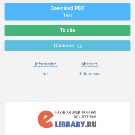
Download PDF
Text
To cite
Citations:
Information
Abstract
Text
References