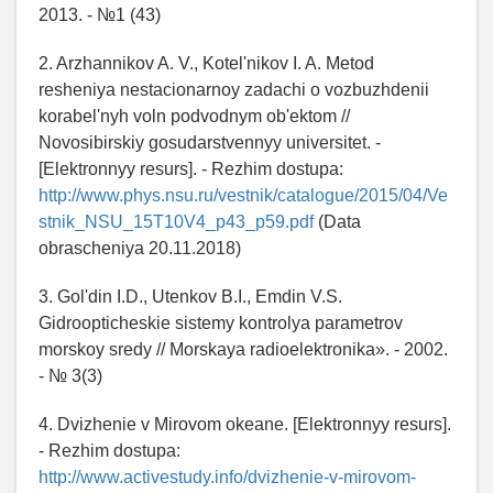
2013. - №1 (43)
2. Arzhannikov A. V., Kotel'nikov I. A. Metod
resheniya nestacionarnoy zadachi o vozbuzhdenii
korabel'nyh voln podvodnym ob'ektom //
Novosibirskiy gosudarstvennyy universitet. -
[Elektronnyy resurs]. - Rezhim dostupa:
http://www.phys.nsu.ru/vestnik/catalogue/2015/04/Ve
stnik_NSU_15T10V4_p43_p59.pdf
(Data
obrascheniya 20.11.2018)
3. Gol'din I.D., Utenkov B.I., Emdin V.S.
Gidroopticheskie sistemy kontrolya parametrov
morskoy sredy // Morskaya radioelektronika». - 2002.
- № 3(3)
4. Dvizhenie v Mirovom okeane. [Elektronnyy resurs].
- Rezhim dostupa:
http://www.activestudy.info/dvizhenie-v-mirovom-