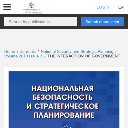
LOGIN
EN
Submit manuscript
Home
Journals
National Security and Strategic Planning
/
/
/
Volume 2019 Issue 3
THE INTERACTION OF GOVERNMENT
/