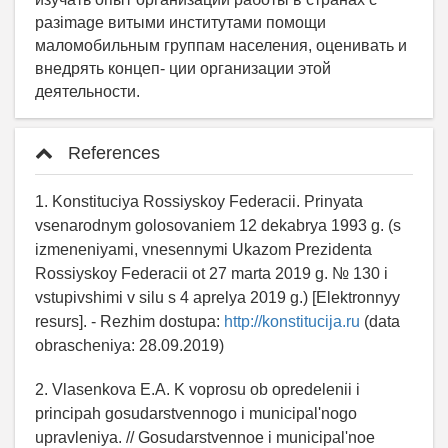
References
1. Konstituciya Rossiyskoy Federacii. Prinyata
vsenarodnym golosovaniem 12 dekabrya 1993 g. (s
izmeneniyami, vnesennymi Ukazom Prezidenta
Rossiyskoy Federacii ot 27 marta 2019 g. № 130 i
vstupivshimi v silu s 4 aprelya 2019 g.) [Elektronnyy
resurs]. - Rezhim dostupa:
http://konstitucija.ru
(data
obrascheniya: 28.09.2019)
2. Vlasenkova E.A. K voprosu ob opredelenii i
principah gosudarstvennogo i municipal'nogo
upravleniya. // Gosudarstvennoe i municipal'noe