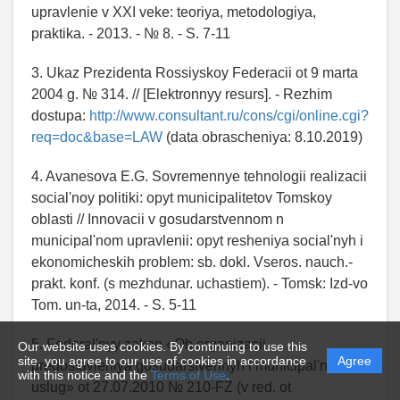
upravlenie v XXI veke: teoriya, metodologiya,
praktika. - 2013. - № 8. - S. 7-11
3. Ukaz Prezidenta Rossiyskoy Federacii ot 9 marta
2004 g. № 314. // [Elektronnyy resurs]. - Rezhim
dostupa:
http://www.consultant.ru/cons/cgi/online.cgi?
req=doc&base=LAW
(data obrascheniya: 8.10.2019)
4. Avanesova E.G. Sovremennye tehnologii realizacii
social'noy politiki: opyt municipalitetov Tomskoy
oblasti // Innovacii v gosudarstvennom n
municipal'nom upravlenii: opyt resheniya social'nyh i
ekonomicheskih problem: sb. dokl. Vseros. nauch.-
prakt. konf. (s mezhdunar. uchastiem). - Tomsk: Izd-vo
Tom. un-ta, 2014. - S. 5-11
5. Federal'nyy zakon «Ob organizacii
Our website uses cookies. By continuing to use this
site, you agree to our use of cookies in accordance
Agree
predostavleniya gosudarstvennyh i municipal'nyh
with this notice and the
Terms of Use
.
uslug» ot 27.07.2010 № 210-FZ (v red. ot