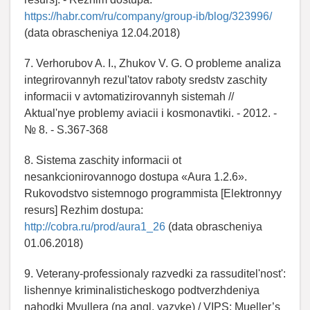
https://habr.com/ru/company/group-ib/blog/323996/
(data obrascheniya 12.04.2018)
7. Verhorubov A. I., Zhukov V. G. O probleme analiza
integrirovannyh rezul'tatov raboty sredstv zaschity
informacii v avtomatizirovannyh sistemah //
Aktual'nye problemy aviacii i kosmonavtiki. - 2012. -
№ 8. - S.367-368
8. Sistema zaschity informacii ot
nesankcionirovannogo dostupa «Aura 1.2.6».
Rukovodstvo sistemnogo programmista [Elektronnyy
resurs] Rezhim dostupa:
http://cobra.ru/prod/aura1_26
(data obrascheniya
01.06.2018)
9. Veterany-professionaly razvedki za rassuditel'nost':
lishennye kriminalisticheskogo podtverzhdeniya
nahodki Myullera (na angl. yazyke) / VIPS: Mueller’s