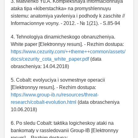
3. Matvienko Yu.A. Kompleksnaya informacionnaya
ataka tipa «kiberstachka» na promyshlennuyu
sistemu: anatomiya yavleniya i podhody k zaschite //
Informacionnye voyny. - 2012. - № 1(21). - S.85-94
4. Tehnologiya dinamicheskogo obnaruzheniya.
White paper [Elektronnyy resurs]. - Rezhim dostupa:
https://www.cezurity.com/++theme++common/assets/
docs/cezurity_cota_white_paper.pdf
(data
obrascheniya: 14.04.2018)
5. Cobalt: evolyuciya i sovmestnye operacii
[Elektronnyy resurs]. - Rezhim dostupa:
https://www.group-ib.ru/resources/threat-
research/cobalt-evolution.html
(data obrascheniya
10.06.2018)
6. Po sledu Cobalt: taktika logicheskoy ataki na
bankomaty v rassledovanii Group-IB [Elektronnyy
resurs]. - Rezhim dostupa: